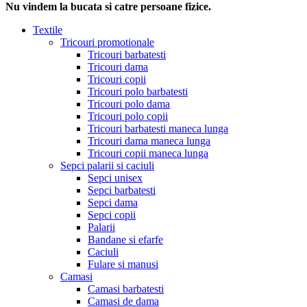
Nu vindem la bucata si catre persoane fizice.
Textile
Tricouri promotionale
Tricouri barbatesti
Tricouri dama
Tricouri copii
Tricouri polo barbatesti
Tricouri polo dama
Tricouri polo copii
Tricouri barbatesti maneca lunga
Tricouri dama maneca lunga
Tricouri copii maneca lunga
Sepci palarii si caciuli
Sepci unisex
Sepci barbatesti
Sepci dama
Sepci copii
Palarii
Bandane si efarfe
Caciuli
Fulare si manusi
Camasi
Camasi barbatesti
Camasi de dama