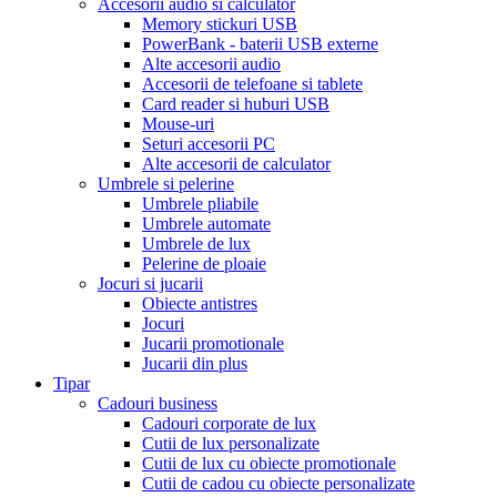
Accesorii audio si calculator
Memory stickuri USB
PowerBank - baterii USB externe
Alte accesorii audio
Accesorii de telefoane si tablete
Card reader si huburi USB
Mouse-uri
Seturi accesorii PC
Alte accesorii de calculator
Umbrele si pelerine
Umbrele pliabile
Umbrele automate
Umbrele de lux
Pelerine de ploaie
Jocuri si jucarii
Obiecte antistres
Jocuri
Jucarii promotionale
Jucarii din plus
Tipar
Cadouri business
Cadouri corporate de lux
Cutii de lux personalizate
Cutii de lux cu obiecte promotionale
Cutii de cadou cu obiecte personalizate