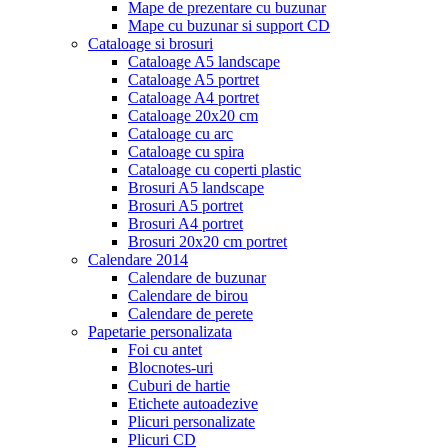
Mape de prezentare cu buzunar
Mape cu buzunar si support CD
Cataloage si brosuri
Cataloage A5 landscape
Cataloage A5 portret
Cataloage A4 portret
Cataloage 20x20 cm
Cataloage cu arc
Cataloage cu spira
Cataloage cu coperti plastic
Brosuri A5 landscape
Brosuri A5 portret
Brosuri A4 portret
Brosuri 20x20 cm portret
Calendare 2014
Calendare de buzunar
Calendare de birou
Calendare de perete
Papetarie personalizata
Foi cu antet
Blocnotes-uri
Cuburi de hartie
Etichete autoadezive
Plicuri personalizate
Plicuri CD