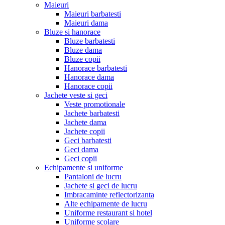
Maieuri
Maieuri barbatesti
Maieuri dama
Bluze si hanorace
Bluze barbatesti
Bluze dama
Bluze copii
Hanorace barbatesti
Hanorace dama
Hanorace copii
Jachete veste si geci
Veste promotionale
Jachete barbatesti
Jachete dama
Jachete copii
Geci barbatesti
Geci dama
Geci copii
Echipamente si uniforme
Pantaloni de lucru
Jachete si geci de lucru
Imbracaminte reflectorizanta
Alte echipamente de lucru
Uniforme restaurant si hotel
Uniforme scolare