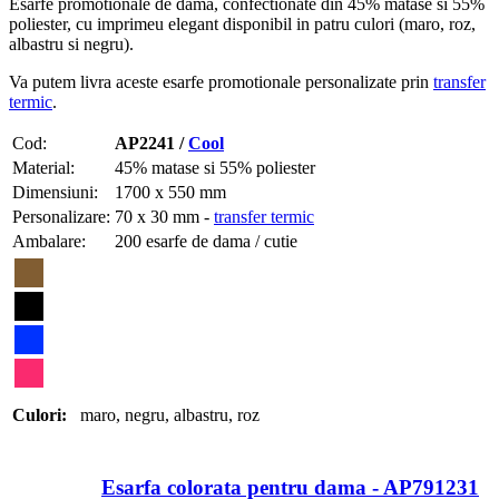
Esarfe promotionale de dama, confectionate din 45% matase si 55%
poliester, cu imprimeu elegant disponibil in patru culori (maro, roz,
albastru si negru).
Va putem livra aceste esarfe promotionale personalizate prin
transfer
termic
.
Cod:
AP2241 /
Cool
Material:
45% matase si 55% poliester
Dimensiuni:
1700 x 550 mm
Personalizare:
70 x 30 mm -
transfer termic
Ambalare:
200 esarfe de dama / cutie
Culori:
maro
,
negru
,
albastru
,
roz
Esarfa colorata pentru dama - AP791231