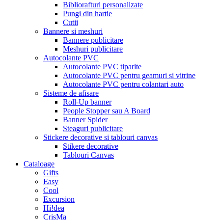
Bibliorafturi personalizate
Pungi din hartie
Cutii
Bannere si meshuri
Bannere publicitare
Meshuri publicitare
Autocolante PVC
Autocolante PVC tiparite
Autocolante PVC pentru geamuri si vitrine
Autocolante PVC pentru colantari auto
Sisteme de afisare
Roll-Up banner
People Stopper sau A Board
Banner Spider
Steaguri publicitare
Stickere decorative si tablouri canvas
Stikere decorative
Tablouri Canvas
Cataloage
Gifts
Easy
Cool
Excursion
Hi!dea
CrisMa