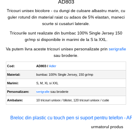
AD803
Tricouri unisex bicolore - cu dungi de culoare albastru marin, cu
guler rotund din material raiat cu adaos de 5% elastan, maneci
scurte si cusaturi laterale.
Tricourile sunt realizate din bumbac 100% Single Jersey 150
gr/mp si disponibile in marimi de la S la XXL.
Va putem livra aceste tricouri unisex personalizate prin
serigrafie
sau broderie.
Cod:
AD803 /
Adler
Material:
bumbac 100% Single Jersey, 150 gr/mp
Marimi:
S, M, XL si XXL
Personalizare:
serigrafie
sau broderie
Ambalare:
10 tricouri unisex / blister, 120 tricouri unisex / cutie
Breloc din plastic cu touch pen si suport pentru telefon -
urmatorul produs