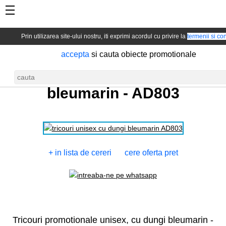
Prin utilizarea site-ului nostru, iti exprimi acordul cu privire la
termenii si con
accepta
si cauta obiecte promotionale
Tricou unisex cu dungi
bleumarin -
AD803
+ in lista de cereri
cere oferta pret
Tricouri promotionale unisex, cu dungi bleumarin -