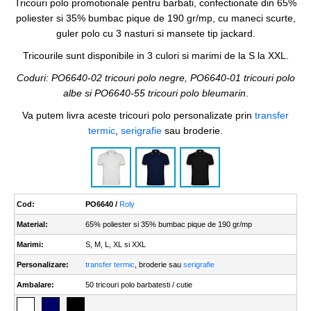
Tricouri polo promotionale pentru barbati, confectionate din 65%
poliester si 35% bumbac pique de 190 gr/mp, cu maneci scurte,
guler polo cu 3 nasturi si mansete tip jackard.
Tricourile sunt disponibile in 3 culori si marimi de la S la XXL.
Coduri: PO6640-02 tricouri polo negre, PO6640-01 tricouri polo
albe si PO6640-55 tricouri polo bleumarin
.
Va putem livra aceste tricouri polo personalizate prin
transfer
termic
,
serigrafie
sau broderie.
Cod:
PO6640 /
Roly
Material:
65% poliester si 35% bumbac pique de 190 gr/mp
Marimi:
S, M, L, XL si XXL
Personalizare:
transfer termic
, broderie sau
serigrafie
Ambalare:
50 tricouri polo barbatesti / cutie