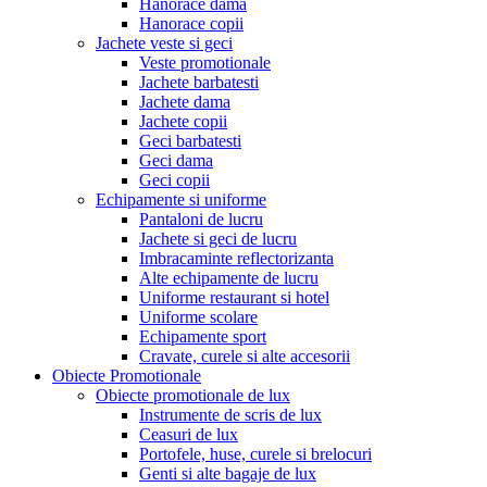
Hanorace dama
Hanorace copii
Jachete veste si geci
Veste promotionale
Jachete barbatesti
Jachete dama
Jachete copii
Geci barbatesti
Geci dama
Geci copii
Echipamente si uniforme
Pantaloni de lucru
Jachete si geci de lucru
Imbracaminte reflectorizanta
Alte echipamente de lucru
Uniforme restaurant si hotel
Uniforme scolare
Echipamente sport
Cravate, curele si alte accesorii
Obiecte Promotionale
Obiecte promotionale de lux
Instrumente de scris de lux
Ceasuri de lux
Portofele, huse, curele si brelocuri
Genti si alte bagaje de lux