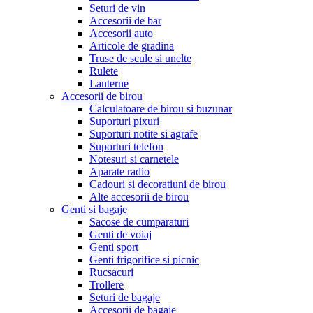
Seturi de vin
Accesorii de bar
Accesorii auto
Articole de gradina
Truse de scule si unelte
Rulete
Lanterne
Accesorii de birou
Calculatoare de birou si buzunar
Suporturi pixuri
Suporturi notite si agrafe
Suporturi telefon
Notesuri si carnetele
Aparate radio
Cadouri si decoratiuni de birou
Alte accesorii de birou
Genti si bagaje
Sacose de cumparaturi
Genti de voiaj
Genti sport
Genti frigorifice si picnic
Rucsacuri
Trollere
Seturi de bagaje
Accesorii de bagaje