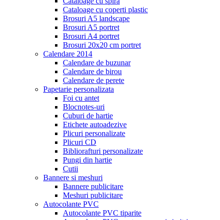
Cataloage cu spira
Cataloage cu coperti plastic
Brosuri A5 landscape
Brosuri A5 portret
Brosuri A4 portret
Brosuri 20x20 cm portret
Calendare 2014
Calendare de buzunar
Calendare de birou
Calendare de perete
Papetarie personalizata
Foi cu antet
Blocnotes-uri
Cuburi de hartie
Etichete autoadezive
Plicuri personalizate
Plicuri CD
Bibliorafturi personalizate
Pungi din hartie
Cutii
Bannere si meshuri
Bannere publicitare
Meshuri publicitare
Autocolante PVC
Autocolante PVC tiparite