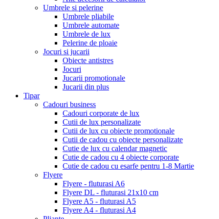
Umbrele si pelerine
Umbrele pliabile
Umbrele automate
Umbrele de lux
Pelerine de ploaie
Jocuri si jucarii
Obiecte antistres
Jocuri
Jucarii promotionale
Jucarii din plus
Tipar
Cadouri business
Cadouri corporate de lux
Cutii de lux personalizate
Cutii de lux cu obiecte promotionale
Cutii de cadou cu obiecte personalizate
Cutie de lux cu calendar magnetic
Cutie de cadou cu 4 obiecte corporate
Cutie de cadou cu esarfe pentru 1-8 Martie
Flyere
Flyere - fluturasi A6
Flyere DL - fluturasi 21x10 cm
Flyere A5 - fluturasi A5
Flyere A4 - fluturasi A4
Pliante