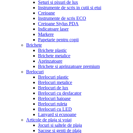
Seturi si pixuri de lux
Instrumente de scris in cutii si etui
Creioane
Instrumente de scris ECO
Creioane Stylus PDA
Indicatoare laser
Markere
Papetarie pentru copii
Brichete
Brichete plastic
Brichete metalice
Aprinzatoare
Brichete si aprinzatoare premium
Brelocuri
Brelocuri plastic
Brelocuri metalice
Brelocuri de lux
Brelocuri cu desfacator
Brelocuri haioase
Brelocuri ruleta
Brelocuri cu LED
Lanyard si ecusoane
Articole de plaja si voiaj
Jocuri si saltele de plaja
Sacose si genti de plaja