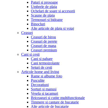
Paturi si prosoape
Umbrele de plaja
Ochelari de soare si accesorii
Scaune de plaja
Termosuri si bidoane
Binocluri
Alte articole de plaja si voiaj
Ceasuri
Ceasuri de birou
Ceasuri de perete
Ceasuri de mana
Ceasuri premium
Cani si cesti
Cani si pahare
Cani termoizolante
Seturi de cesti
Articole home and living
Rame si albume foto
Pusculite
Decoratiuni
Sorturi si manusi
Vesela si tacamuri
Briceaguri si cutite multifunctionale
Timmere si cantare de bucatarie
Alte articole de bucatarie