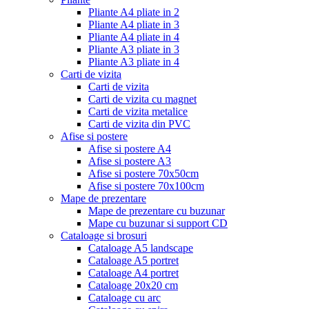
Pliante A4 pliate in 2
Pliante A4 pliate in 3
Pliante A4 pliate in 4
Pliante A3 pliate in 3
Pliante A3 pliate in 4
Carti de vizita
Carti de vizita
Carti de vizita cu magnet
Carti de vizita metalice
Carti de vizita din PVC
Afise si postere
Afise si postere A4
Afise si postere A3
Afise si postere 70x50cm
Afise si postere 70x100cm
Mape de prezentare
Mape de prezentare cu buzunar
Mape cu buzunar si support CD
Cataloage si brosuri
Cataloage A5 landscape
Cataloage A5 portret
Cataloage A4 portret
Cataloage 20x20 cm
Cataloage cu arc