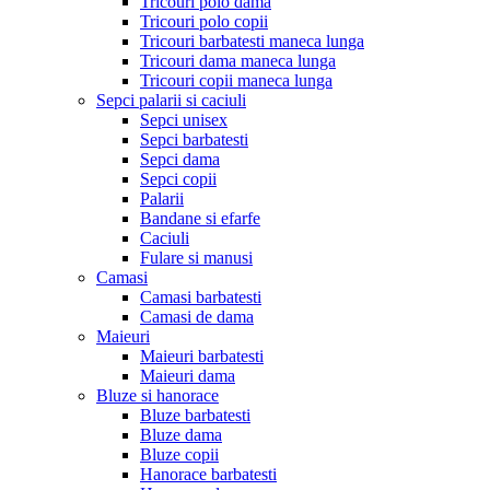
Tricouri polo dama
Tricouri polo copii
Tricouri barbatesti maneca lunga
Tricouri dama maneca lunga
Tricouri copii maneca lunga
Sepci palarii si caciuli
Sepci unisex
Sepci barbatesti
Sepci dama
Sepci copii
Palarii
Bandane si efarfe
Caciuli
Fulare si manusi
Camasi
Camasi barbatesti
Camasi de dama
Maieuri
Maieuri barbatesti
Maieuri dama
Bluze si hanorace
Bluze barbatesti
Bluze dama
Bluze copii
Hanorace barbatesti