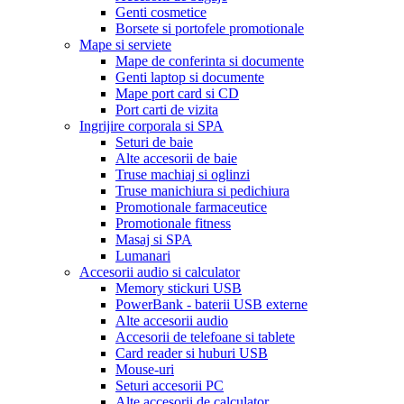
Genti cosmetice
Borsete si portofele promotionale
Mape si serviete
Mape de conferinta si documente
Genti laptop si documente
Mape port card si CD
Port carti de vizita
Ingrijire corporala si SPA
Seturi de baie
Alte accesorii de baie
Truse machiaj si oglinzi
Truse manichiura si pedichiura
Promotionale farmaceutice
Promotionale fitness
Masaj si SPA
Lumanari
Accesorii audio si calculator
Memory stickuri USB
PowerBank - baterii USB externe
Alte accesorii audio
Accesorii de telefoane si tablete
Card reader si huburi USB
Mouse-uri
Seturi accesorii PC
Alte accesorii de calculator