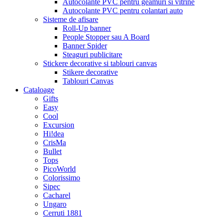
Autocolante PVC pentru geamuri si vitrine
Autocolante PVC pentru colantari auto
Sisteme de afisare
Roll-Up banner
People Stopper sau A Board
Banner Spider
Steaguri publicitare
Stickere decorative si tablouri canvas
Stikere decorative
Tablouri Canvas
Cataloage
Gifts
Easy
Cool
Excursion
Hi!dea
CrisMa
Bullet
Tops
PicoWorld
Colorissimo
Sipec
Cacharel
Ungaro
Cerruti 1881