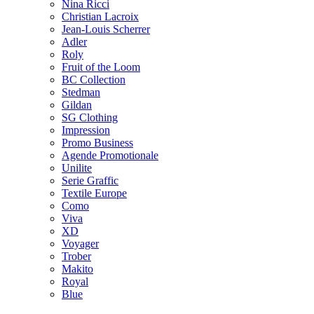
Nina Ricci
Christian Lacroix
Jean-Louis Scherrer
Adler
Roly
Fruit of the Loom
BC Collection
Stedman
Gildan
SG Clothing
Impression
Promo Business
Agende Promotionale
Unilite
Serie Graffic
Textile Europe
Como
Viva
XD
Voyager
Trober
Makito
Royal
Blue