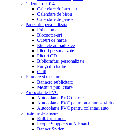
Calendare 2014
Calendare de buzunar
Calendare de birou
Calendare de perete
Papetarie personalizata
Foi cu antet
Blocnotes-uri
Cuburi de hartie
Etichete autoadezive
Plicuri personalizate
Plicuri CD
Bibliorafturi personalizate
Pungi din hartie
Cutii
Bannere si meshuri
Bannere publicitare
Meshuri publicitare
Autocolante PVC
Autocolante PVC tiparite
Autocolante PVC pentru geamuri si vitrine
Autocolante PVC pentru colantari auto
Sisteme de afisare
Roll-Up banner
People Stopper sau A Board
Banner Spider