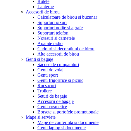
Rulete
Lanterne
Accesorii de birou
Calculatoare de birou si buzunar
Suporturi pixuri
Suporturi notite si agrafe
Suporturi telefon
Notesuri si carnetele
Aparate radio
Cadouri si decoratiuni de birou
Alte accesorii de birou
Genti si bagaje
Sacose de cumparaturi
Genti de voiaj
Genti sport
Genti frigorifice si picnic
Rucsacuri
Trollere
Seturi de bagaje
Accesorii de bagaje
Genti cosmetice
Borsete si portofele promotionale
Mape si serviete
Mape de conferinta si documente
Genti laptop si documente