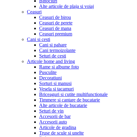
Binocluri
Alte articole de plaja si voiaj
Ceasuri
Ceasuri de birou
Ceasuri de perete
Ceasuri de mana
Ceasuri premium
Cani si cesti
Cani si pahare
Cani termoizolante
Seturi de cesti
Articole home and living
Rame si albume foto
Pusculite
Decoratiuni
Sorturi si manusi
Vesela si tacamuri
Briceaguri si cutite multifunctionale
Timmere si cantare de bucatarie
Alte articole de bucatarie
Seturi de vin
Accesorii de bar
Accesorii auto
Articole de gradina
Truse de scule si unelte