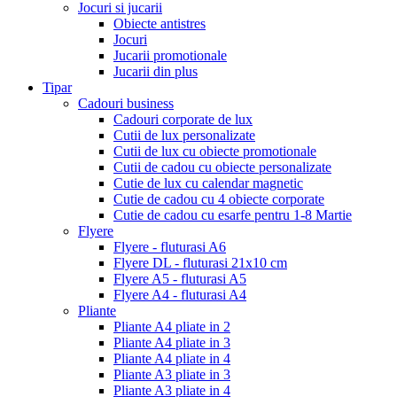
Jocuri si jucarii
Obiecte antistres
Jocuri
Jucarii promotionale
Jucarii din plus
Tipar
Cadouri business
Cadouri corporate de lux
Cutii de lux personalizate
Cutii de lux cu obiecte promotionale
Cutii de cadou cu obiecte personalizate
Cutie de lux cu calendar magnetic
Cutie de cadou cu 4 obiecte corporate
Cutie de cadou cu esarfe pentru 1-8 Martie
Flyere
Flyere - fluturasi A6
Flyere DL - fluturasi 21x10 cm
Flyere A5 - fluturasi A5
Flyere A4 - fluturasi A4
Pliante
Pliante A4 pliate in 2
Pliante A4 pliate in 3
Pliante A4 pliate in 4
Pliante A3 pliate in 3
Pliante A3 pliate in 4