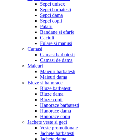
Sepci unisex
Sepci barbatesti
Sepci dama
Sepci copii
Palarii
Bandane si efarfe
Caciuli
Fulare si manusi
Camasi
Camasi barbatesti
Camasi de dama
Maieuri
Maieuri barbatesti
Maieuri dama
Bluze si hanorace
Bluze barbatesti
Bluze dama
Bluze copii
Hanorace barbatesti
Hanorace dama
Hanorace copii
Jachete veste si geci
Veste promotionale
Jachete barbatesti
Jachete dama