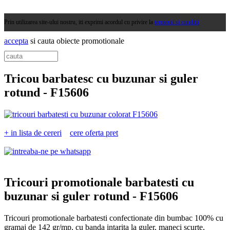
Prin utilizarea site-ului nostru, iti exprimi acordul cu privire la
termenii si conditii
accepta
si cauta obiecte promotionale
Tricou barbatesc cu buzunar si guler
rotund -
F15606
+ in lista de cereri
cere oferta pret
Tricouri promotionale barbatesti cu
buzunar si guler rotund -
F15606
Tricouri promotionale barbatesti confectionate din bumbac 100% cu
gramaj de 142 gr/mp, cu banda intarita la guler, maneci scurte,