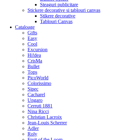
Steaguri publicitare
Stickere decorative si tablouri canvas
Stikere decorative
Tablouri Canvas
Cataloage
Gifts
Easy
Cool
Excursion
Hi!dea
CrisMa
Bullet
Tops
PicoWorld
Colorissimo
Sipec
Cacharel
Ungaro
Cerruti 1881
Nina Ricci
Christian Lacroix
Jean-Louis Scherrer
Adler
Roly
Fruit of the Loom