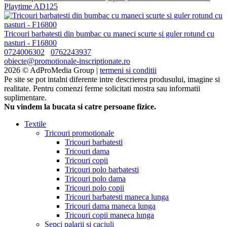
Playtime AD125
Tricouri barbatesti din bumbac cu maneci scurte si guler rotund cu
nasturi - F16800
0724006302
0762243937
obiecte@promotionale-inscriptionate.ro
2026 © AdProMedia Group |
termeni si conditii
Pe site se pot intalni diferente intre descrierea produsului, imagine si
realitate. Pentru comenzi ferme solicitati mostra sau informatii
suplimentare.
Nu vindem la bucata si catre persoane fizice.
Textile
Tricouri promotionale
Tricouri barbatesti
Tricouri dama
Tricouri copii
Tricouri polo barbatesti
Tricouri polo dama
Tricouri polo copii
Tricouri barbatesti maneca lunga
Tricouri dama maneca lunga
Tricouri copii maneca lunga
Sepci palarii si caciuli