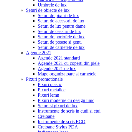
Umbrele de lux
Seturi de obiecte de lux
Seturi de pixuri de lux
Seturi de accesorii de lux
Seturi de lux pentru dame
Seturi de ceasuri de lux
Seturi de portofele de lux
Seturi de posete si genti
Seturi de carnetele de lux
Agende 2021
Agende 2021 standard
Agende 2021 cu coperti din piele
Agende 2021 de lux
Mape organizatoare si carnetele
Pixuri promotionale
Pixuri plastic
Pixuri metalice
Pixuri lemn
Pixuri moderne cu design unic
Seturi si pixuri de lux
Instrumente de scris in cutii si etui
Creioane
Instrumente de scris ECO
Creioane Stylus PDA