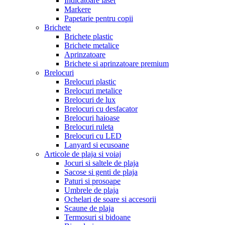
Indicatoare laser
Markere
Papetarie pentru copii
Brichete
Brichete plastic
Brichete metalice
Aprinzatoare
Brichete si aprinzatoare premium
Brelocuri
Brelocuri plastic
Brelocuri metalice
Brelocuri de lux
Brelocuri cu desfacator
Brelocuri haioase
Brelocuri ruleta
Brelocuri cu LED
Lanyard si ecusoane
Articole de plaja si voiaj
Jocuri si saltele de plaja
Sacose si genti de plaja
Paturi si prosoape
Umbrele de plaja
Ochelari de soare si accesorii
Scaune de plaja
Termosuri si bidoane