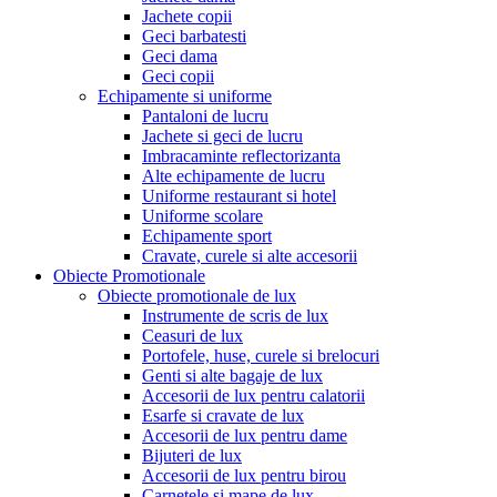
Jachete copii
Geci barbatesti
Geci dama
Geci copii
Echipamente si uniforme
Pantaloni de lucru
Jachete si geci de lucru
Imbracaminte reflectorizanta
Alte echipamente de lucru
Uniforme restaurant si hotel
Uniforme scolare
Echipamente sport
Cravate, curele si alte accesorii
Obiecte Promotionale
Obiecte promotionale de lux
Instrumente de scris de lux
Ceasuri de lux
Portofele, huse, curele si brelocuri
Genti si alte bagaje de lux
Accesorii de lux pentru calatorii
Esarfe si cravate de lux
Accesorii de lux pentru dame
Bijuteri de lux
Accesorii de lux pentru birou
Carnetele si mape de lux