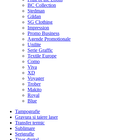
BC Collection
Stedman
Gildan
SG Clothing
Impression
Promo Business
Agende Promotionale
Unilite
Serie Graffic
Textile Europe
Como
Viva
XD
Voyager
Trober
Makito
Royal
Blue
Tampografie
Gravura si taiere laser
Transfer termic
Sublimare
Serigrafie
Tipar digital