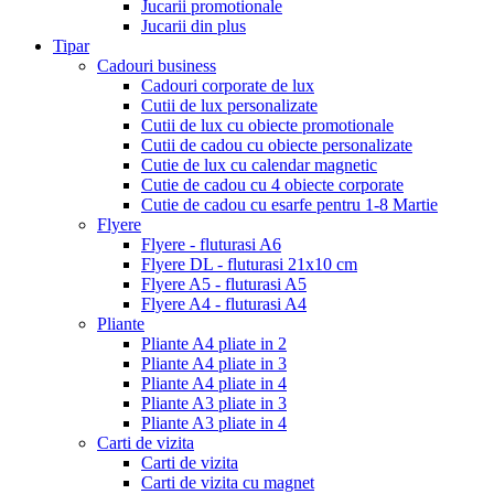
Jucarii promotionale
Jucarii din plus
Tipar
Cadouri business
Cadouri corporate de lux
Cutii de lux personalizate
Cutii de lux cu obiecte promotionale
Cutii de cadou cu obiecte personalizate
Cutie de lux cu calendar magnetic
Cutie de cadou cu 4 obiecte corporate
Cutie de cadou cu esarfe pentru 1-8 Martie
Flyere
Flyere - fluturasi A6
Flyere DL - fluturasi 21x10 cm
Flyere A5 - fluturasi A5
Flyere A4 - fluturasi A4
Pliante
Pliante A4 pliate in 2
Pliante A4 pliate in 3
Pliante A4 pliate in 4
Pliante A3 pliate in 3
Pliante A3 pliate in 4
Carti de vizita
Carti de vizita
Carti de vizita cu magnet