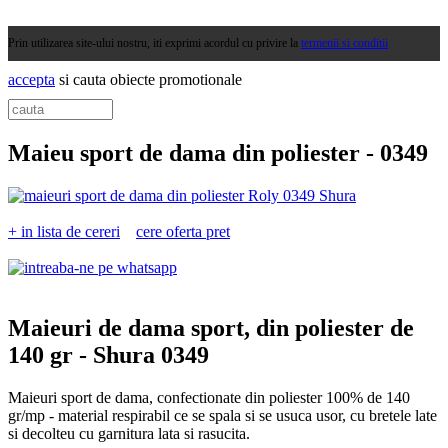
Prin utilizarea site-ului nostru, iti exprimi acordul cu privire la
termenii si conditii
accepta
si cauta obiecte promotionale
Maieu sport de dama din poliester -
0349
+ in lista de cereri
cere oferta pret
Maieuri de dama sport, din poliester de
140 gr -
Shura 0349
Maieuri sport de dama, confectionate din poliester 100% de 140
gr/mp - material respirabil ce se spala si se usuca usor, cu bretele late
si decolteu cu garnitura lata si rasucita.