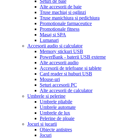
Seturi de baie
Alte accesorii de baie
Truse machiaj si oglinzi
Truse manichiura si pedichiura
Promotionale farmaceutice
Promotionale fitness
Masaj si SPA
Lumanari
Accesorii audio si calculator
Memory stickuri USB
PowerBank - baterii USB externe
Alte accesorii audio
Accesorii de telefoane si tablete
Card reader si huburi USB
Mouse-uri
Seturi accesorii PC
Alte accesorii de calculator
Umbrele si pelerine
Umbrele pliabile
Umbrele automate
Umbrele de lux
Pelerine de ploaie
Jocuri si jucarii
Obiecte antistres
Jocuri