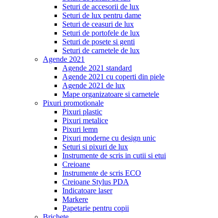
Seturi de accesorii de lux
Seturi de lux pentru dame
Seturi de ceasuri de lux
Seturi de portofele de lux
Seturi de posete si genti
Seturi de carnetele de lux
Agende 2021
Agende 2021 standard
Agende 2021 cu coperti din piele
Agende 2021 de lux
Mape organizatoare si carnetele
Pixuri promotionale
Pixuri plastic
Pixuri metalice
Pixuri lemn
Pixuri moderne cu design unic
Seturi si pixuri de lux
Instrumente de scris in cutii si etui
Creioane
Instrumente de scris ECO
Creioane Stylus PDA
Indicatoare laser
Markere
Papetarie pentru copii
Brichete