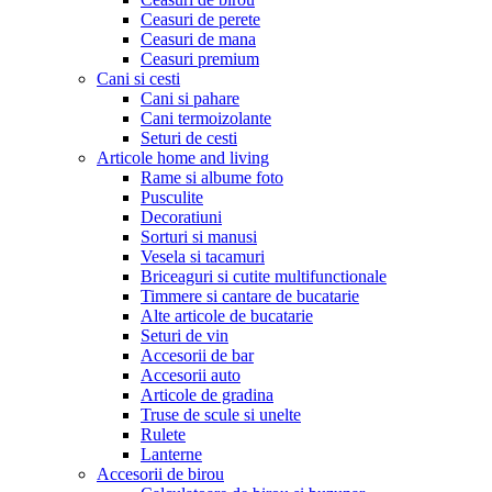
Ceasuri de perete
Ceasuri de mana
Ceasuri premium
Cani si cesti
Cani si pahare
Cani termoizolante
Seturi de cesti
Articole home and living
Rame si albume foto
Pusculite
Decoratiuni
Sorturi si manusi
Vesela si tacamuri
Briceaguri si cutite multifunctionale
Timmere si cantare de bucatarie
Alte articole de bucatarie
Seturi de vin
Accesorii de bar
Accesorii auto
Articole de gradina
Truse de scule si unelte
Rulete
Lanterne
Accesorii de birou