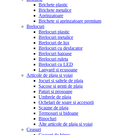
Brichete plastic
Brichete metalice
Aprinzatoare
Brichete si aprinzatoare premium
Brelocuri
Brelocuri plastic
Brelocuri metalice
Brelocuri de lux
Brelocuri cu desfacator
Brelocuri haioase
Brelocuri ruleta
Brelocuri cu LED
Lanyard si ecusoane
Articole de plaja si voiaj
Jocuri si saltele de plaja
Sacose si genti de plaja
Paturi si prosoape
Umbrele de plaja
Ochelari de soare si accesorii
Scaune de plaja
Termosuri si bidoane
Binocluri
Alte articole de plaja si voiaj
Ceasuri
Ceasuri de birou