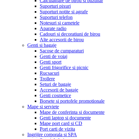
Calculatoare de birou si buzunar
Suporturi pixuri
Suporturi notite si agrafe
Suporturi telefon
Notesuri si carnetele
Aparate radio
Cadouri si decoratiuni de birou
Alte accesorii de birou
Genti si bagaje
Sacose de cumparaturi
Genti de voiaj
Genti sport
Genti frigorifice si picnic
Rucsacuri
Trollere
Seturi de bagaje
Accesorii de bagaje
Genti cosmetice
Borsete si portofele promotionale
Mape si serviete
Mape de conferinta si documente
Genti laptop si documente
Mape port card si CD
Port carti de vizita
Ingrijire corporala si SPA