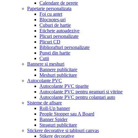
Calendare de perete
Papetarie personalizata
Foi cu antet
Blocnotes-uri
Cuburi de hartie
Etichete autoadezive
Plicuri personalizate
Plicuri CD
Bibliorafturi personalizate
Pungi din hartie
Cutii
Bannere si meshuri
Bannere publicitare
Meshuri publicitare
Autocolante PVC
Autocolante PVC tiparite
Autocolante PVC pentru geamuri si vitrine
Autocolante PVC pentru colantari auto
Sisteme de afisare
Roll-Up banner
People Stopper sau A Board
Banner Spider
Steaguri publicitare
Stickere decorative si tablouri canvas
Stikere decorative