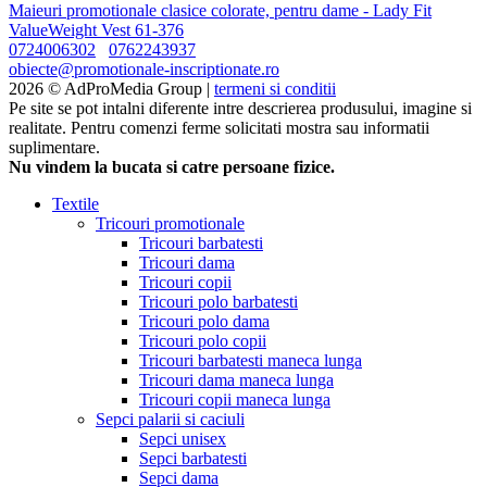
Maieuri promotionale clasice colorate, pentru dame - Lady Fit
ValueWeight Vest 61-376
0724006302
0762243937
obiecte@promotionale-inscriptionate.ro
2026 © AdProMedia Group |
termeni si conditii
Pe site se pot intalni diferente intre descrierea produsului, imagine si
realitate. Pentru comenzi ferme solicitati mostra sau informatii
suplimentare.
Nu vindem la bucata si catre persoane fizice.
Textile
Tricouri promotionale
Tricouri barbatesti
Tricouri dama
Tricouri copii
Tricouri polo barbatesti
Tricouri polo dama
Tricouri polo copii
Tricouri barbatesti maneca lunga
Tricouri dama maneca lunga
Tricouri copii maneca lunga
Sepci palarii si caciuli
Sepci unisex
Sepci barbatesti
Sepci dama