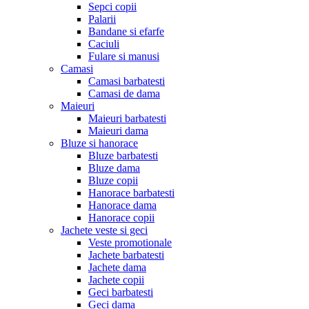
Sepci copii
Palarii
Bandane si efarfe
Caciuli
Fulare si manusi
Camasi
Camasi barbatesti
Camasi de dama
Maieuri
Maieuri barbatesti
Maieuri dama
Bluze si hanorace
Bluze barbatesti
Bluze dama
Bluze copii
Hanorace barbatesti
Hanorace dama
Hanorace copii
Jachete veste si geci
Veste promotionale
Jachete barbatesti
Jachete dama
Jachete copii
Geci barbatesti
Geci dama