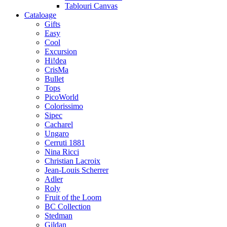
Tablouri Canvas
Cataloage
Gifts
Easy
Cool
Excursion
Hi!dea
CrisMa
Bullet
Tops
PicoWorld
Colorissimo
Sipec
Cacharel
Ungaro
Cerruti 1881
Nina Ricci
Christian Lacroix
Jean-Louis Scherrer
Adler
Roly
Fruit of the Loom
BC Collection
Stedman
Gildan