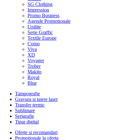
SG Clothing
Impression
Promo Business
Agende Promotionale
Unilite
Serie Graffic
Textile Europe
Como
Viva
XD
Voyager
Trober
Makito
Royal
Blue
Tampografie
Gravura si taiere laser
Transfer termic
Sublimare
Serigrafie
Tipar digital
Oferte si recomandari
Promotionale la oferta