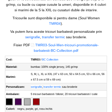
gr/mp, cu bucle cu capse cusute la umeri, disponibile in 4 culori
si marimi de la S la XXL cu cusaturi duble de intarire.
Tricourile sunt disponibile si pentru dame (Soul Women
TMR04
).
Va putem livra aceste tricouri barbatesti personalizate prin
serigrafie
,
transfer termic
sau broderie.
Fisier PDF
TMR03-Soul-Men-tricouri-promotionale-
barbatesti-BC-Collection.pdf
Cod:
TMR03 /
BC Collection
Material:
bumbac 100% single jersey, 145 gr/mp
S, M, L, XL si XXL (47 x 63 cm, 50 x 64.5 cm, 53 x 66 cm, 56
Marimi:
x 67.5 cm si 59 x 69 cm)
Personalizare:
serigrafie
,
transfer termic
sau broderie
Ambalare:
5 tricouri barbatesti / blister, 20 tricouri barbatesti / cutie
Culori:
negru
,
purple
,
gri
,
rosu inchis