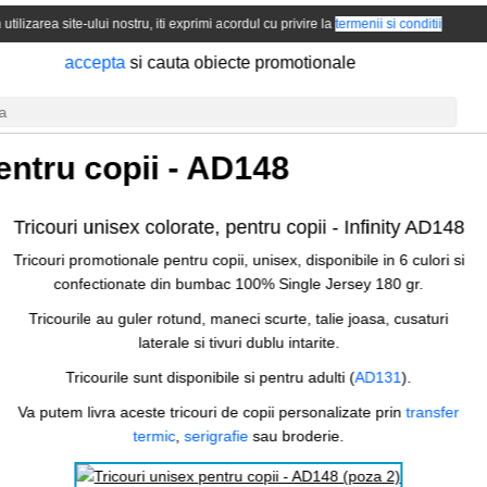
 utilizarea site-ului nostru, iti exprimi acordul cu privire la
termenii si conditii
accepta
si cauta obiecte promotionale
entru copii -
AD148
Tricouri unisex colorate, pentru copii -
Infinity AD148
Tricouri promotionale pentru copii, unisex, disponibile in 6 culori si
confectionate din bumbac 100% Single Jersey 180 gr.
Tricourile au guler rotund, maneci scurte, talie joasa, cusaturi
laterale si tivuri dublu intarite.
Tricourile sunt disponibile si pentru adulti (
AD131
).
Va putem livra aceste tricouri de copii personalizate prin
transfer
termic
,
serigrafie
sau broderie.