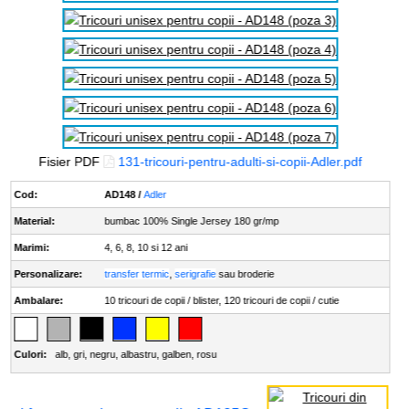
Fisier PDF
131-tricouri-pentru-adulti-si-copii-Adler.pdf
Cod:
AD148 /
Adler
Material:
bumbac 100% Single Jersey 180 gr/mp
Marimi:
4, 6, 8, 10 si 12 ani
Personalizare:
transfer termic
,
serigrafie
sau broderie
Ambalare:
10 tricouri de copii / blister, 120 tricouri de copii / cutie
Culori:
alb
,
gri
,
negru
,
albastru
,
galben
,
rosu