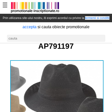
Prin utilizarea site-ului nostru, iti exprimi acordul cu privire la
termenii si conditii
accepta
si cauta obiecte promotionale
Palarie unisex de soare -
AP791197