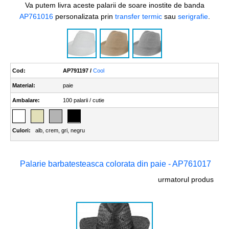
Va putem livra aceste palarii de soare inostite de banda
AP761016
personalizata prin
transfer termic
sau
serigrafie
.
Cod:
AP791197 /
Cool
Material:
paie
Ambalare:
100 palarii / cutie
Culori:
alb
,
crem
,
gri
,
negru
Palarie barbatesteasca colorata din paie - AP761017
urmatorul produs