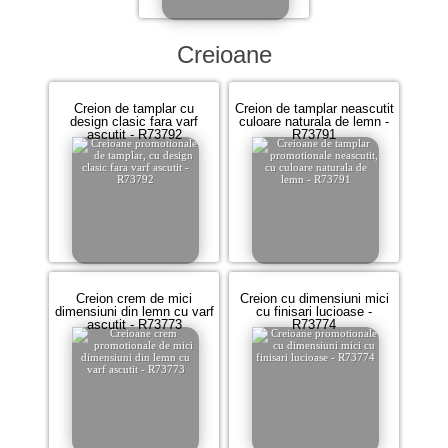
Creioane
Creion de tamplar cu
Creion de tamplar neascutit
design clasic fara varf
culoare naturala de lemn -
ascutit - R73792
R73791
Creion crem de mici
Creion cu dimensiuni mici
dimensiuni din lemn cu varf
cu finisari lucioase -
ascutit - R73773
R73774