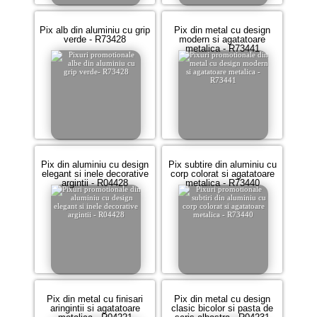
Pix alb din aluminiu cu grip
Pix din metal cu design
verde - R73428
modern si agatatoare
metalica - R73441
Pix din aluminiu cu design
Pix subtire din aluminiu cu
elegant si inele decorative
corp colorat si agatatoare
argintii - R04428
metalica - R73440
Pix din metal cu finisari
Pix din metal cu design
aringintii si agatatoare
clasic bicolor si pasta de