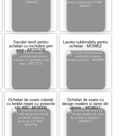
Saculet textil pentru
Laveta sublimabila pentru
ochelari cu inchidere prin
ochelari - MO9902
snur - AP721735
Ochelari de soare colorati
Ochelari de soare cu
cu lentile negre cu protectie
design modern si rame din
UV 400 - MO9700
plastic - MO9617