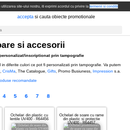
 utilizarea site-ului nostru, iti exprimi acordul cu privire la
termenii si conditii
accepta
si cauta obiecte promotionale
are si accesorii
personalizat/inscriptionat prin tampografie
in diferite culori ce pot fi personalizati prin tampografie. Va putem
l
,
CrisMa
, The Catalogue,
Gifts
, Promo Busiuness,
Impression
s.a.
produse recomandate
4
5
6
7
8
Ochelari din plastic cu
Ochelari de soare cu rame
lentile UV400 - R64456
din plastic si protectie
UV400 - R64457