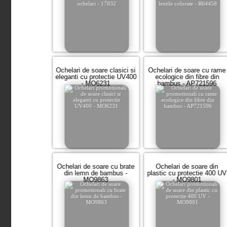
Ochelari de soare clasici si
Ochelari de soare cu rame
eleganti cu protectie UV400
ecologice din fibre din
- MO6231
bambus - AP721596
Ochelari de soare cu brate
Ochelari de soare din
din lemn de bambus -
plastic cu protectie 400 UV
MO9863
- MO9801