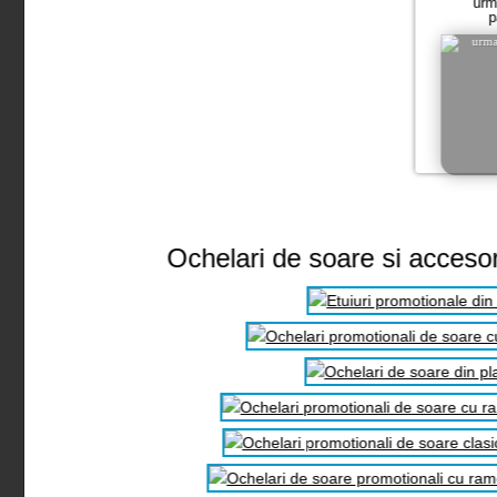
urm
p
Ochelari de soare si accesor