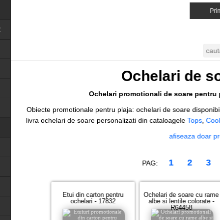
Prin
Close menu
Ochelari de so
Ochelari promotionali de soare pentru 
Obiecte promotionale pentru plaja: ochelari de soare disponibil 
livra ochelari de soare personalizati din cataloagele
Tops
,
Coo
afiseaza doar 
1
2
3
PAG:
Etui din carton pentru
Ochelari de soare cu rame
ochelari - 17832
albe si lentile colorate -
R64458