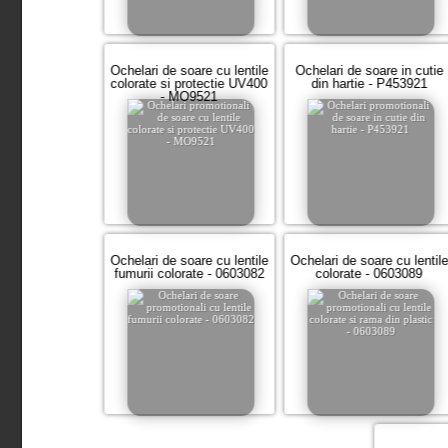
Ochelari de soare cu lentile
Ochelari de soare in cutie
colorate si protectie UV400
din hartie - P453921
- MO9521
Ochelari de soare cu lentile
Ochelari de soare cu lentil
fumurii colorate - 0603082
colorate - 0603089