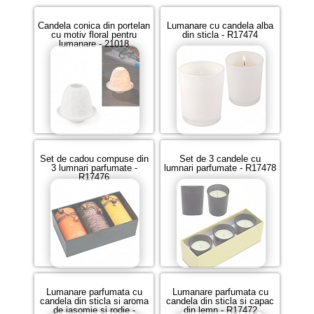
Candela conica din portelan
Lumanare cu candela alba
cu motiv floral pentru
din sticla - R17474
lumanare - 21018
Set de cadou compuse din
Set de 3 candele cu
3 lumnari parfumate -
lumnari parfumate - R17478
R17476
Lumanare parfumata cu
Lumanare parfumata cu
candela din sticla si aroma
candela din sticla si capac
de iasomie si rodie -
din lemn - R17472