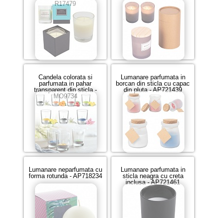
R17479
Candela colorata si
Lumanare parfumata in
parfumata in pahar
borcan din sticla cu capac
transparent din sticla -
din pluta - AP721439
MO9734
Lumanare neparfumata cu
Lumanare parfumata in
forma rotunda - AP718234
sticla neagra cu creta
inclusa - AP721461