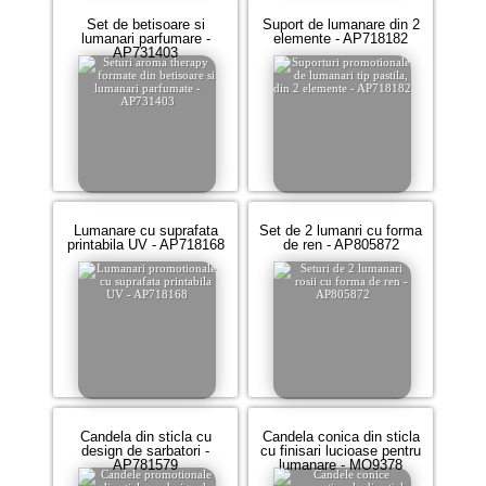
Set de betisoare si
Suport de lumanare din 2
lumanari parfumare -
elemente - AP718182
AP731403
Lumanare cu suprafata
Set de 2 lumanri cu forma
printabila UV - AP718168
de ren - AP805872
Candela din sticla cu
Candela conica din sticla
design de sarbatori -
cu finisari lucioase pentru
AP781579
lumanare - MO9378