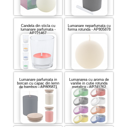
Candela din sticla cu
Lumanare neparfumata cu
lumanare parfumata -
forma rotunda - AP805878
AP721467
Lumanare parfumata in
Lumanarea cu aroma de
borcan cu capac din lemn
vanilie in cutie rotunda
de bambus - AP805871
metalica - AP741762