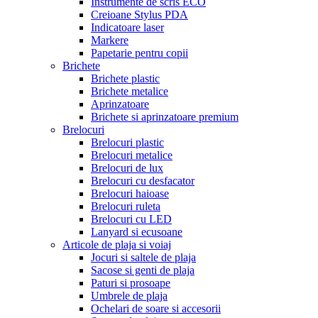
Instrumente de scris ECO
Creioane Stylus PDA
Indicatoare laser
Markere
Papetarie pentru copii
Brichete
Brichete plastic
Brichete metalice
Aprinzatoare
Brichete si aprinzatoare premium
Brelocuri
Brelocuri plastic
Brelocuri metalice
Brelocuri de lux
Brelocuri cu desfacator
Brelocuri haioase
Brelocuri ruleta
Brelocuri cu LED
Lanyard si ecusoane
Articole de plaja si voiaj
Jocuri si saltele de plaja
Sacose si genti de plaja
Paturi si prosoape
Umbrele de plaja
Ochelari de soare si accesorii