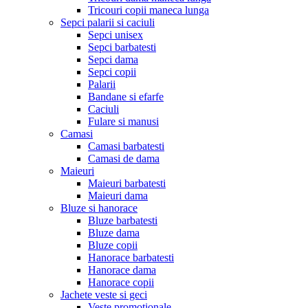
Tricouri copii maneca lunga
Sepci palarii si caciuli
Sepci unisex
Sepci barbatesti
Sepci dama
Sepci copii
Palarii
Bandane si efarfe
Caciuli
Fulare si manusi
Camasi
Camasi barbatesti
Camasi de dama
Maieuri
Maieuri barbatesti
Maieuri dama
Bluze si hanorace
Bluze barbatesti
Bluze dama
Bluze copii
Hanorace barbatesti
Hanorace dama
Hanorace copii
Jachete veste si geci
Veste promotionale