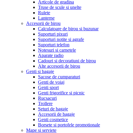
Articole de gradina
Truse de scule si unelte
Rulete
Lanterne
Accesorii de birou
Calculatoare de birou si buzunar
Suporturi pixuri
Suporturi notite si agrafe
Suporturi telefon
Notesuri si carnetele
Aparate radio
Cadouri si decoratiuni de birou
Alte accesorii de birou
Genti si bagaje
Sacose de cumparaturi
Genti de voiaj
Genti sport
Genti frigorifice si picnic
Rucsacuri
Trollere
Seturi de bagaje
Accesorii de bagaje
Genti cosmetice
Borsete si portofele promotionale
Mape si serviete