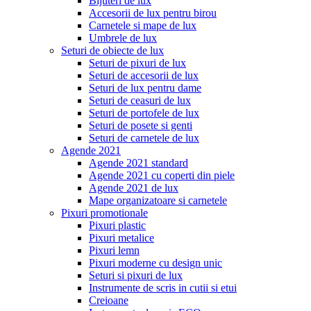
Bijuteri de lux
Accesorii de lux pentru birou
Carnetele si mape de lux
Umbrele de lux
Seturi de obiecte de lux
Seturi de pixuri de lux
Seturi de accesorii de lux
Seturi de lux pentru dame
Seturi de ceasuri de lux
Seturi de portofele de lux
Seturi de posete si genti
Seturi de carnetele de lux
Agende 2021
Agende 2021 standard
Agende 2021 cu coperti din piele
Agende 2021 de lux
Mape organizatoare si carnetele
Pixuri promotionale
Pixuri plastic
Pixuri metalice
Pixuri lemn
Pixuri moderne cu design unic
Seturi si pixuri de lux
Instrumente de scris in cutii si etui
Creioane