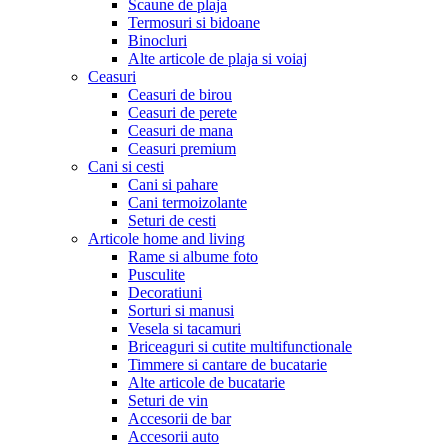
Scaune de plaja
Termosuri si bidoane
Binocluri
Alte articole de plaja si voiaj
Ceasuri
Ceasuri de birou
Ceasuri de perete
Ceasuri de mana
Ceasuri premium
Cani si cesti
Cani si pahare
Cani termoizolante
Seturi de cesti
Articole home and living
Rame si albume foto
Pusculite
Decoratiuni
Sorturi si manusi
Vesela si tacamuri
Briceaguri si cutite multifunctionale
Timmere si cantare de bucatarie
Alte articole de bucatarie
Seturi de vin
Accesorii de bar
Accesorii auto