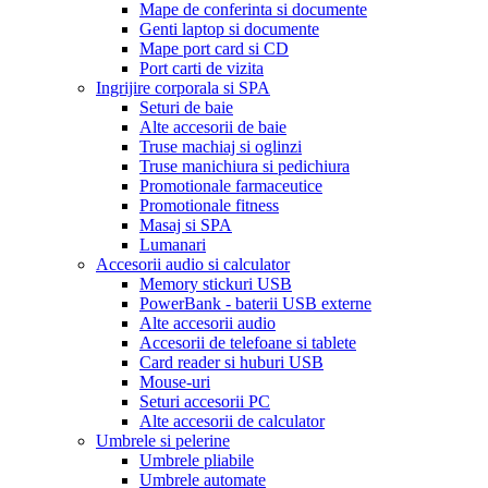
Mape de conferinta si documente
Genti laptop si documente
Mape port card si CD
Port carti de vizita
Ingrijire corporala si SPA
Seturi de baie
Alte accesorii de baie
Truse machiaj si oglinzi
Truse manichiura si pedichiura
Promotionale farmaceutice
Promotionale fitness
Masaj si SPA
Lumanari
Accesorii audio si calculator
Memory stickuri USB
PowerBank - baterii USB externe
Alte accesorii audio
Accesorii de telefoane si tablete
Card reader si huburi USB
Mouse-uri
Seturi accesorii PC
Alte accesorii de calculator
Umbrele si pelerine
Umbrele pliabile
Umbrele automate