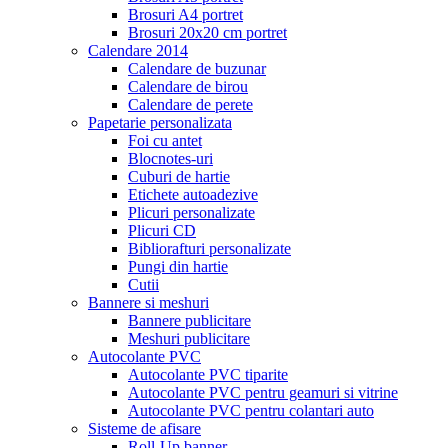
Brosuri A4 portret
Brosuri 20x20 cm portret
Calendare 2014
Calendare de buzunar
Calendare de birou
Calendare de perete
Papetarie personalizata
Foi cu antet
Blocnotes-uri
Cuburi de hartie
Etichete autoadezive
Plicuri personalizate
Plicuri CD
Bibliorafturi personalizate
Pungi din hartie
Cutii
Bannere si meshuri
Bannere publicitare
Meshuri publicitare
Autocolante PVC
Autocolante PVC tiparite
Autocolante PVC pentru geamuri si vitrine
Autocolante PVC pentru colantari auto
Sisteme de afisare
Roll-Up banner