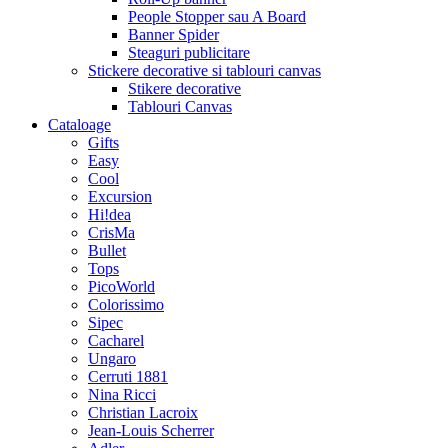
People Stopper sau A Board
Banner Spider
Steaguri publicitare
Stickere decorative si tablouri canvas
Stikere decorative
Tablouri Canvas
Cataloage
Gifts
Easy
Cool
Excursion
Hi!dea
CrisMa
Bullet
Tops
PicoWorld
Colorissimo
Sipec
Cacharel
Ungaro
Cerruti 1881
Nina Ricci
Christian Lacroix
Jean-Louis Scherrer