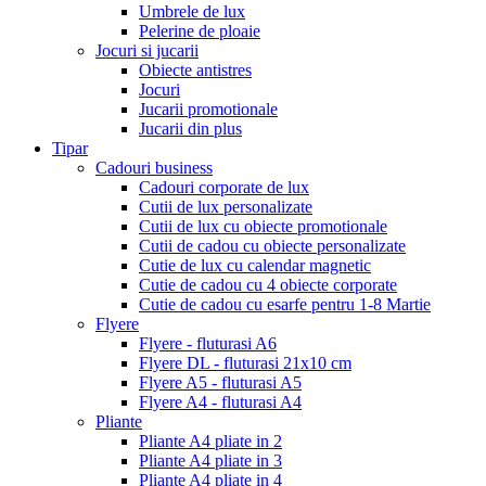
Umbrele de lux
Pelerine de ploaie
Jocuri si jucarii
Obiecte antistres
Jocuri
Jucarii promotionale
Jucarii din plus
Tipar
Cadouri business
Cadouri corporate de lux
Cutii de lux personalizate
Cutii de lux cu obiecte promotionale
Cutii de cadou cu obiecte personalizate
Cutie de lux cu calendar magnetic
Cutie de cadou cu 4 obiecte corporate
Cutie de cadou cu esarfe pentru 1-8 Martie
Flyere
Flyere - fluturasi A6
Flyere DL - fluturasi 21x10 cm
Flyere A5 - fluturasi A5
Flyere A4 - fluturasi A4
Pliante
Pliante A4 pliate in 2
Pliante A4 pliate in 3
Pliante A4 pliate in 4