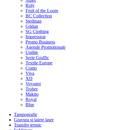
Adler
Roly
Fruit of the Loom
BC Collection
Stedman
Gildan
SG Clothing
Impression
Promo Business
Agende Promotionale
Unilite
Serie Graffic
Textile Europe
Como
Viva
XD
Voyager
Trober
Makito
Royal
Blue
Tampografie
Gravura si taiere laser
Transfer termic