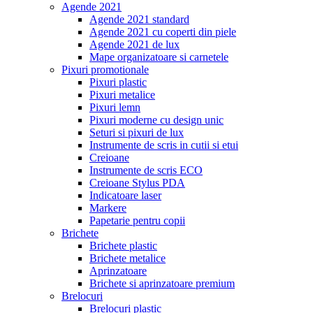
Agende 2021
Agende 2021 standard
Agende 2021 cu coperti din piele
Agende 2021 de lux
Mape organizatoare si carnetele
Pixuri promotionale
Pixuri plastic
Pixuri metalice
Pixuri lemn
Pixuri moderne cu design unic
Seturi si pixuri de lux
Instrumente de scris in cutii si etui
Creioane
Instrumente de scris ECO
Creioane Stylus PDA
Indicatoare laser
Markere
Papetarie pentru copii
Brichete
Brichete plastic
Brichete metalice
Aprinzatoare
Brichete si aprinzatoare premium
Brelocuri
Brelocuri plastic