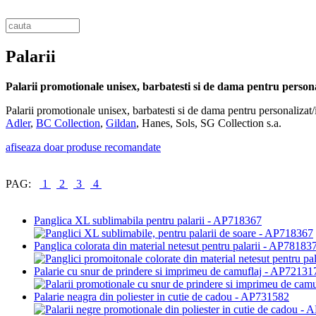
Palarii
Palarii promotionale unisex, barbatesti si de dama pentru person
Palarii promotionale unisex, barbatesti si de dama pentru personalizat/i
Adler
,
BC Collection
,
Gildan
, Hanes, Sols, SG Collection s.a.
afiseaza doar produse recomandate
PAG:
1
2
3
4
Panglica XL sublimabila pentru palarii - AP718367
Panglica colorata din material netesut pentru palarii - AP78183
Palarie cu snur de prindere si imprimeu de camuflaj - AP72131
Palarie neagra din poliester in cutie de cadou - AP731582