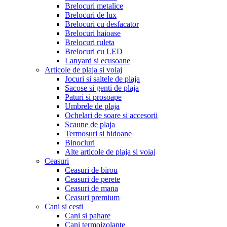
Brelocuri metalice
Brelocuri de lux
Brelocuri cu desfacator
Brelocuri haioase
Brelocuri ruleta
Brelocuri cu LED
Lanyard si ecusoane
Articole de plaja si voiaj
Jocuri si saltele de plaja
Sacose si genti de plaja
Paturi si prosoape
Umbrele de plaja
Ochelari de soare si accesorii
Scaune de plaja
Termosuri si bidoane
Binocluri
Alte articole de plaja si voiaj
Ceasuri
Ceasuri de birou
Ceasuri de perete
Ceasuri de mana
Ceasuri premium
Cani si cesti
Cani si pahare
Cani termoizolante