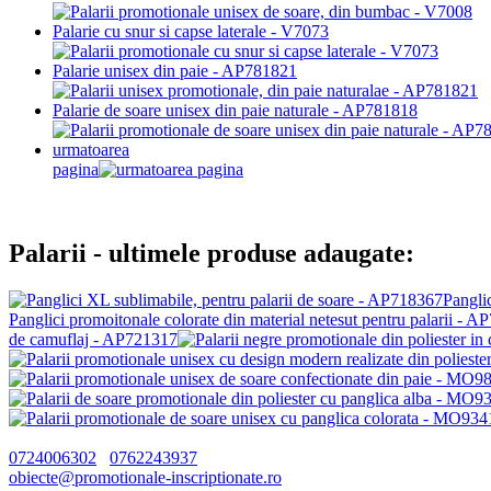
Palarie cu snur si capse laterale - V7073
Palarie unisex din paie - AP781821
Palarie de soare unisex din paie naturale - AP781818
urmatoarea
pagina
Palarii
- ultimele produse adaugate:
Pangli
Panglici promoitonale colorate din material netesut pentru palarii - 
de camuflaj - AP721317
0724006302
0762243937
obiecte@promotionale-inscriptionate.ro