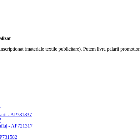
alizat
nscriptionat (materiale textile publicitare). Putem livra palarii promotio
7
7