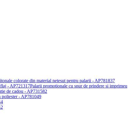
Palarii promotionale cu snur de prindere si imprimeu
 cutie de cadou - AP731582
n poliester - AP781049
44
42