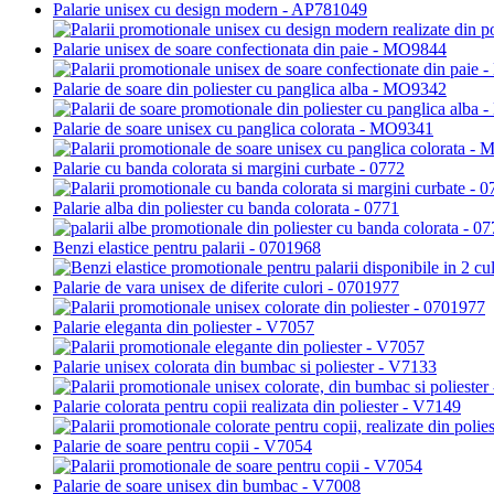
Palarie unisex cu design modern - AP781049
Palarie unisex de soare confectionata din paie - MO9844
Palarie de soare din poliester cu panglica alba - MO9342
Palarie de soare unisex cu panglica colorata - MO9341
Palarie cu banda colorata si margini curbate - 0772
Palarie alba din poliester cu banda colorata - 0771
Benzi elastice pentru palarii - 0701968
Palarie de vara unisex de diferite culori - 0701977
Palarie eleganta din poliester - V7057
Palarie unisex colorata din bumbac si poliester - V7133
Palarie colorata pentru copii realizata din poliester - V7149
Palarie de soare pentru copii - V7054
Palarie de soare unisex din bumbac - V7008