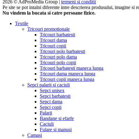
2026 © AdProMedia Group |
termeni si conditii
Pe site se pot intalni diferente intre descrierea produsului, imagine si 
Nu vindem la bucata si catre persoane fizice.
Textile
Tricouri promotionale
Tricouri barbatesti
Tricouri dama
Tricouri copii
Tricouri polo barbatesti
Tricouri polo dama
Tricouri polo copii
Tricouri barbatesti maneca lunga
Tricouri dama maneca lunga
Tricouri copii maneca lunga
Sepci palarii si caciuli
Sepci unisex
Sepci barbatesti
Sepci dama
Sepci copii
Palarii
Bandane si efarfe
Caciuli
Fulare si manusi
Camasi