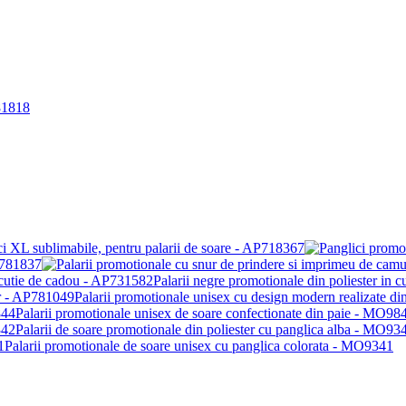
ci XL sublimabile, pentru palarii de soare - AP718367
AP781837
Palarii negre promotionale din poliester in
Palarii promotionale unisex cu design modern realizate di
Palarii promotionale unisex de soare confectionate din paie - MO98
Palarii de soare promotionale din poliester cu panglica alba - MO93
Palarii promotionale de soare unisex cu panglica colorata - MO9341