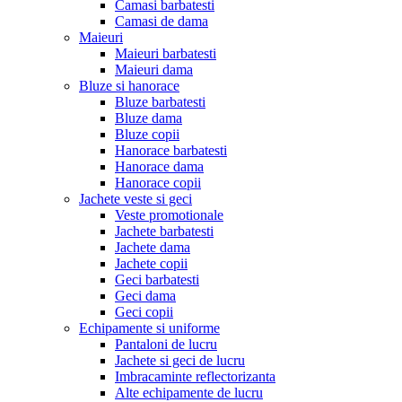
Camasi barbatesti
Camasi de dama
Maieuri
Maieuri barbatesti
Maieuri dama
Bluze si hanorace
Bluze barbatesti
Bluze dama
Bluze copii
Hanorace barbatesti
Hanorace dama
Hanorace copii
Jachete veste si geci
Veste promotionale
Jachete barbatesti
Jachete dama
Jachete copii
Geci barbatesti
Geci dama
Geci copii
Echipamente si uniforme
Pantaloni de lucru
Jachete si geci de lucru
Imbracaminte reflectorizanta
Alte echipamente de lucru