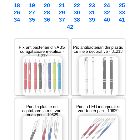
18
19
20
21
22
23
24
25
26
27
28
29
30
31
32
33
34
35
36
37
38
39
40
41
42
Pix antibacterian din ABS
Pix antibacterian din plastic
cu agatatoare metalica -
cu inele decorative - 81213
81212
Pix din plastic cu
Pix cu LED incorporat si
agatatoare lata si varf
varf touch pen - 19629
touch-pen - 19629