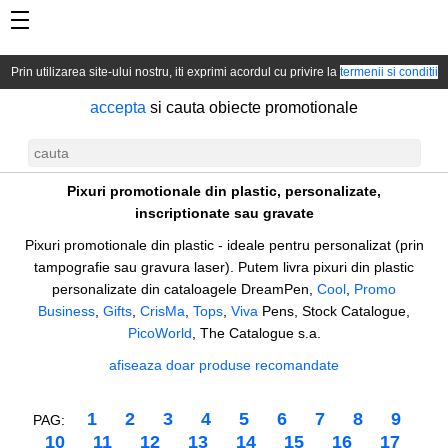
Prin utilizarea site-ului nostru, iti exprimi acordul cu privire la
termenii si conditii
accepta
si cauta obiecte promotionale
Pixuri plastic
Pixuri promotionale din plastic, personalizate,
inscriptionate sau gravate
Pixuri promotionale din plastic - ideale pentru personalizat (prin
tampografie sau gravura laser). Putem livra pixuri din plastic
personalizate din cataloagele DreamPen,
Cool
,
Promo
Business
,
Gifts
,
CrisMa
,
Tops
,
Viva
Pens, Stock Catalogue,
PicoWorld
, The Catalogue s.a.
afiseaza doar produse recomandate
1
2
3
4
5
6
7
8
9
PAG:
10
11
12
13
14
15
16
17