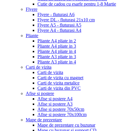
Cutie de cadou cu esarfe pentru 1-8 Martie
Flyere
Flyere - fluturasi A6
Flyere DL - fluturasi 21x10 cm
Flyere A5 - fluturasi A5
Flyere A4 - fluturasi A4
Pliante
Pliante A4 pliate in 2
Pliante A4 pliate in 3
Pliante A4 pliate in 4
Pliante A3 pliate in 3
Pliante A3 pliate in 4
Carti de vizita
Carti de vizita
Carti de vizita cu magnet
Carti de vizita metalice
Carti de vizita din PVC
Afise si postere
Afise si postere A4
Afise si postere A3
Afise si postere 70x50cm
Afise si postere 70x100cm
Mape de prezentare
Mape de prezentare cu buzunar
Mape cu buzunar si support CD