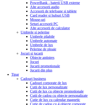
PowerBank - baterii USB externe
Alte accesorii audio
Accesorii de telefoane si tablete
Card reader si huburi USB
Mouse-uri
Seturi accesorii PC
Alte accesorii de calculator
Umbrele si pelerine
Umbrele pliabile
Umbrele automate
Umbrele de lux
Pelerine de ploaie
Jocuri si jucarii
Obiecte antistres
Jocuri
Jucarii promotionale
Jucarii din plus
Tipar
Cadouri business
Cadouri corporate de lux
Cutii de lux personalizate
Cutii de lux cu obiecte promotionale
Cutii de cadou cu obiecte personalizate
Cutie de lux cu calendar magnetic
Cutie de cadou cu 4 obiecte corporate