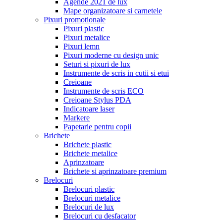
Agende 2021 de lux
Mape organizatoare si carnetele
Pixuri promotionale
Pixuri plastic
Pixuri metalice
Pixuri lemn
Pixuri moderne cu design unic
Seturi si pixuri de lux
Instrumente de scris in cutii si etui
Creioane
Instrumente de scris ECO
Creioane Stylus PDA
Indicatoare laser
Markere
Papetarie pentru copii
Brichete
Brichete plastic
Brichete metalice
Aprinzatoare
Brichete si aprinzatoare premium
Brelocuri
Brelocuri plastic
Brelocuri metalice
Brelocuri de lux
Brelocuri cu desfacator