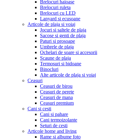
Brelocuri haioase
Brelocuri ruleta
Brelocuri cu LED
Lanyard si ecusoane
Articole de plaja si voiaj
Jocuri si saltele de plaja
Sacose si genti de plaja
Paturi si prosoape
Umbrele de plaja
Ochelari de soare si accesorii
Scaune de plaja
Termosuri si bidoane
Binocluri
Alte articole de plaja si voiaj
Ceasuri
Ceasuri de birou
Ceasuri de perete
Ceasuri de mana
Ceasuri premium
Cani si cesti
Cani si pahare
Cani termoizolante
Seturi de cesti
Articole home and living
Rame si albume foto