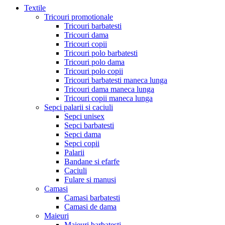
Textile
Tricouri promotionale
Tricouri barbatesti
Tricouri dama
Tricouri copii
Tricouri polo barbatesti
Tricouri polo dama
Tricouri polo copii
Tricouri barbatesti maneca lunga
Tricouri dama maneca lunga
Tricouri copii maneca lunga
Sepci palarii si caciuli
Sepci unisex
Sepci barbatesti
Sepci dama
Sepci copii
Palarii
Bandane si efarfe
Caciuli
Fulare si manusi
Camasi
Camasi barbatesti
Camasi de dama
Maieuri
Maieuri barbatesti