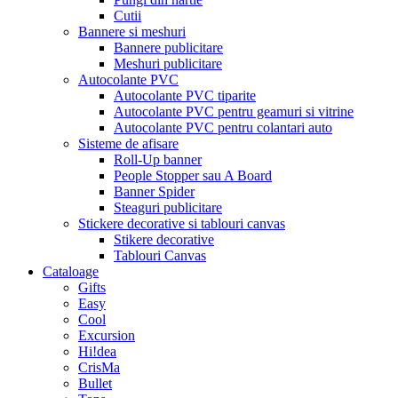
Cutii
Bannere si meshuri
Bannere publicitare
Meshuri publicitare
Autocolante PVC
Autocolante PVC tiparite
Autocolante PVC pentru geamuri si vitrine
Autocolante PVC pentru colantari auto
Sisteme de afisare
Roll-Up banner
People Stopper sau A Board
Banner Spider
Steaguri publicitare
Stickere decorative si tablouri canvas
Stikere decorative
Tablouri Canvas
Cataloage
Gifts
Easy
Cool
Excursion
Hi!dea
CrisMa
Bullet