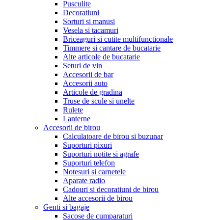
Pusculite
Decoratiuni
Sorturi si manusi
Vesela si tacamuri
Briceaguri si cutite multifunctionale
Timmere si cantare de bucatarie
Alte articole de bucatarie
Seturi de vin
Accesorii de bar
Accesorii auto
Articole de gradina
Truse de scule si unelte
Rulete
Lanterne
Accesorii de birou
Calculatoare de birou si buzunar
Suporturi pixuri
Suporturi notite si agrafe
Suporturi telefon
Notesuri si carnetele
Aparate radio
Cadouri si decoratiuni de birou
Alte accesorii de birou
Genti si bagaje
Sacose de cumparaturi