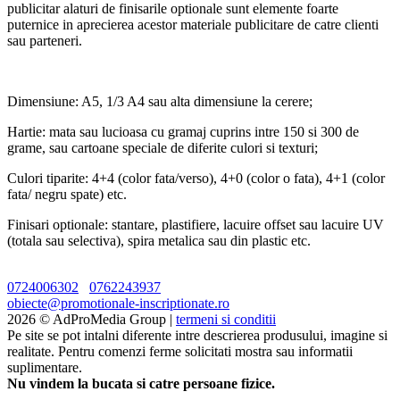
publicitar alaturi de finisarile optionale sunt elemente foarte
puternice in aprecierea acestor materiale publicitare de catre clienti
sau parteneri.
Dimensiune: A5, 1/3 A4 sau alta dimensiune la cerere;
Hartie: mata sau lucioasa cu gramaj cuprins intre 150 si 300 de
grame, sau cartoane speciale de diferite culori si texturi;
Culori tiparite: 4+4 (color fata/verso), 4+0 (color o fata), 4+1 (color
fata/ negru spate) etc.
Finisari optionale: stantare, plastifiere, lacuire offset sau lacuire UV
(totala sau selectiva), spira metalica sau din plastic etc.
0724006302
0762243937
obiecte@promotionale-inscriptionate.ro
2026 © AdProMedia Group |
termeni si conditii
Pe site se pot intalni diferente intre descrierea produsului, imagine si
realitate. Pentru comenzi ferme solicitati mostra sau informatii
suplimentare.
Nu vindem la bucata si catre persoane fizice.