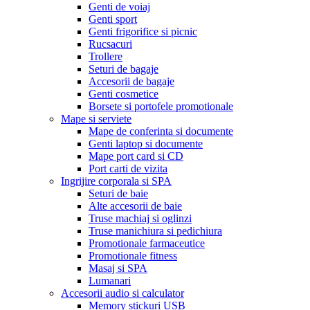
Genti de voiaj
Genti sport
Genti frigorifice si picnic
Rucsacuri
Trollere
Seturi de bagaje
Accesorii de bagaje
Genti cosmetice
Borsete si portofele promotionale
Mape si serviete
Mape de conferinta si documente
Genti laptop si documente
Mape port card si CD
Port carti de vizita
Ingrijire corporala si SPA
Seturi de baie
Alte accesorii de baie
Truse machiaj si oglinzi
Truse manichiura si pedichiura
Promotionale farmaceutice
Promotionale fitness
Masaj si SPA
Lumanari
Accesorii audio si calculator
Memory stickuri USB