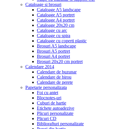
Cataloage si brosuri
Cataloage A5 landscape
Cataloage A5 portret
Cataloage A4 portret
Cataloage 20x20 cm
Cataloage cu arc
Cataloage cu spira
Cataloage cu coperti plastic
Brosuri A5 landscape
Brosuri A5 portret
Brosuri A4 portret
Brosuri 20x20 cm portret
Calendare 2014
Calendare de buzunar
Calendare de birou
Calendare de perete
Papetarie personalizata
Foi cu antet
Blocnotes-uri
Cuburi de hartie
Etichete autoadezive
Plicuri personalizate
Plicuri CD
Bibliorafturi personalizate
Pungi din hartie