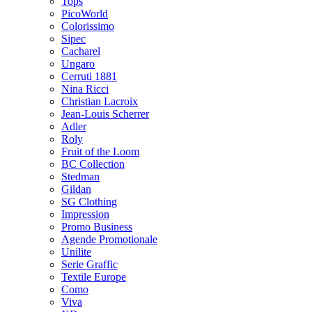
Tops
PicoWorld
Colorissimo
Sipec
Cacharel
Ungaro
Cerruti 1881
Nina Ricci
Christian Lacroix
Jean-Louis Scherrer
Adler
Roly
Fruit of the Loom
BC Collection
Stedman
Gildan
SG Clothing
Impression
Promo Business
Agende Promotionale
Unilite
Serie Graffic
Textile Europe
Como
Viva