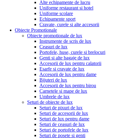
Alte echipamente de lucru
Uniforme restaurant si hotel
Uniforme scolare
Echipamente sport
Cravate, curele si alte accesorii
Obiecte Promotionale
Obiecte promotionale de lux
Instrumente de scris de lux
Ceasuri de lux
Portofele, huse, curele si brelocuri
Genti si alte bagaje de lux
Accesorii de lux pentru calatorii
Esarfe si cravate de lux
Accesorii de lux pentru dame
Bijuteri de lux
Accesorii de lux pentru birou
Carnetele si mape de lux
Umbrele de lux
Seturi de obiecte de lux
Seturi de pixuri de lux
Seturi de accesorii de lux
Seturi de lux pentru dame
Seturi de ceasuri de lux
Seturi de portofele de lux
Seturi de posete si genti