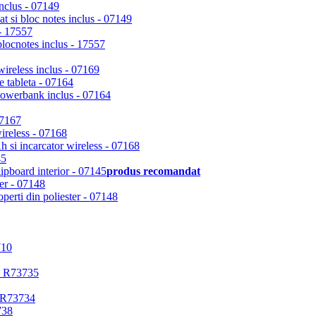
inclus - 07149
 - 17557
 tableta - 07164
ireless - 07168
45
produs recomandat
ter - 07148
738