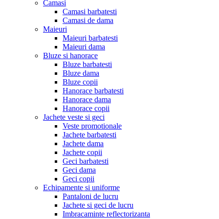
Camasi
Camasi barbatesti
Camasi de dama
Maieuri
Maieuri barbatesti
Maieuri dama
Bluze si hanorace
Bluze barbatesti
Bluze dama
Bluze copii
Hanorace barbatesti
Hanorace dama
Hanorace copii
Jachete veste si geci
Veste promotionale
Jachete barbatesti
Jachete dama
Jachete copii
Geci barbatesti
Geci dama
Geci copii
Echipamente si uniforme
Pantaloni de lucru
Jachete si geci de lucru
Imbracaminte reflectorizanta