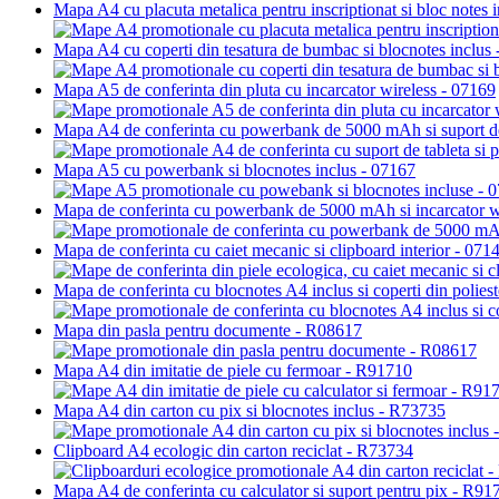
Mapa A4 cu placuta metalica pentru inscriptionat si bloc notes 
Mapa A4 cu coperti din tesatura de bumbac si blocnotes inclus
Mapa A5 de conferinta din pluta cu incarcator wireless - 07169
Mapa A4 de conferinta cu powerbank de 5000 mAh si suport de
Mapa A5 cu powerbank si blocnotes inclus - 07167
Mapa de conferinta cu powerbank de 5000 mAh si incarcator w
Mapa de conferinta cu caiet mecanic si clipboard interior - 071
Mapa de conferinta cu blocnotes A4 inclus si coperti din polies
Mapa din pasla pentru documente - R08617
Mapa A4 din imitatie de piele cu fermoar - R91710
Mapa A4 din carton cu pix si blocnotes inclus - R73735
Clipboard A4 ecologic din carton reciclat - R73734
Mapa A4 de conferinta cu calculator si suport pentru pix - R91