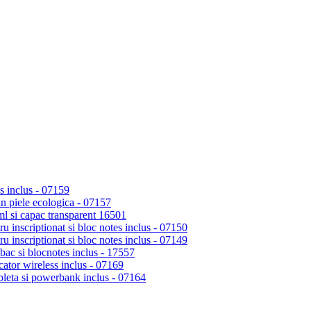
s inclus - 07159
n piele ecologica - 07157
ml si capac transparent 16501
 inscriptionat si bloc notes inclus - 07150
 inscriptionat si bloc notes inclus - 07149
ac si blocnotes inclus - 17557
ator wireless inclus - 07169
bleta si powerbank inclus - 07164