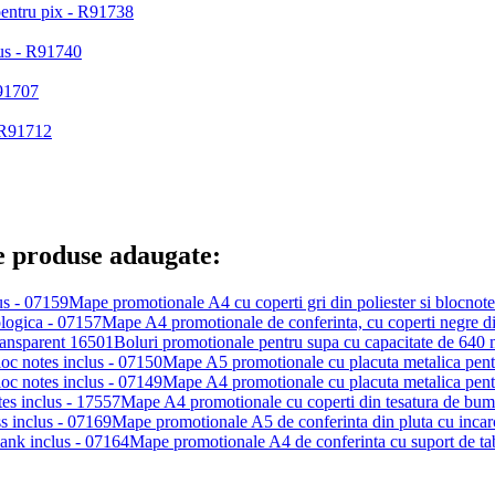
e produse adaugate:
Mape promotionale A4 cu coperti gri din poliester si blocnote
Mape A4 promotionale de conferinta, cu coperti negre di
Boluri promotionale pentru supa cu capacitate de 640 
Mape A5 promotionale cu placuta metalica pentru
Mape A4 promotionale cu placuta metalica pentru
Mape A4 promotionale cu coperti din tesatura de bumb
Mape promotionale A5 de conferinta din pluta cu incarc
Mape promotionale A4 de conferinta cu suport de ta