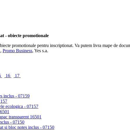
at - obiecte promotionale
ecte promotionale pentru inscriptionat. Va putem livra mape de document
a
,
Promo Business
, Yes s.a.
5
16
17
7157
 16501
inclus - 07150