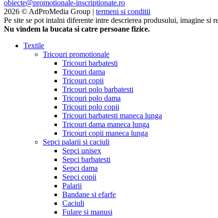
obiecte@promotionale-inscriptionate.ro
2026 © AdProMedia Group |
termeni si conditii
Pe site se pot intalni diferente intre descrierea produsului, imagine si 
Nu vindem la bucata si catre persoane fizice.
Textile
Tricouri promotionale
Tricouri barbatesti
Tricouri dama
Tricouri copii
Tricouri polo barbatesti
Tricouri polo dama
Tricouri polo copii
Tricouri barbatesti maneca lunga
Tricouri dama maneca lunga
Tricouri copii maneca lunga
Sepci palarii si caciuli
Sepci unisex
Sepci barbatesti
Sepci dama
Sepci copii
Palarii
Bandane si efarfe
Caciuli
Fulare si manusi