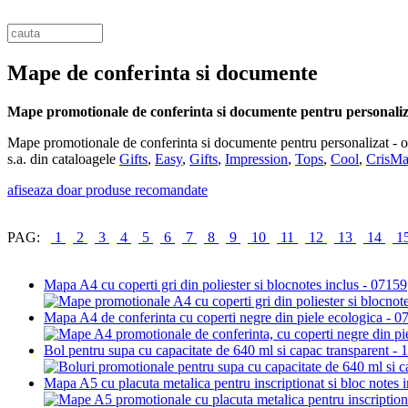
Mape de conferinta si documente
Mape promotionale de conferinta si documente pentru personaliz
Mape promotionale de conferinta si documente pentru personalizat - obi
s.a. din cataloagele
Gifts
,
Easy
,
Gifts
,
Impression
,
Tops
,
Cool
,
CrisM
afiseaza doar produse recomandate
PAG:
1
2
3
4
5
6
7
8
9
10
11
12
13
14
1
Mapa A4 cu coperti gri din poliester si blocnotes inclus - 07159
Mapa A4 de conferinta cu coperti negre din piele ecologica - 0
Bol pentru supa cu capacitate de 640 ml si capac transparent -
Mapa A5 cu placuta metalica pentru inscriptionat si bloc notes 