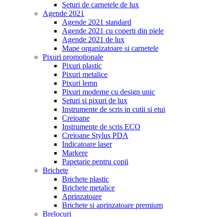
Seturi de carnetele de lux
Agende 2021
Agende 2021 standard
Agende 2021 cu coperti din piele
Agende 2021 de lux
Mape organizatoare si carnetele
Pixuri promotionale
Pixuri plastic
Pixuri metalice
Pixuri lemn
Pixuri moderne cu design unic
Seturi si pixuri de lux
Instrumente de scris in cutii si etui
Creioane
Instrumente de scris ECO
Creioane Stylus PDA
Indicatoare laser
Markere
Papetarie pentru copii
Brichete
Brichete plastic
Brichete metalice
Aprinzatoare
Brichete si aprinzatoare premium
Brelocuri