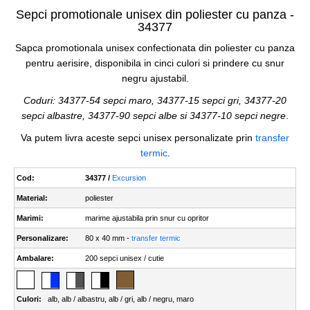
Sepci promotionale unisex din poliester cu panza -
34377
Sapca promotionala unisex confectionata din poliester cu panza
pentru aerisire, disponibila in cinci culori si prindere cu snur
negru ajustabil.
Coduri: 34377-54 sepci maro, 34377-15 sepci gri, 34377-20
sepci albastre, 34377-90 sepci albe si 34377-10 sepci negre
.
Va putem livra aceste sepci unisex personalizate prin
transfer
termic
.
Cod:
34377 /
Excursion
Material:
poliester
Marimi:
marime ajustabila prin snur cu opritor
Personalizare:
80 x 40 mm -
transfer termic
Ambalare:
200 sepci unisex / cutie
Culori:
alb
,
alb / albastru
,
alb / gri
,
alb / negru
,
maro