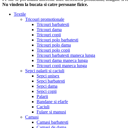
Nu vindem la bucata si catre persoane fizice.
Textile
Tricouri promotionale
Tricouri barbatesti
Tricouri dama
Tricouri copii
Tricouri polo barbatesti
Tricouri polo dama
Tricouri polo copii
Tricouri barbatesti maneca lunga
Tricouri dama maneca lunga
Tricouri copii maneca lunga
Sepci palarii si caciuli
Sepci unisex
Sepci barbatesti
Sepci dama
Sepci copii
Palarii
Bandane si efarfe
Caciuli
Fulare si manusi
Camasi
Camasi barbatesti
Camasi de dama