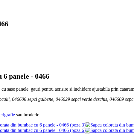
466
 6 panele -
0466
u sase panele, gauri pentru aerisire si inchidere ajustabila prin catara
ocalii, 046608 sepci galbene, 046629 sepci verde deschis, 046609 sepci
erigrafie
sau broderie.