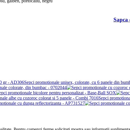
osu
,
galben
,
portocaliu
,
negru
Sapca c
Sepci promotionale unisex, colorate, cu 6 panele din bu
nale colorate, din bumbac - 0702044
epci promotionale bicolore pentru personalizat - Base-Ball SOX
Sepci promotiona
motionale cu dunga reflectorizanta - AP731527
realitate. Pentru comenzi ferme solicitati mostra sau informatii suplimenta