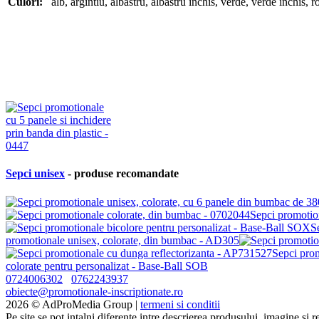
Culori:
alb
,
argintiu
,
albastru
,
albastru inchis
,
verde
,
verde inchis
,
r
Sepci unisex
- produse recomandate
Sepci promotio
S
promotionale unisex, colorate, din bumbac - AD305
Sepci pro
colorate pentru personalizat - Base-Ball SOB
0724006302
0762243937
obiecte@promotionale-inscriptionate.ro
2026 © AdProMedia Group |
termeni si conditii
Pe site se pot intalni diferente intre descrierea produsului, imagine si 