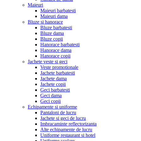
Maieuri
Maieuri barbatesti
Maieuri dama
Bluze si hanorace
Bluze barbatesti
Bluze dama
Bluze copii
Hanorace barbatesti
Hanorace dama
Hanorace copii
Jachete veste si geci
Veste promotionale
Jachete barbatesti
Jachete dama
Jachete copii
Geci barbatesti
Geci dama
Geci copii
Echipamente si uniforme
Pantaloni de lucru
Jachete si geci de lucru
Imbracaminte reflectorizanta
Alte echipamente de lucru
Uniforme restaurant si hotel
Uniforme scolare