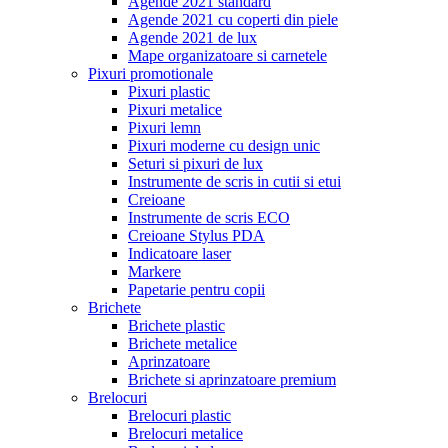
Agende 2021 standard
Agende 2021 cu coperti din piele
Agende 2021 de lux
Mape organizatoare si carnetele
Pixuri promotionale
Pixuri plastic
Pixuri metalice
Pixuri lemn
Pixuri moderne cu design unic
Seturi si pixuri de lux
Instrumente de scris in cutii si etui
Creioane
Instrumente de scris ECO
Creioane Stylus PDA
Indicatoare laser
Markere
Papetarie pentru copii
Brichete
Brichete plastic
Brichete metalice
Aprinzatoare
Brichete si aprinzatoare premium
Brelocuri
Brelocuri plastic
Brelocuri metalice