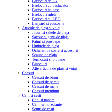
Brelocuri de lux
Brelocuri cu desfacator
Brelocuri haioase
Brelocuri ruleta
Brelocuri cu LED
Lanyard si ecusoane
Articole de plaja si voiaj
Jocuri si saltele de plaja
Sacose si genti de plaja
Paturi si prosoape
Umbrele de plaja
Ochelari de soare si accesorii
Scaune de plaja
Termosuri si bidoane
Binocluri
Alte articole de plaja si voiaj
Ceasuri
Ceasuri de birou
Ceasuri de perete
Ceasuri de mana
Ceasuri premium
Cani si cesti
Cani si pahare
Cani termoizolante
Seturi de cesti