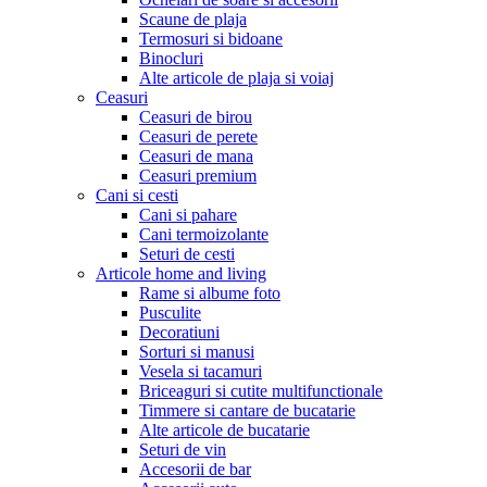
Scaune de plaja
Termosuri si bidoane
Binocluri
Alte articole de plaja si voiaj
Ceasuri
Ceasuri de birou
Ceasuri de perete
Ceasuri de mana
Ceasuri premium
Cani si cesti
Cani si pahare
Cani termoizolante
Seturi de cesti
Articole home and living
Rame si albume foto
Pusculite
Decoratiuni
Sorturi si manusi
Vesela si tacamuri
Briceaguri si cutite multifunctionale
Timmere si cantare de bucatarie
Alte articole de bucatarie
Seturi de vin
Accesorii de bar