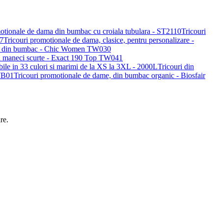
Tricouri
Tricouri promotionale de dama, clasice, pentru personalizare -
me, din bumbac - Chic Women TW030
si maneci scurte - Exact 190 Top TW041
Tricouri din
Tricouri promotionale de dame, din bumbac organic - Biosfair
re.