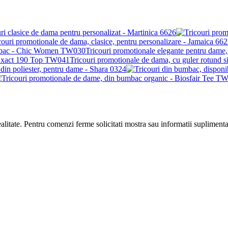
ri clasice de dama pentru personalizat - Martinica 6626
Tricouri promotionale elegante pentru da
Tricouri promotionale de dama, cu guler rotund 
 din poliester, pentru dame - Shara 0324
realitate. Pentru comenzi ferme solicitati mostra sau informatii suplimenta