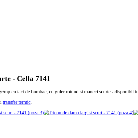
rte -
Cella 7141
/mp cu tact de bumbac, cu guler rotund si maneci scurte - disponibil in
u
transfer termic
.