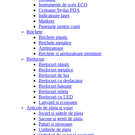
Instrumente de scris ECO
Creioane Stylus PDA
Indicatoare laser
Markere
Papetarie pentru copii
Brichete
Brichete plastic
Brichete metalice
Aprinzatoare
Brichete si aprinzatoare premium
Brelocuri
Brelocuri plastic
Brelocuri metalice
Brelocuri de lux
Brelocuri cu desfacator
Brelocuri haioase
Brelocuri ruleta
Brelocuri cu LED
Lanyard si ecusoane
Articole de plaja si voiaj
Jocuri si saltele de plaja
Sacose si genti de plaja
Paturi si prosoape
Umbrele de plaja
Ochelari de soare si accesorii