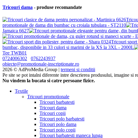
Tricouri dama
- produse recomandate
Tricou
promotionale de dama din bumbac cu croiala tubulara - ST2110
Jamaica 6627
Tricouri sport
bumbac, disponibile in 33 culori si marimi de la XS la 3XL - 2000L
Tee TWB01
0724006302
0762243937
obiecte@promotionale-inscriptionate.ro
2026 © AdProMedia Group |
termeni si conditii
Pe site se pot intalni diferente intre descrierea produsului, imagine si 
Nu vindem la bucata si catre persoane fizice.
Textile
Tricouri promotionale
Tricouri barbatesti
Tricouri dama
Tricouri copii
Tricouri polo barbatesti
Tricouri polo dama
Tricouri polo copii
Tricouri barbatesti maneca lunga