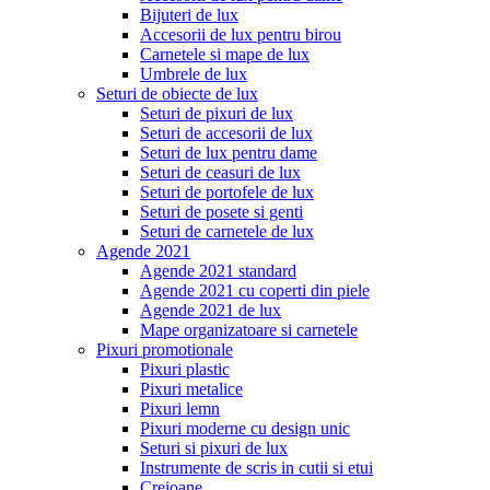
Bijuteri de lux
Accesorii de lux pentru birou
Carnetele si mape de lux
Umbrele de lux
Seturi de obiecte de lux
Seturi de pixuri de lux
Seturi de accesorii de lux
Seturi de lux pentru dame
Seturi de ceasuri de lux
Seturi de portofele de lux
Seturi de posete si genti
Seturi de carnetele de lux
Agende 2021
Agende 2021 standard
Agende 2021 cu coperti din piele
Agende 2021 de lux
Mape organizatoare si carnetele
Pixuri promotionale
Pixuri plastic
Pixuri metalice
Pixuri lemn
Pixuri moderne cu design unic
Seturi si pixuri de lux
Instrumente de scris in cutii si etui
Creioane