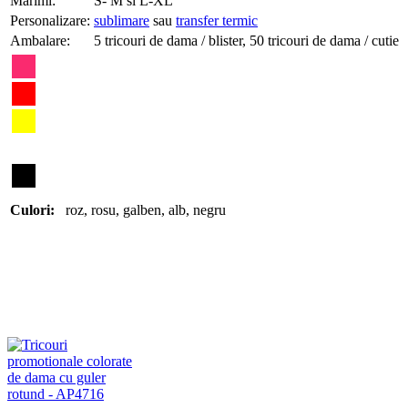
Marimi:
S- M si L-XL
Personalizare:
sublimare
sau
transfer termic
Ambalare:
5 tricouri de dama / blister, 50 tricouri de dama / cutie
Culori:
roz
,
rosu
,
galben
,
alb
,
negru