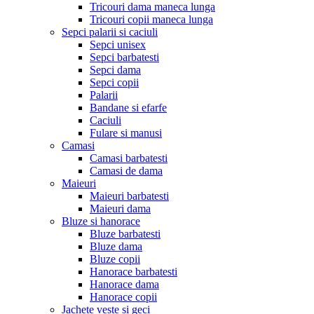
Tricouri dama maneca lunga
Tricouri copii maneca lunga
Sepci palarii si caciuli
Sepci unisex
Sepci barbatesti
Sepci dama
Sepci copii
Palarii
Bandane si efarfe
Caciuli
Fulare si manusi
Camasi
Camasi barbatesti
Camasi de dama
Maieuri
Maieuri barbatesti
Maieuri dama
Bluze si hanorace
Bluze barbatesti
Bluze dama
Bluze copii
Hanorace barbatesti
Hanorace dama
Hanorace copii
Jachete veste si geci