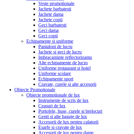
Veste promotionale
Jachete barbatesti
Jachete dama
Jachete copii
Geci barbatesti
Geci dama
Geci copii
Echipamente si uniforme
Pantaloni de lucru
Jachete si geci de lucru
Imbracaminte reflectorizanta
Alte echipamente de lucru
Uniforme restaurant si hotel
Uniforme scolare
Echipamente sport
Cravate, curele si alte accesorii
Obiecte Promotionale
Obiecte promotionale de lux
Instrumente de scris de lux
Ceasuri de lux
Portofele, huse, curele si brelocuri
Genti si alte bagaje de lux
Accesorii de lux pentru calatorii
Esarfe si cravate de lux
Accesorii de lux pentru dame