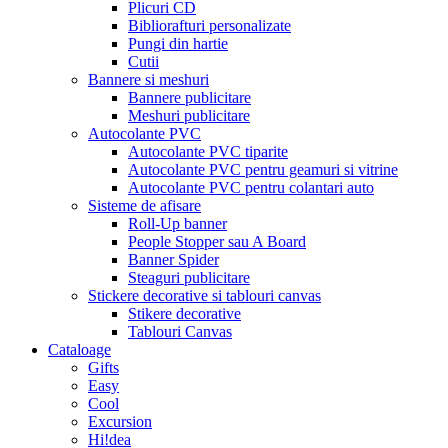
Plicuri CD
Bibliorafturi personalizate
Pungi din hartie
Cutii
Bannere si meshuri
Bannere publicitare
Meshuri publicitare
Autocolante PVC
Autocolante PVC tiparite
Autocolante PVC pentru geamuri si vitrine
Autocolante PVC pentru colantari auto
Sisteme de afisare
Roll-Up banner
People Stopper sau A Board
Banner Spider
Steaguri publicitare
Stickere decorative si tablouri canvas
Stikere decorative
Tablouri Canvas
Cataloage
Gifts
Easy
Cool
Excursion
Hi!dea