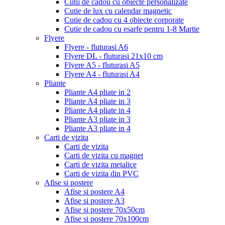
Cutii de cadou cu obiecte personalizate
Cutie de lux cu calendar magnetic
Cutie de cadou cu 4 obiecte corporate
Cutie de cadou cu esarfe pentru 1-8 Martie
Flyere
Flyere - fluturasi A6
Flyere DL - fluturasi 21x10 cm
Flyere A5 - fluturasi A5
Flyere A4 - fluturasi A4
Pliante
Pliante A4 pliate in 2
Pliante A4 pliate in 3
Pliante A4 pliate in 4
Pliante A3 pliate in 3
Pliante A3 pliate in 4
Carti de vizita
Carti de vizita
Carti de vizita cu magnet
Carti de vizita metalice
Carti de vizita din PVC
Afise si postere
Afise si postere A4
Afise si postere A3
Afise si postere 70x50cm
Afise si postere 70x100cm