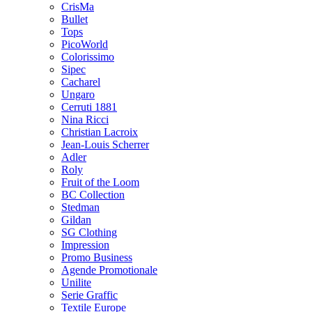
CrisMa
Bullet
Tops
PicoWorld
Colorissimo
Sipec
Cacharel
Ungaro
Cerruti 1881
Nina Ricci
Christian Lacroix
Jean-Louis Scherrer
Adler
Roly
Fruit of the Loom
BC Collection
Stedman
Gildan
SG Clothing
Impression
Promo Business
Agende Promotionale
Unilite
Serie Graffic
Textile Europe