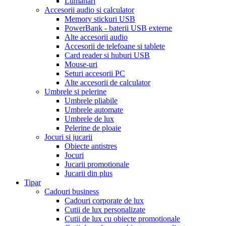
Lumanari
Accesorii audio si calculator
Memory stickuri USB
PowerBank - baterii USB externe
Alte accesorii audio
Accesorii de telefoane si tablete
Card reader si huburi USB
Mouse-uri
Seturi accesorii PC
Alte accesorii de calculator
Umbrele si pelerine
Umbrele pliabile
Umbrele automate
Umbrele de lux
Pelerine de ploaie
Jocuri si jucarii
Obiecte antistres
Jocuri
Jucarii promotionale
Jucarii din plus
Tipar
Cadouri business
Cadouri corporate de lux
Cutii de lux personalizate
Cutii de lux cu obiecte promotionale