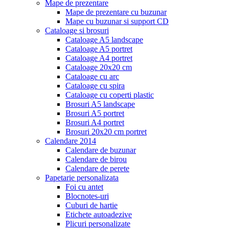
Mape de prezentare
Mape de prezentare cu buzunar
Mape cu buzunar si support CD
Cataloage si brosuri
Cataloage A5 landscape
Cataloage A5 portret
Cataloage A4 portret
Cataloage 20x20 cm
Cataloage cu arc
Cataloage cu spira
Cataloage cu coperti plastic
Brosuri A5 landscape
Brosuri A5 portret
Brosuri A4 portret
Brosuri 20x20 cm portret
Calendare 2014
Calendare de buzunar
Calendare de birou
Calendare de perete
Papetarie personalizata
Foi cu antet
Blocnotes-uri
Cuburi de hartie
Etichete autoadezive
Plicuri personalizate