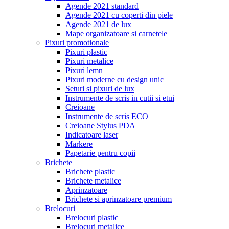
Agende 2021 standard
Agende 2021 cu coperti din piele
Agende 2021 de lux
Mape organizatoare si carnetele
Pixuri promotionale
Pixuri plastic
Pixuri metalice
Pixuri lemn
Pixuri moderne cu design unic
Seturi si pixuri de lux
Instrumente de scris in cutii si etui
Creioane
Instrumente de scris ECO
Creioane Stylus PDA
Indicatoare laser
Markere
Papetarie pentru copii
Brichete
Brichete plastic
Brichete metalice
Aprinzatoare
Brichete si aprinzatoare premium
Brelocuri
Brelocuri plastic
Brelocuri metalice