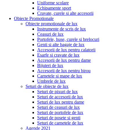
Uniforme scolare
Echipamente sport
Cravate, curele si alte accesorii
Obiecte Promotionale
Obiecte promotionale de lux
Instrumente de scris de lux
Ceasuri de lux
Portofele, huse, curele si brelocuri
Genti si alte bagaje de lux
Accesorii de lux pentru calatorii
Esarfe si cravate de lux
Accesorii de lux pentru dame
Bijuteri de lux
Accesorii de lux pentru birou
Carnetele si mape de lux
Umbrele de lux
Seturi de obiecte de lux
Seturi de pixuri de lux
Seturi de accesorii de lux
Seturi de lux pentru dame
Seturi de ceasuri de lux
Seturi de portofele de lux
Seturi de posete si genti
Seturi de carnetele de lux
Agende 2021