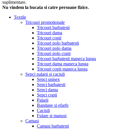
suplimentare.
Nu vindem la bucata si catre persoane fizice.
Textile
Tricouri promotionale
Tricouri barbatesti
Tricouri dama
Tricouri copii
Tricouri polo barbatesti
Tricouri polo dama
Tricouri polo copii
Tricouri barbatesti maneca lunga
Tricouri dama maneca lunga
Tricouri copii maneca lunga
Sepci palarii si caciuli
Sepci unisex
Sepci barbatesti
Sepci dama
Sepci copii
Palarii
Bandane si efarfe
Caciuli
Fulare si manusi
Camasi
Camasi barbatesti