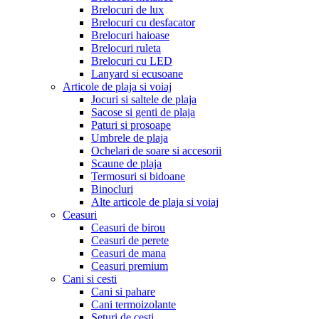
Brelocuri de lux
Brelocuri cu desfacator
Brelocuri haioase
Brelocuri ruleta
Brelocuri cu LED
Lanyard si ecusoane
Articole de plaja si voiaj
Jocuri si saltele de plaja
Sacose si genti de plaja
Paturi si prosoape
Umbrele de plaja
Ochelari de soare si accesorii
Scaune de plaja
Termosuri si bidoane
Binocluri
Alte articole de plaja si voiaj
Ceasuri
Ceasuri de birou
Ceasuri de perete
Ceasuri de mana
Ceasuri premium
Cani si cesti
Cani si pahare
Cani termoizolante
Seturi de cesti