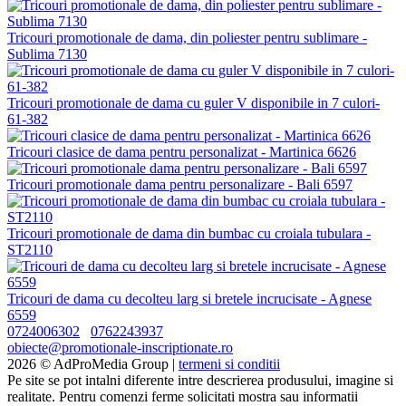
Tricouri promotionale de dama, din poliester pentru sublimare -
Sublima 7130
Tricouri promotionale de dama cu guler V disponibile in 7 culori-
61-382
Tricouri clasice de dama pentru personalizat - Martinica 6626
Tricouri promotionale dama pentru personalizare - Bali 6597
Tricouri promotionale de dama din bumbac cu croiala tubulara -
ST2110
Tricouri de dama cu decolteu larg si bretele incrucisate - Agnese
6559
0724006302
0762243937
obiecte@promotionale-inscriptionate.ro
2026 © AdProMedia Group |
termeni si conditii
Pe site se pot intalni diferente intre descrierea produsului, imagine si
realitate. Pentru comenzi ferme solicitati mostra sau informatii