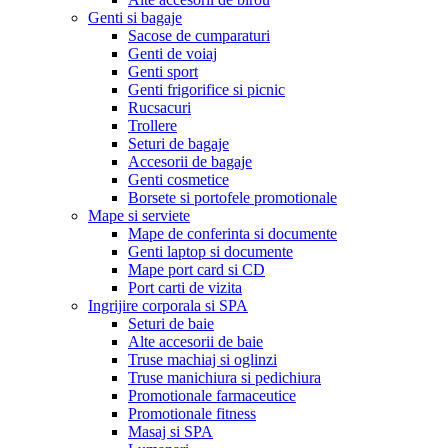
Genti si bagaje
Sacose de cumparaturi
Genti de voiaj
Genti sport
Genti frigorifice si picnic
Rucsacuri
Trollere
Seturi de bagaje
Accesorii de bagaje
Genti cosmetice
Borsete si portofele promotionale
Mape si serviete
Mape de conferinta si documente
Genti laptop si documente
Mape port card si CD
Port carti de vizita
Ingrijire corporala si SPA
Seturi de baie
Alte accesorii de baie
Truse machiaj si oglinzi
Truse manichiura si pedichiura
Promotionale farmaceutice
Promotionale fitness
Masaj si SPA