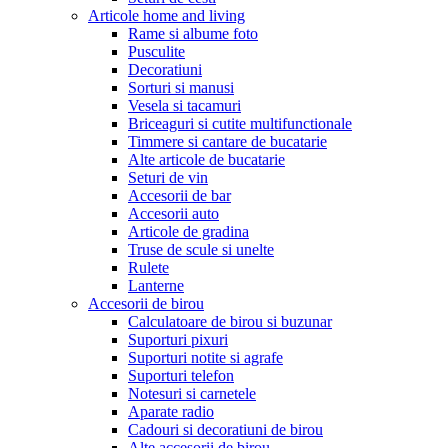
Articole home and living
Rame si albume foto
Pusculite
Decoratiuni
Sorturi si manusi
Vesela si tacamuri
Briceaguri si cutite multifunctionale
Timmere si cantare de bucatarie
Alte articole de bucatarie
Seturi de vin
Accesorii de bar
Accesorii auto
Articole de gradina
Truse de scule si unelte
Rulete
Lanterne
Accesorii de birou
Calculatoare de birou si buzunar
Suporturi pixuri
Suporturi notite si agrafe
Suporturi telefon
Notesuri si carnetele
Aparate radio
Cadouri si decoratiuni de birou
Alte accesorii de birou