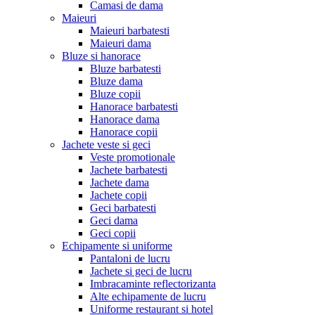
Camasi de dama
Maieuri
Maieuri barbatesti
Maieuri dama
Bluze si hanorace
Bluze barbatesti
Bluze dama
Bluze copii
Hanorace barbatesti
Hanorace dama
Hanorace copii
Jachete veste si geci
Veste promotionale
Jachete barbatesti
Jachete dama
Jachete copii
Geci barbatesti
Geci dama
Geci copii
Echipamente si uniforme
Pantaloni de lucru
Jachete si geci de lucru
Imbracaminte reflectorizanta
Alte echipamente de lucru
Uniforme restaurant si hotel