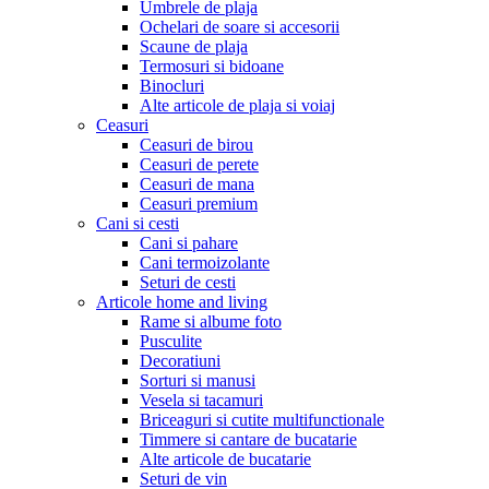
Umbrele de plaja
Ochelari de soare si accesorii
Scaune de plaja
Termosuri si bidoane
Binocluri
Alte articole de plaja si voiaj
Ceasuri
Ceasuri de birou
Ceasuri de perete
Ceasuri de mana
Ceasuri premium
Cani si cesti
Cani si pahare
Cani termoizolante
Seturi de cesti
Articole home and living
Rame si albume foto
Pusculite
Decoratiuni
Sorturi si manusi
Vesela si tacamuri
Briceaguri si cutite multifunctionale
Timmere si cantare de bucatarie
Alte articole de bucatarie
Seturi de vin