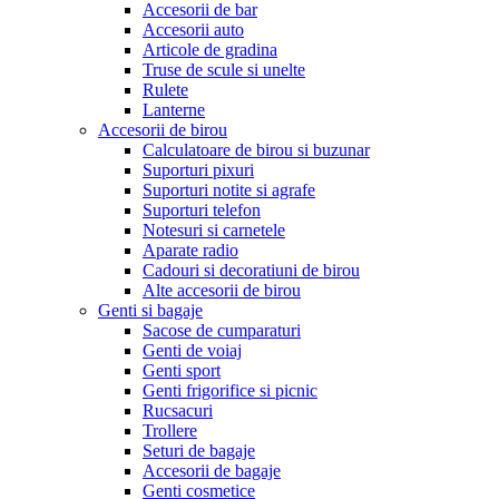
Accesorii de bar
Accesorii auto
Articole de gradina
Truse de scule si unelte
Rulete
Lanterne
Accesorii de birou
Calculatoare de birou si buzunar
Suporturi pixuri
Suporturi notite si agrafe
Suporturi telefon
Notesuri si carnetele
Aparate radio
Cadouri si decoratiuni de birou
Alte accesorii de birou
Genti si bagaje
Sacose de cumparaturi
Genti de voiaj
Genti sport
Genti frigorifice si picnic
Rucsacuri
Trollere
Seturi de bagaje
Accesorii de bagaje
Genti cosmetice