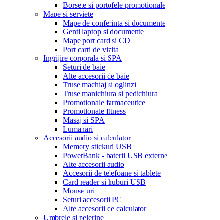
Borsete si portofele promotionale
Mape si serviete
Mape de conferinta si documente
Genti laptop si documente
Mape port card si CD
Port carti de vizita
Ingrijire corporala si SPA
Seturi de baie
Alte accesorii de baie
Truse machiaj si oglinzi
Truse manichiura si pedichiura
Promotionale farmaceutice
Promotionale fitness
Masaj si SPA
Lumanari
Accesorii audio si calculator
Memory stickuri USB
PowerBank - baterii USB externe
Alte accesorii audio
Accesorii de telefoane si tablete
Card reader si huburi USB
Mouse-uri
Seturi accesorii PC
Alte accesorii de calculator
Umbrele si pelerine