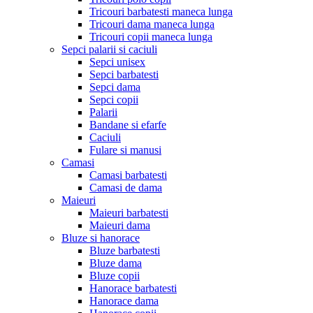
Tricouri barbatesti maneca lunga
Tricouri dama maneca lunga
Tricouri copii maneca lunga
Sepci palarii si caciuli
Sepci unisex
Sepci barbatesti
Sepci dama
Sepci copii
Palarii
Bandane si efarfe
Caciuli
Fulare si manusi
Camasi
Camasi barbatesti
Camasi de dama
Maieuri
Maieuri barbatesti
Maieuri dama
Bluze si hanorace
Bluze barbatesti
Bluze dama
Bluze copii
Hanorace barbatesti
Hanorace dama