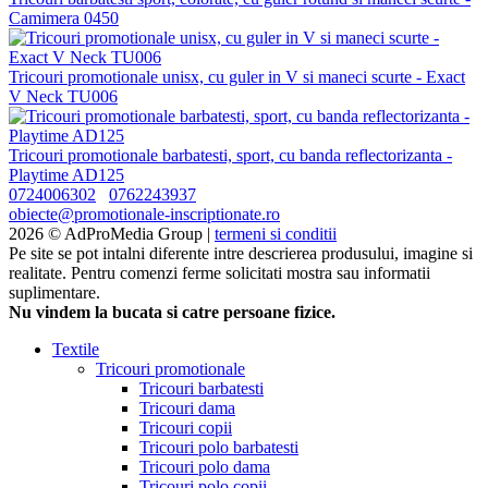
Camimera 0450
Tricouri promotionale unisx, cu guler in V si maneci scurte - Exact
V Neck TU006
Tricouri promotionale barbatesti, sport, cu banda reflectorizanta -
Playtime AD125
0724006302
0762243937
obiecte@promotionale-inscriptionate.ro
2026 © AdProMedia Group |
termeni si conditii
Pe site se pot intalni diferente intre descrierea produsului, imagine si
realitate. Pentru comenzi ferme solicitati mostra sau informatii
suplimentare.
Nu vindem la bucata si catre persoane fizice.
Textile
Tricouri promotionale
Tricouri barbatesti
Tricouri dama
Tricouri copii
Tricouri polo barbatesti
Tricouri polo dama
Tricouri polo copii