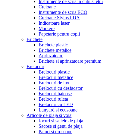
Instrumente de scris in cutii si etui
Creioane
Instrumente de scris ECO
Creioane Stylus PDA
Indicatoare laser
Markere
Papetarie pentru copii
Brichete
Brichete plastic
Brichete metalice
Aprinzatoare
Brichete si aprinzatoare premium
Brelocuri
Brelocuri plastic
Brelocuri metalice
Brelocuri de lux
Brelocuri cu desfacator
Brelocuri haioase
Brelocuri ruleta
Brelocuri cu LED
Lanyard si ecusoane
Articole de plaja si voiaj
Jocuri si saltele de plaja
Sacose si genti de plaja
Paturi si prosoape