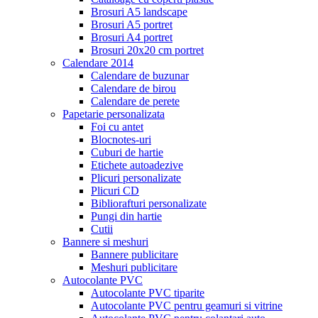
Brosuri A5 landscape
Brosuri A5 portret
Brosuri A4 portret
Brosuri 20x20 cm portret
Calendare 2014
Calendare de buzunar
Calendare de birou
Calendare de perete
Papetarie personalizata
Foi cu antet
Blocnotes-uri
Cuburi de hartie
Etichete autoadezive
Plicuri personalizate
Plicuri CD
Bibliorafturi personalizate
Pungi din hartie
Cutii
Bannere si meshuri
Bannere publicitare
Meshuri publicitare
Autocolante PVC
Autocolante PVC tiparite
Autocolante PVC pentru geamuri si vitrine