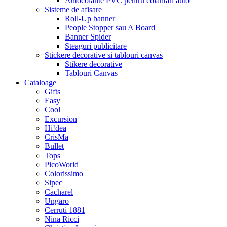
Autocolante PVC pentru colantari auto
Sisteme de afisare
Roll-Up banner
People Stopper sau A Board
Banner Spider
Steaguri publicitare
Stickere decorative si tablouri canvas
Stikere decorative
Tablouri Canvas
Cataloage
Gifts
Easy
Cool
Excursion
Hi!dea
CrisMa
Bullet
Tops
PicoWorld
Colorissimo
Sipec
Cacharel
Ungaro
Cerruti 1881
Nina Ricci