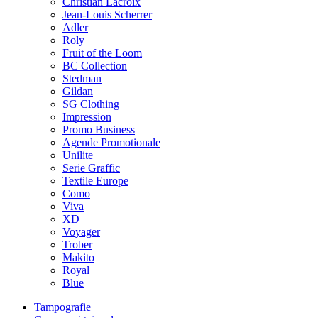
Christian Lacroix
Jean-Louis Scherrer
Adler
Roly
Fruit of the Loom
BC Collection
Stedman
Gildan
SG Clothing
Impression
Promo Business
Agende Promotionale
Unilite
Serie Graffic
Textile Europe
Como
Viva
XD
Voyager
Trober
Makito
Royal
Blue
Tampografie