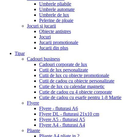
Umbrele pliabile
Umbrele automate
Umbrele de lux
Pelerine de ploaie
Jocuri si jucarii
Obiecte antistres
Jocuri
Jucarii promotionale
Jucarii din plus
Tipar
Cadouri business
Cadouri corporate de lux
Cutii de lux personalizate
Cutii de lux cu obiecte promotionale
Cutii de cadou cu obiecte personalizate
Cutie de lux cu calendar magnetic
Cutie de cadou cu 4 obiecte corporate
Cutie de cadou cu esarfe pentru 1-8 Martie
Flyere
Flyere - fluturasi A6
Flyere DL - fluturasi 21x10 cm
Flyere A5 - fluturasi A5
Flyere A4 - fluturasi A4
Pliante
Pliante A4 pliate in 2