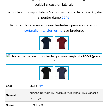
reglabil si cusaturi laterale.
Tricourile sunt disponibile in 5 culori si marimi de la S la XL, dar
si pentru dame
6645
.
Va putem livra aceste tricouri barbatesti personalizate prin
serigrafie
,
transfer termic
sau broderie.
Cod:
6558 /
Roly
bumbac 100% de 150 gr/mp (85% bumbac / 15% vascoza
Material:
pentru gri)
Marimi:
S, M, L si XL