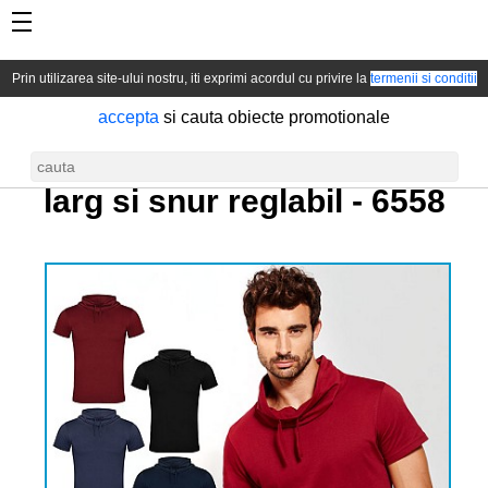
Prin utilizarea site-ului nostru, iti exprimi acordul cu privire la
termenii si conditii
accepta
si cauta obiecte promotionale
Tricou barbatesc cu guler
larg si snur reglabil -
6558