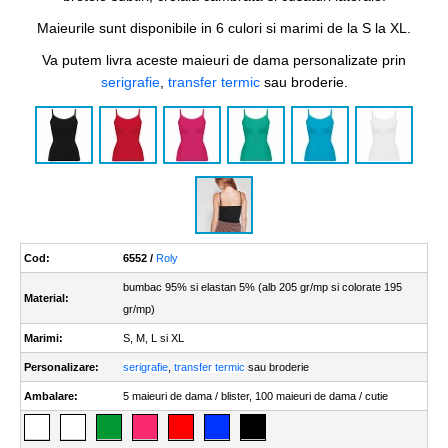
Maieurile sunt disponibile in 6 culori si marimi de la S la XL.
Va putem livra aceste maieuri de dama personalizate prin
serigrafie
,
transfer termic
sau broderie.
Cod:
6552 /
Roly
bumbac 95% si elastan 5% (alb 205 gr/mp si colorate 195
Material:
gr/mp)
Marimi:
S, M, L si XL
Personalizare:
serigrafie
,
transfer termic
sau broderie
Ambalare:
5 maieuri de dama / blister, 100 maieuri de dama / cutie