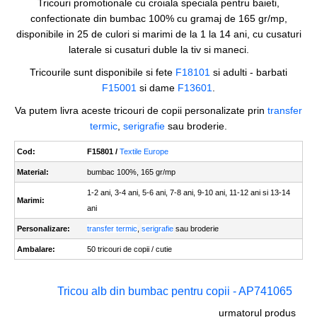
Tricouri promotionale cu croiala speciala pentru baieti,
confectionate din bumbac 100% cu gramaj de 165 gr/mp,
disponibile in 25 de culori si marimi de la 1 la 14 ani, cu cusaturi
laterale si cusaturi duble la tiv si maneci.
Tricourile sunt disponibile si fete
F18101
si adulti - barbati
F15001
si dame
F13601
.
Va putem livra aceste tricouri de copii personalizate prin
transfer
termic
,
serigrafie
sau broderie.
Cod:
F15801 /
Textile Europe
Material:
bumbac 100%, 165 gr/mp
1-2 ani, 3-4 ani, 5-6 ani, 7-8 ani, 9-10 ani, 11-12 ani si 13-14
Marimi:
ani
Personalizare:
transfer termic
,
serigrafie
sau broderie
Ambalare:
50 tricouri de copii / cutie
Tricou alb din bumbac pentru copii - AP741065
urmatorul produs