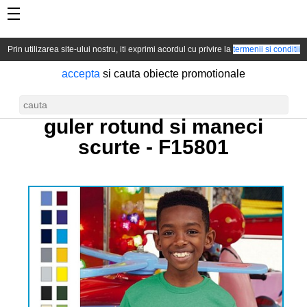
Prin utilizarea site-ului nostru, iti exprimi acordul cu privire la
termenii si conditii
accepta
si cauta obiecte promotionale
Tricou de baieti colorat cu
guler rotund si maneci
scurte -
F15801