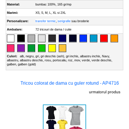
Material:
bumbac 100%, 165 gr/mp
Marimi:
XS, S, M, L, XL si 2XL
Personalizare:
transfer termic
,
serigrafie
sau broderie
Ambalare:
72 tricouri de dama / cutie
Culori:
alb
,
negru
,
gri
,
gri deschis (ash)
,
gri inchis
,
albastru inchis
,
Navy
,
albastru
,
albastru deschis
,
rosu
,
portocaliu
,
roz
,
mov
,
verde
,
verde deschis
,
galben
,
galben (gold)
Tricou colorat de dama cu guler rotund - AP4716
urmatorul produs