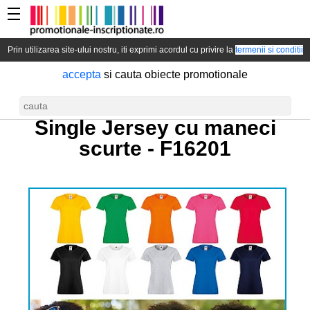
Prin utilizarea site-ului nostru, iti exprimi acordul cu privire la
termenii si conditii
accepta
si cauta obiecte promotionale
Tricou de dama din bumbac
Single Jersey cu maneci
scurte -
F16201