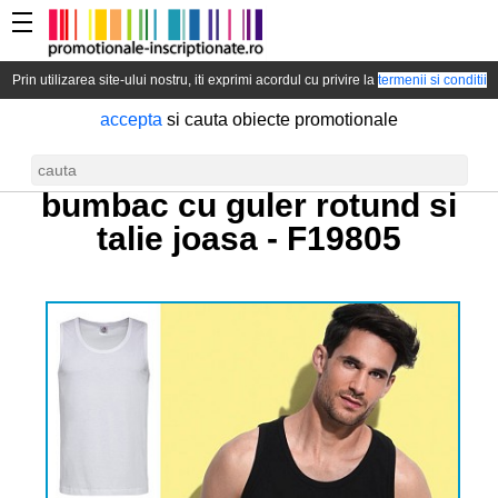
Prin utilizarea site-ului nostru, iti exprimi acordul cu privire la
termenii si conditii
accepta
si cauta obiecte promotionale
Maieu barbatesc din
bumbac cu guler rotund si
talie joasa -
F19805