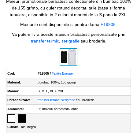
Maieuri promotionale barbatesti confectionate din bumbac 100%
de 155 gr/mp, cu guler rotund decoltat, talie joasa si forma
tubulara, disponibile in 2 culori si marimi de la S pana la 2XL.
Maieurile sunt disponibile si pentru dama
F19905
.
Va putem livra aceste maieuri brabatesti personalizate prin
transfer termic
,
serigrafie
sau broderie.
Cod:
F19805 /
Textile Europe
Material:
bumbac 100%, 155 gr/mp
Marimi:
S, M, L, XL si 2XL
Personalizare:
transfer termic
,
serigrafie
sau broderie
Ambalare:
96 maieuri barbatesti / cutie
Culori:
alb
,
negru