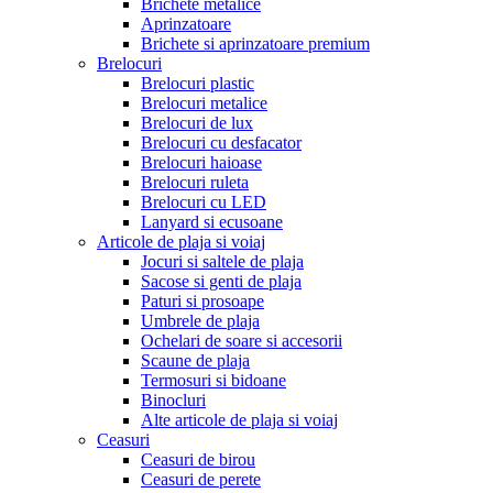
Brichete metalice
Aprinzatoare
Brichete si aprinzatoare premium
Brelocuri
Brelocuri plastic
Brelocuri metalice
Brelocuri de lux
Brelocuri cu desfacator
Brelocuri haioase
Brelocuri ruleta
Brelocuri cu LED
Lanyard si ecusoane
Articole de plaja si voiaj
Jocuri si saltele de plaja
Sacose si genti de plaja
Paturi si prosoape
Umbrele de plaja
Ochelari de soare si accesorii
Scaune de plaja
Termosuri si bidoane
Binocluri
Alte articole de plaja si voiaj
Ceasuri
Ceasuri de birou
Ceasuri de perete