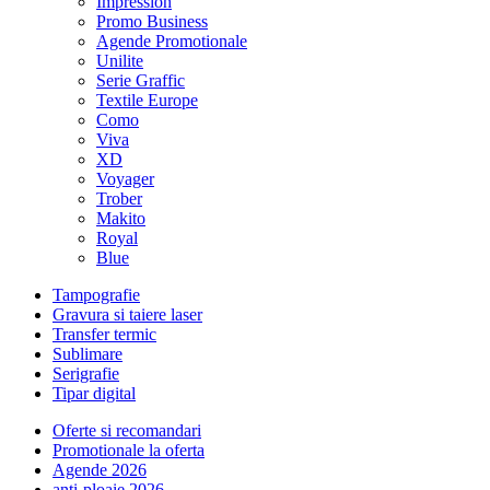
Impression
Promo Business
Agende Promotionale
Unilite
Serie Graffic
Textile Europe
Como
Viva
XD
Voyager
Trober
Makito
Royal
Blue
Tampografie
Gravura si taiere laser
Transfer termic
Sublimare
Serigrafie
Tipar digital
Oferte si recomandari
Promotionale la oferta
Agende 2026
anti-ploaie 2026