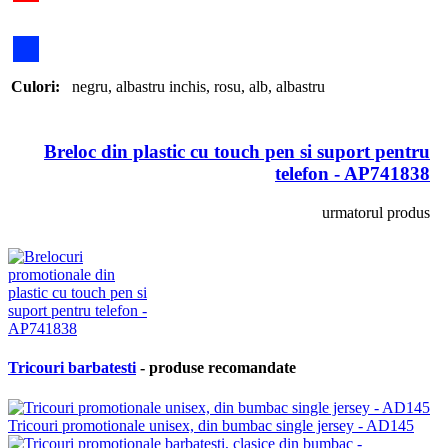
Culori:
negru
,
albastru inchis
,
rosu
,
alb
,
albastru
Breloc din plastic cu touch pen si suport pentru
telefon - AP741838
urmatorul produs
Tricouri barbatesti
- produse recomandate
Tricouri promotionale unisex, din bumbac single jersey - AD145