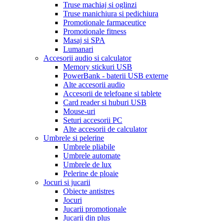
Truse machiaj si oglinzi
Truse manichiura si pedichiura
Promotionale farmaceutice
Promotionale fitness
Masaj si SPA
Lumanari
Accesorii audio si calculator
Memory stickuri USB
PowerBank - baterii USB externe
Alte accesorii audio
Accesorii de telefoane si tablete
Card reader si huburi USB
Mouse-uri
Seturi accesorii PC
Alte accesorii de calculator
Umbrele si pelerine
Umbrele pliabile
Umbrele automate
Umbrele de lux
Pelerine de ploaie
Jocuri si jucarii
Obiecte antistres
Jocuri
Jucarii promotionale
Jucarii din plus