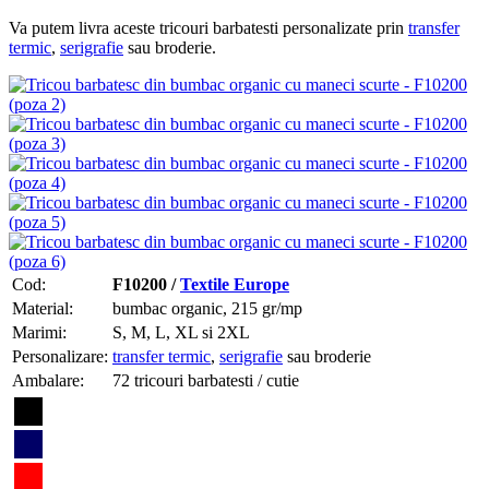
Va putem livra aceste tricouri barbatesti personalizate prin
transfer
termic
,
serigrafie
sau broderie.
Cod:
F10200 /
Textile Europe
Material:
bumbac organic, 215 gr/mp
Marimi:
S, M, L, XL si 2XL
Personalizare:
transfer termic
,
serigrafie
sau broderie
Ambalare:
72 tricouri barbatesti / cutie