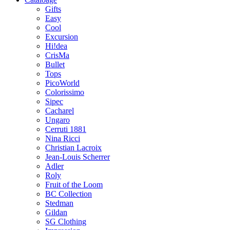
Gifts
Easy
Cool
Excursion
Hi!dea
CrisMa
Bullet
Tops
PicoWorld
Colorissimo
Sipec
Cacharel
Ungaro
Cerruti 1881
Nina Ricci
Christian Lacroix
Jean-Louis Scherrer
Adler
Roly
Fruit of the Loom
BC Collection
Stedman
Gildan
SG Clothing