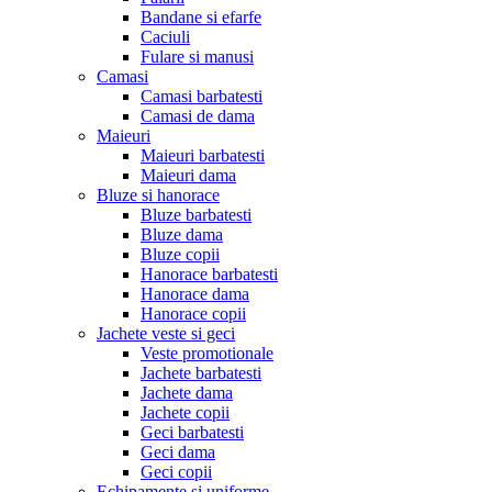
Bandane si efarfe
Caciuli
Fulare si manusi
Camasi
Camasi barbatesti
Camasi de dama
Maieuri
Maieuri barbatesti
Maieuri dama
Bluze si hanorace
Bluze barbatesti
Bluze dama
Bluze copii
Hanorace barbatesti
Hanorace dama
Hanorace copii
Jachete veste si geci
Veste promotionale
Jachete barbatesti
Jachete dama
Jachete copii
Geci barbatesti
Geci dama
Geci copii
Echipamente si uniforme