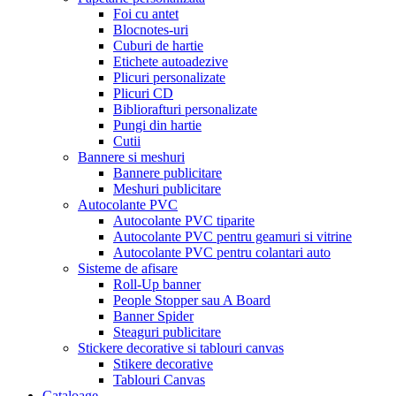
Foi cu antet
Blocnotes-uri
Cuburi de hartie
Etichete autoadezive
Plicuri personalizate
Plicuri CD
Bibliorafturi personalizate
Pungi din hartie
Cutii
Bannere si meshuri
Bannere publicitare
Meshuri publicitare
Autocolante PVC
Autocolante PVC tiparite
Autocolante PVC pentru geamuri si vitrine
Autocolante PVC pentru colantari auto
Sisteme de afisare
Roll-Up banner
People Stopper sau A Board
Banner Spider
Steaguri publicitare
Stickere decorative si tablouri canvas
Stikere decorative
Tablouri Canvas
Cataloage