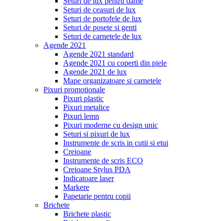
Seturi de lux pentru dame
Seturi de ceasuri de lux
Seturi de portofele de lux
Seturi de posete si genti
Seturi de carnetele de lux
Agende 2021
Agende 2021 standard
Agende 2021 cu coperti din piele
Agende 2021 de lux
Mape organizatoare si carnetele
Pixuri promotionale
Pixuri plastic
Pixuri metalice
Pixuri lemn
Pixuri moderne cu design unic
Seturi si pixuri de lux
Instrumente de scris in cutii si etui
Creioane
Instrumente de scris ECO
Creioane Stylus PDA
Indicatoare laser
Markere
Papetarie pentru copii
Brichete
Brichete plastic