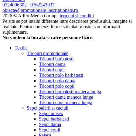
0724006302
0762243937
obiecte@promotionale-inscriptionate.ro
2026 © AdProMedia Group |
termeni si conditii
Pe site se pot intalni diferente intre descrierea produsului, imagine si
realitate. Pentru comenzi ferme solicitati mostra sau informatii
suplimentare.
Nu vindem la bucata si catre persoane fizice.
Textile
Tricouri promotionale
Tricouri barbatesti
Tricouri dama
Tricouri copii
Tricouri polo barbatesti
Tricouri polo dama
Tricouri polo copii
Tricouri barbatesti maneca lunga
Tricouri dama maneca lunga
Tricouri copii maneca lunga
Sepci palarii si caciuli
Sepci unisex
Sepci barbatesti
Sepci dama
Sepci copii
Palarii