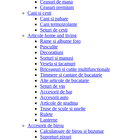
Ceasuri de mana
Ceasuri premium
Cani si cesti
Cani si pahare
Cani termoizolante
Seturi de cesti
Articole home and living
Rame si albume foto
Pusculite
Decoratiuni
Sorturi si manusi
Vesela si tacamuri
Briceaguri si cutite multifunctionale
Timmere si cantare de bucatarie
Alte articole de bucatarie
Seturi de vin
Accesorii de bar
Accesorii auto
Articole de gradina
Truse de scule si unelte
Rulete
Lanterne
Accesorii de birou
Calculatoare de birou si buzunar
Suporturi pixuri