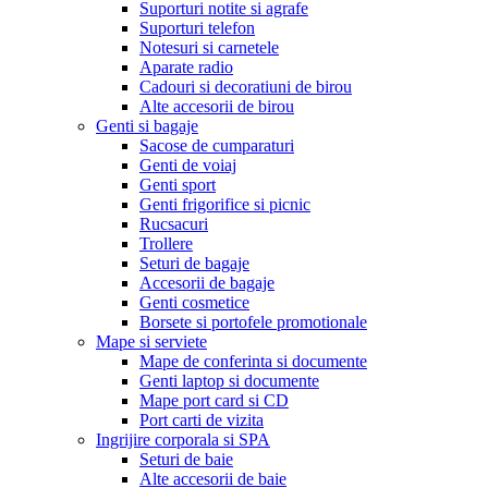
Suporturi notite si agrafe
Suporturi telefon
Notesuri si carnetele
Aparate radio
Cadouri si decoratiuni de birou
Alte accesorii de birou
Genti si bagaje
Sacose de cumparaturi
Genti de voiaj
Genti sport
Genti frigorifice si picnic
Rucsacuri
Trollere
Seturi de bagaje
Accesorii de bagaje
Genti cosmetice
Borsete si portofele promotionale
Mape si serviete
Mape de conferinta si documente
Genti laptop si documente
Mape port card si CD
Port carti de vizita
Ingrijire corporala si SPA
Seturi de baie
Alte accesorii de baie