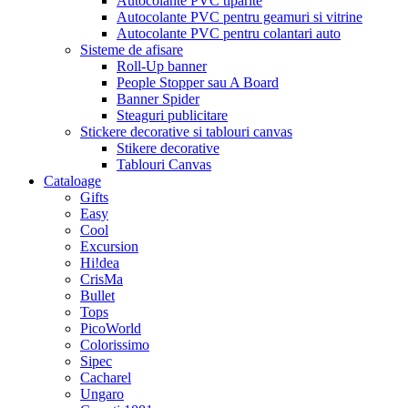
Autocolante PVC tiparite
Autocolante PVC pentru geamuri si vitrine
Autocolante PVC pentru colantari auto
Sisteme de afisare
Roll-Up banner
People Stopper sau A Board
Banner Spider
Steaguri publicitare
Stickere decorative si tablouri canvas
Stikere decorative
Tablouri Canvas
Cataloage
Gifts
Easy
Cool
Excursion
Hi!dea
CrisMa
Bullet
Tops
PicoWorld
Colorissimo
Sipec
Cacharel
Ungaro