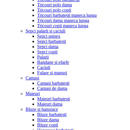
Tricouri polo dama
Tricouri polo copii
Tricouri barbatesti maneca lunga
Tricouri dama maneca lunga
Tricouri copii maneca lunga
Sepci palarii si caciuli
Sepci unisex
Sepci barbatesti
Sepci dama
Sepci copii
Palarii
Bandane si efarfe
Caciuli
Fulare si manusi
Camasi
Camasi barbatesti
Camasi de dama
Maieuri
Maieuri barbatesti
Maieuri dama
Bluze si hanorace
Bluze barbatesti
Bluze dama
Bluze copii