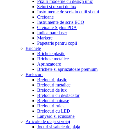
Pixuri moderne cu design unic
Seturi si pixuri de lux
Instrumente de scris in cutii si etui
Creioane
Instrumente de scris ECO
Creioane Stylus PDA
Indicatoare laser
Markere
Papetarie pentru copii
Brichete
Brichete plastic
Brichete metalice
Aprinzatoare
Brichete si aprinzatoare premium
Brelocuri
Brelocuri plastic
Brelocuri metalice
Brelocuri de lux
Brelocuri cu desfacator
Brelocuri haioase
Brelocuri ruleta
Brelocuri cu LED
Lanyard si ecusoane
Articole de plaja si voiaj
Jocuri si saltele de plaja