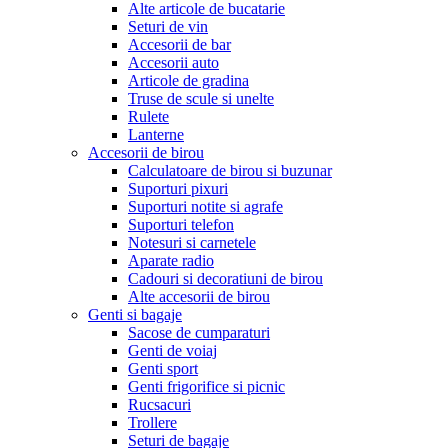
Alte articole de bucatarie
Seturi de vin
Accesorii de bar
Accesorii auto
Articole de gradina
Truse de scule si unelte
Rulete
Lanterne
Accesorii de birou
Calculatoare de birou si buzunar
Suporturi pixuri
Suporturi notite si agrafe
Suporturi telefon
Notesuri si carnetele
Aparate radio
Cadouri si decoratiuni de birou
Alte accesorii de birou
Genti si bagaje
Sacose de cumparaturi
Genti de voiaj
Genti sport
Genti frigorifice si picnic
Rucsacuri
Trollere
Seturi de bagaje