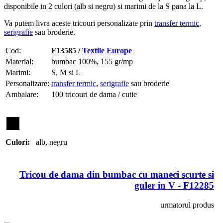
disponibile in 2 culori (alb si negru) si marimi de la S pana la L.
Va putem livra aceste tricouri personalizate prin
transfer termic
,
serigrafie
sau broderie.
Cod:
F13585 /
Textile Europe
Material:
bumbac 100%, 155 gr/mp
Marimi:
S, M si L
Personalizare:
transfer termic
,
serigrafie
sau broderie
Ambalare:
100 tricouri de dama / cutie
Culori:
alb
,
negru
Tricou de dama din bumbac cu maneci scurte si
guler in V - F12285
urmatorul produs