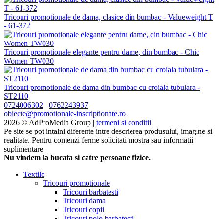
Tricouri promotionale de dama, clasice din bumbac - Valueweight T
- 61-372
Tricouri promotionale elegante pentru dame, din bumbac - Chic
Women TW030
Tricouri promotionale de dama din bumbac cu croiala tubulara -
ST2110
0724006302
0762243937
obiecte@promotionale-inscriptionate.ro
2026 © AdProMedia Group |
termeni si conditii
Pe site se pot intalni diferente intre descrierea produsului, imagine si
realitate. Pentru comenzi ferme solicitati mostra sau informatii
suplimentare.
Nu vindem la bucata si catre persoane fizice.
Textile
Tricouri promotionale
Tricouri barbatesti
Tricouri dama
Tricouri copii
Tricouri polo barbatesti