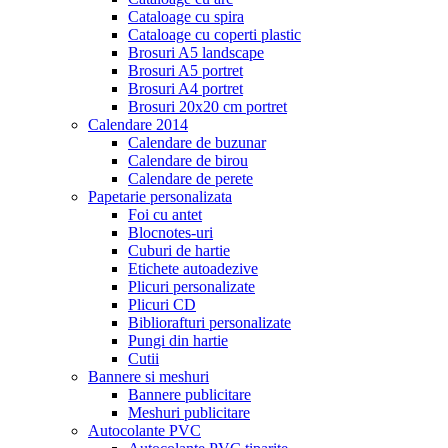
Cataloage cu spira
Cataloage cu coperti plastic
Brosuri A5 landscape
Brosuri A5 portret
Brosuri A4 portret
Brosuri 20x20 cm portret
Calendare 2014
Calendare de buzunar
Calendare de birou
Calendare de perete
Papetarie personalizata
Foi cu antet
Blocnotes-uri
Cuburi de hartie
Etichete autoadezive
Plicuri personalizate
Plicuri CD
Bibliorafturi personalizate
Pungi din hartie
Cutii
Bannere si meshuri
Bannere publicitare
Meshuri publicitare
Autocolante PVC