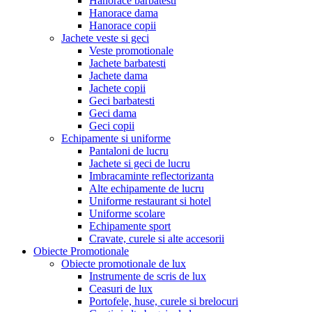
Hanorace barbatesti
Hanorace dama
Hanorace copii
Jachete veste si geci
Veste promotionale
Jachete barbatesti
Jachete dama
Jachete copii
Geci barbatesti
Geci dama
Geci copii
Echipamente si uniforme
Pantaloni de lucru
Jachete si geci de lucru
Imbracaminte reflectorizanta
Alte echipamente de lucru
Uniforme restaurant si hotel
Uniforme scolare
Echipamente sport
Cravate, curele si alte accesorii
Obiecte Promotionale
Obiecte promotionale de lux
Instrumente de scris de lux
Ceasuri de lux
Portofele, huse, curele si brelocuri