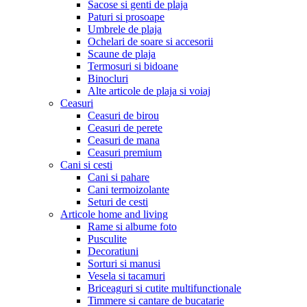
Sacose si genti de plaja
Paturi si prosoape
Umbrele de plaja
Ochelari de soare si accesorii
Scaune de plaja
Termosuri si bidoane
Binocluri
Alte articole de plaja si voiaj
Ceasuri
Ceasuri de birou
Ceasuri de perete
Ceasuri de mana
Ceasuri premium
Cani si cesti
Cani si pahare
Cani termoizolante
Seturi de cesti
Articole home and living
Rame si albume foto
Pusculite
Decoratiuni
Sorturi si manusi
Vesela si tacamuri
Briceaguri si cutite multifunctionale
Timmere si cantare de bucatarie