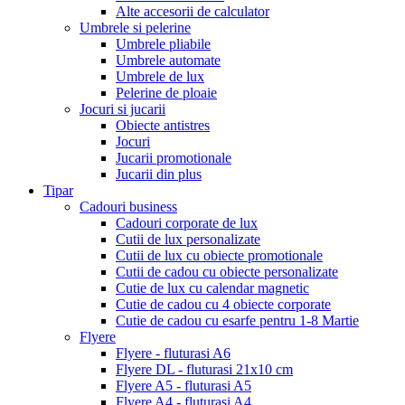
Alte accesorii de calculator
Umbrele si pelerine
Umbrele pliabile
Umbrele automate
Umbrele de lux
Pelerine de ploaie
Jocuri si jucarii
Obiecte antistres
Jocuri
Jucarii promotionale
Jucarii din plus
Tipar
Cadouri business
Cadouri corporate de lux
Cutii de lux personalizate
Cutii de lux cu obiecte promotionale
Cutii de cadou cu obiecte personalizate
Cutie de lux cu calendar magnetic
Cutie de cadou cu 4 obiecte corporate
Cutie de cadou cu esarfe pentru 1-8 Martie
Flyere
Flyere - fluturasi A6
Flyere DL - fluturasi 21x10 cm
Flyere A5 - fluturasi A5
Flyere A4 - fluturasi A4