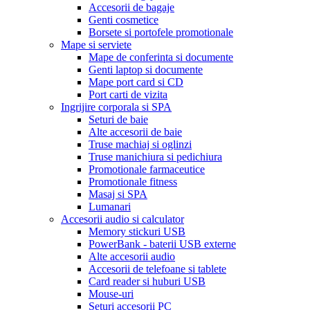
Accesorii de bagaje
Genti cosmetice
Borsete si portofele promotionale
Mape si serviete
Mape de conferinta si documente
Genti laptop si documente
Mape port card si CD
Port carti de vizita
Ingrijire corporala si SPA
Seturi de baie
Alte accesorii de baie
Truse machiaj si oglinzi
Truse manichiura si pedichiura
Promotionale farmaceutice
Promotionale fitness
Masaj si SPA
Lumanari
Accesorii audio si calculator
Memory stickuri USB
PowerBank - baterii USB externe
Alte accesorii audio
Accesorii de telefoane si tablete
Card reader si huburi USB
Mouse-uri
Seturi accesorii PC