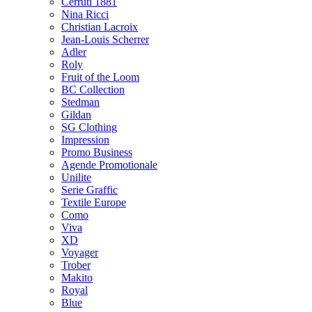
Cerruti 1881
Nina Ricci
Christian Lacroix
Jean-Louis Scherrer
Adler
Roly
Fruit of the Loom
BC Collection
Stedman
Gildan
SG Clothing
Impression
Promo Business
Agende Promotionale
Unilite
Serie Graffic
Textile Europe
Como
Viva
XD
Voyager
Trober
Makito
Royal
Blue