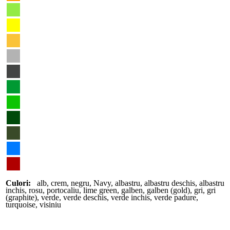
Culori:
alb
,
crem
,
negru
,
Navy
,
albastru
,
albastru deschis
,
albastru
inchis
,
rosu
,
portocaliu
,
lime green
,
galben
,
galben (gold)
,
gri
,
gri
(graphite)
,
verde
,
verde deschis
,
verde inchis
,
verde padure
,
turquoise
,
visiniu