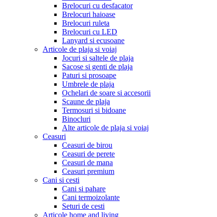
Brelocuri cu desfacator
Brelocuri haioase
Brelocuri ruleta
Brelocuri cu LED
Lanyard si ecusoane
Articole de plaja si voiaj
Jocuri si saltele de plaja
Sacose si genti de plaja
Paturi si prosoape
Umbrele de plaja
Ochelari de soare si accesorii
Scaune de plaja
Termosuri si bidoane
Binocluri
Alte articole de plaja si voiaj
Ceasuri
Ceasuri de birou
Ceasuri de perete
Ceasuri de mana
Ceasuri premium
Cani si cesti
Cani si pahare
Cani termoizolante
Seturi de cesti
Articole home and living