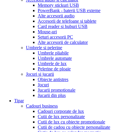
Memory stickuri USB
PowerBank - baterii USB externe
Alte accesorii audio
Accesorii de telefoane si tablete
Card reader si huburi USB
Mouse-uri
Seturi accesorii PC
Alte accesorii de calculator
Umbrele si pelerine
Umbrele pliabile
Umbrele automate
Umbrele de lux
Pelerine de ploaie
Jocuri si jucarii
Obiecte antistres
Jocuri
Jucarii promotionale
Jucarii din plus
Tipar
Cadouri business
Cadouri corporate de lux
Cutii de lux personalizate
Cutii de lux cu obiecte promotionale
Cutii de cadou cu obiecte personalizate