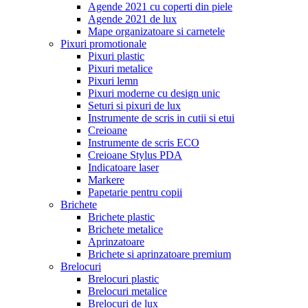
Agende 2021 cu coperti din piele
Agende 2021 de lux
Mape organizatoare si carnetele
Pixuri promotionale
Pixuri plastic
Pixuri metalice
Pixuri lemn
Pixuri moderne cu design unic
Seturi si pixuri de lux
Instrumente de scris in cutii si etui
Creioane
Instrumente de scris ECO
Creioane Stylus PDA
Indicatoare laser
Markere
Papetarie pentru copii
Brichete
Brichete plastic
Brichete metalice
Aprinzatoare
Brichete si aprinzatoare premium
Brelocuri
Brelocuri plastic
Brelocuri metalice
Brelocuri de lux