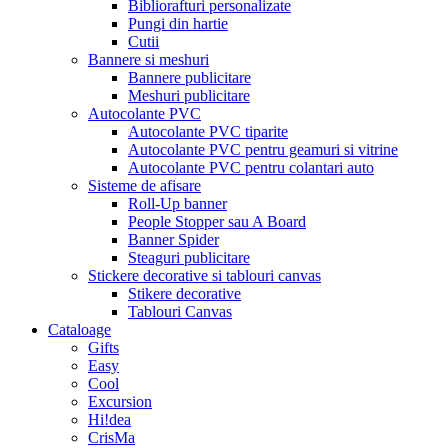
Bibliorafturi personalizate
Pungi din hartie
Cutii
Bannere si meshuri
Bannere publicitare
Meshuri publicitare
Autocolante PVC
Autocolante PVC tiparite
Autocolante PVC pentru geamuri si vitrine
Autocolante PVC pentru colantari auto
Sisteme de afisare
Roll-Up banner
People Stopper sau A Board
Banner Spider
Steaguri publicitare
Stickere decorative si tablouri canvas
Stikere decorative
Tablouri Canvas
Cataloage
Gifts
Easy
Cool
Excursion
Hi!dea
CrisMa