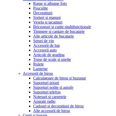
Rame si albume foto
Pusculite
Decoratiuni
Sorturi si manusi
Vesela si tacamuri
Briceaguri si cutite multifunctionale
Timmere si cantare de bucatarie
Alte articole de bucatarie
Seturi de vin
Accesorii de bar
Accesorii auto
Articole de gradina
Truse de scule si unelte
Rulete
Lanterne
Accesorii de birou
Calculatoare de birou si buzunar
Suporturi pixuri
Suporturi notite si agrafe
Suporturi telefon
Notesuri si carnetele
Aparate radio
Cadouri si decoratiuni de birou
Alte accesorii de birou
Genti si bagaje