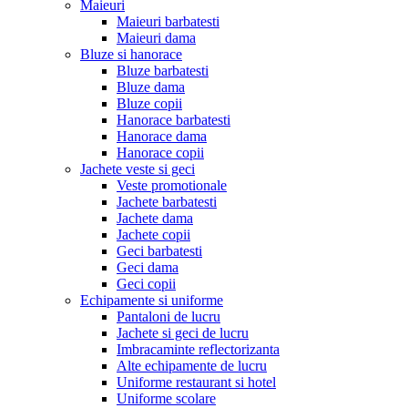
Maieuri
Maieuri barbatesti
Maieuri dama
Bluze si hanorace
Bluze barbatesti
Bluze dama
Bluze copii
Hanorace barbatesti
Hanorace dama
Hanorace copii
Jachete veste si geci
Veste promotionale
Jachete barbatesti
Jachete dama
Jachete copii
Geci barbatesti
Geci dama
Geci copii
Echipamente si uniforme
Pantaloni de lucru
Jachete si geci de lucru
Imbracaminte reflectorizanta
Alte echipamente de lucru
Uniforme restaurant si hotel
Uniforme scolare