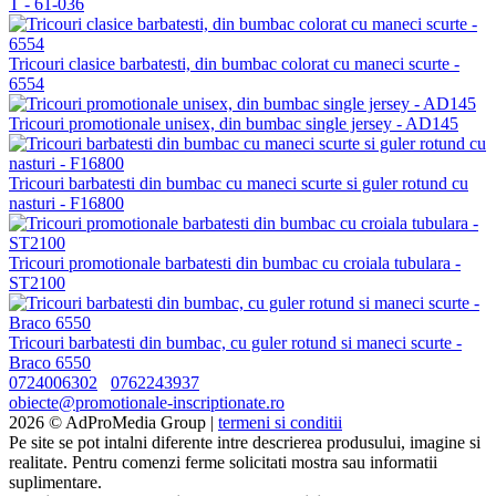
T - 61-036
Tricouri clasice barbatesti, din bumbac colorat cu maneci scurte -
6554
Tricouri promotionale unisex, din bumbac single jersey - AD145
Tricouri barbatesti din bumbac cu maneci scurte si guler rotund cu
nasturi - F16800
Tricouri promotionale barbatesti din bumbac cu croiala tubulara -
ST2100
Tricouri barbatesti din bumbac, cu guler rotund si maneci scurte -
Braco 6550
0724006302
0762243937
obiecte@promotionale-inscriptionate.ro
2026 © AdProMedia Group |
termeni si conditii
Pe site se pot intalni diferente intre descrierea produsului, imagine si
realitate. Pentru comenzi ferme solicitati mostra sau informatii
suplimentare.