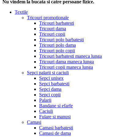
Nu vindem la bucata si catre persoane fizice.
Textile
Tricouri promotionale
Tricouri barbatesti
Tricouri dama
Tricouri copii
Tricouri polo barbatesti
Tricouri polo dama
Tricouri polo copii
Tricouri barbatesti maneca lunga
Tricouri dama maneca lunga
Tricouri copii maneca lunga
Sepci palarii si caciuli
Sepci unisex
Sepci barbatesti
Sepci dama
Sepci copii
Palarii
Bandane si efarfe
Caciuli
Fulare si manusi
Camasi
Camasi barbatesti
Camasi de dama