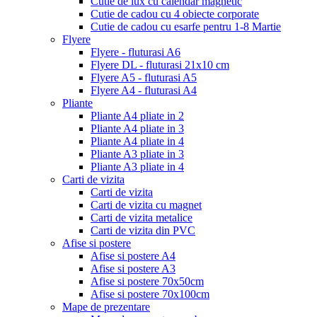
Cutie de lux cu calendar magnetic
Cutie de cadou cu 4 obiecte corporate
Cutie de cadou cu esarfe pentru 1-8 Martie
Flyere
Flyere - fluturasi A6
Flyere DL - fluturasi 21x10 cm
Flyere A5 - fluturasi A5
Flyere A4 - fluturasi A4
Pliante
Pliante A4 pliate in 2
Pliante A4 pliate in 3
Pliante A4 pliate in 4
Pliante A3 pliate in 3
Pliante A3 pliate in 4
Carti de vizita
Carti de vizita
Carti de vizita cu magnet
Carti de vizita metalice
Carti de vizita din PVC
Afise si postere
Afise si postere A4
Afise si postere A3
Afise si postere 70x50cm
Afise si postere 70x100cm
Mape de prezentare