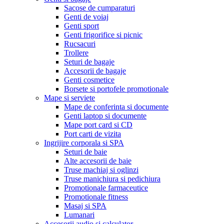
Sacose de cumparaturi
Genti de voiaj
Genti sport
Genti frigorifice si picnic
Rucsacuri
Trollere
Seturi de bagaje
Accesorii de bagaje
Genti cosmetice
Borsete si portofele promotionale
Mape si serviete
Mape de conferinta si documente
Genti laptop si documente
Mape port card si CD
Port carti de vizita
Ingrijire corporala si SPA
Seturi de baie
Alte accesorii de baie
Truse machiaj si oglinzi
Truse manichiura si pedichiura
Promotionale farmaceutice
Promotionale fitness
Masaj si SPA
Lumanari
Accesorii audio si calculator