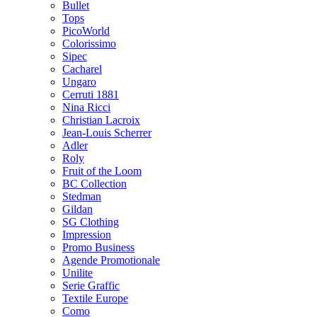
Bullet
Tops
PicoWorld
Colorissimo
Sipec
Cacharel
Ungaro
Cerruti 1881
Nina Ricci
Christian Lacroix
Jean-Louis Scherrer
Adler
Roly
Fruit of the Loom
BC Collection
Stedman
Gildan
SG Clothing
Impression
Promo Business
Agende Promotionale
Unilite
Serie Graffic
Textile Europe
Como