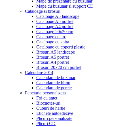
Mape de prezentare cu buzunar
Mape cu buzunar si support CD
Cataloage si brosuri
Cataloage A5 landscape
Cataloage A5 portret
Cataloage A4 portret
Cataloage 20x20 cm
Cataloage cu arc
Cataloage cu spira
Cataloage cu coperti plastic
Brosuri A5 landscape
Brosuri A5 portret
Brosuri A4 portret
Brosuri 20x20 cm portret
Calendare 2014
Calendare de buzunar
Calendare de birou
Calendare de perete
Papetarie personalizata
Foi cu antet
Blocnotes-uri
Cuburi de hartie
Etichete autoadezive
Plicuri personalizate
Plicuri CD