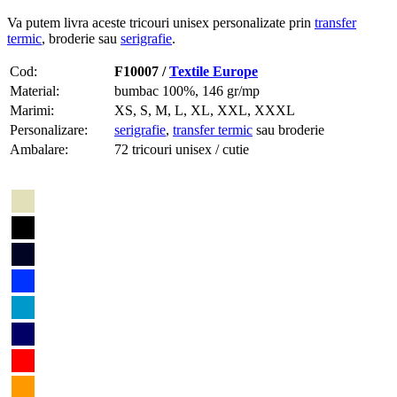
Va putem livra aceste tricouri unisex personalizate prin
transfer
termic
, broderie sau
serigrafie
.
Cod:
F10007 /
Textile Europe
Material:
bumbac 100%, 146 gr/mp
Marimi:
XS, S, M, L, XL, XXL, XXXL
Personalizare:
serigrafie
,
transfer termic
sau broderie
Ambalare:
72 tricouri unisex / cutie