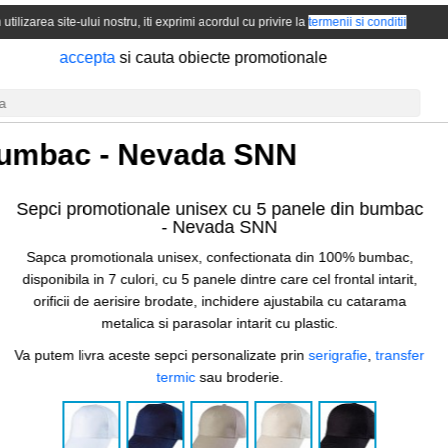
 utilizarea site-ului nostru, iti exprimi acordul cu privire la
termenii si conditii
accepta
si cauta obiecte promotionale
bumbac -
Nevada SNN
Sepci promotionale unisex cu 5 panele din bumbac
-
Nevada SNN
Sapca promotionala unisex, confectionata din 100% bumbac,
disponibila in 7 culori, cu 5 panele dintre care cel frontal intarit,
orificii de aerisire brodate, inchidere ajustabila cu catarama
metalica si parasolar intarit cu plastic.
Va putem livra aceste sepci personalizate prin
serigrafie
,
transfer
termic
sau broderie.