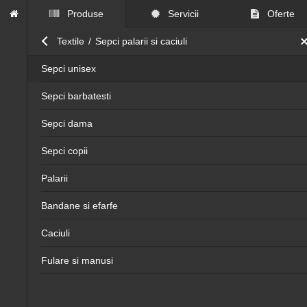
Produse
Servicii
Oferte
Close submenu
Textile
/
Sepci palarii si caciuli
Sepci unisex
Sepci barbatesti
Sepci dama
Sepci copii
Palarii
Bandane si efarfe
Caciuli
Fulare si manusi