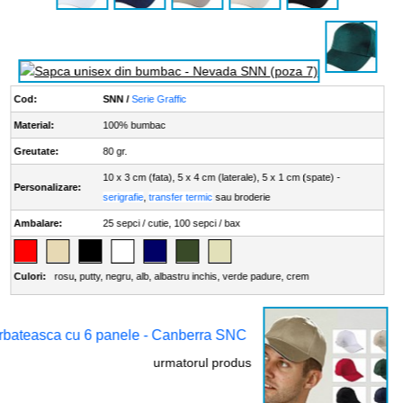
Cod:
SNN /
Serie Graffic
Material:
100% bumbac
Greutate:
80 gr.
10 x 3 cm (fata), 5 x 4 cm (laterale), 5 x 1 cm (spate) -
Personalizare:
serigrafie
,
transfer termic
sau broderie
Ambalare:
25 sepci / cutie, 100 sepci / bax
Culori:
rosu
,
putty
,
negru
,
alb
,
albastru inchis
,
verde padure
,
crem
rbateasca cu 6 panele - Canberra SNC
urmatorul produs