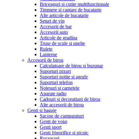
Briceaguri si cutite multifunctionale
Timmere si cantare de bucatarie
Alte articole de bucatarie
Seturi de vin
Accesorii de bar
Accesorii auto
Articole de gradina
Truse de scule si unelte
Rulete
Lanterne
Accesorii de birou
Calculatoare de birou si buzunar
Suporturi pixuri
Suporturi notite si agrafe
Suporturi telefon
Notesuri si carnetele
Aparate radio
Cadouri si decoratiuni de birou
Alte accesorii de birou
Genti si bagaje
Sacose de cumparaturi
Genti de voiaj
Genti sport
Genti frigorifice si picnic
Rucsacuri