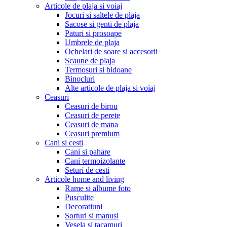
Articole de plaja si voiaj
Jocuri si saltele de plaja
Sacose si genti de plaja
Paturi si prosoape
Umbrele de plaja
Ochelari de soare si accesorii
Scaune de plaja
Termosuri si bidoane
Binocluri
Alte articole de plaja si voiaj
Ceasuri
Ceasuri de birou
Ceasuri de perete
Ceasuri de mana
Ceasuri premium
Cani si cesti
Cani si pahare
Cani termoizolante
Seturi de cesti
Articole home and living
Rame si albume foto
Pusculite
Decoratiuni
Sorturi si manusi
Vesela si tacamuri