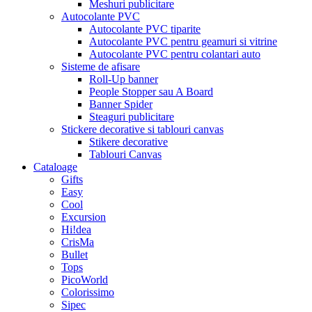
Meshuri publicitare
Autocolante PVC
Autocolante PVC tiparite
Autocolante PVC pentru geamuri si vitrine
Autocolante PVC pentru colantari auto
Sisteme de afisare
Roll-Up banner
People Stopper sau A Board
Banner Spider
Steaguri publicitare
Stickere decorative si tablouri canvas
Stikere decorative
Tablouri Canvas
Cataloage
Gifts
Easy
Cool
Excursion
Hi!dea
CrisMa
Bullet
Tops
PicoWorld
Colorissimo
Sipec