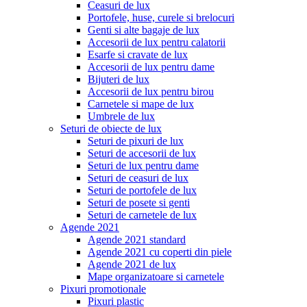
Ceasuri de lux
Portofele, huse, curele si brelocuri
Genti si alte bagaje de lux
Accesorii de lux pentru calatorii
Esarfe si cravate de lux
Accesorii de lux pentru dame
Bijuteri de lux
Accesorii de lux pentru birou
Carnetele si mape de lux
Umbrele de lux
Seturi de obiecte de lux
Seturi de pixuri de lux
Seturi de accesorii de lux
Seturi de lux pentru dame
Seturi de ceasuri de lux
Seturi de portofele de lux
Seturi de posete si genti
Seturi de carnetele de lux
Agende 2021
Agende 2021 standard
Agende 2021 cu coperti din piele
Agende 2021 de lux
Mape organizatoare si carnetele
Pixuri promotionale
Pixuri plastic