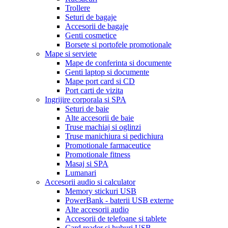
Trollere
Seturi de bagaje
Accesorii de bagaje
Genti cosmetice
Borsete si portofele promotionale
Mape si serviete
Mape de conferinta si documente
Genti laptop si documente
Mape port card si CD
Port carti de vizita
Ingrijire corporala si SPA
Seturi de baie
Alte accesorii de baie
Truse machiaj si oglinzi
Truse manichiura si pedichiura
Promotionale farmaceutice
Promotionale fitness
Masaj si SPA
Lumanari
Accesorii audio si calculator
Memory stickuri USB
PowerBank - baterii USB externe
Alte accesorii audio
Accesorii de telefoane si tablete
Card reader si huburi USB