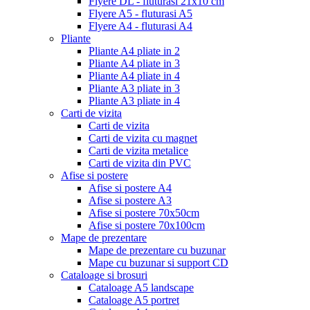
Flyere DL - fluturasi 21x10 cm
Flyere A5 - fluturasi A5
Flyere A4 - fluturasi A4
Pliante
Pliante A4 pliate in 2
Pliante A4 pliate in 3
Pliante A4 pliate in 4
Pliante A3 pliate in 3
Pliante A3 pliate in 4
Carti de vizita
Carti de vizita
Carti de vizita cu magnet
Carti de vizita metalice
Carti de vizita din PVC
Afise si postere
Afise si postere A4
Afise si postere A3
Afise si postere 70x50cm
Afise si postere 70x100cm
Mape de prezentare
Mape de prezentare cu buzunar
Mape cu buzunar si support CD
Cataloage si brosuri
Cataloage A5 landscape
Cataloage A5 portret