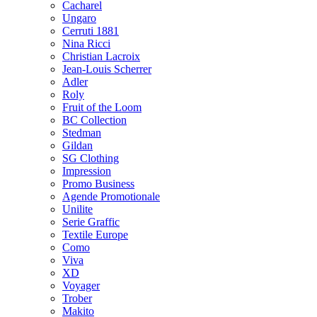
Cacharel
Ungaro
Cerruti 1881
Nina Ricci
Christian Lacroix
Jean-Louis Scherrer
Adler
Roly
Fruit of the Loom
BC Collection
Stedman
Gildan
SG Clothing
Impression
Promo Business
Agende Promotionale
Unilite
Serie Graffic
Textile Europe
Como
Viva
XD
Voyager
Trober
Makito