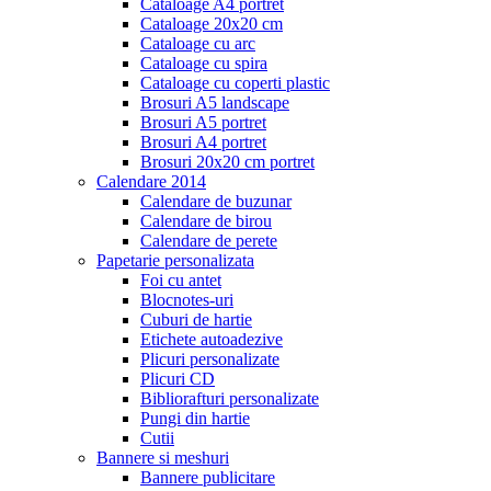
Cataloage A4 portret
Cataloage 20x20 cm
Cataloage cu arc
Cataloage cu spira
Cataloage cu coperti plastic
Brosuri A5 landscape
Brosuri A5 portret
Brosuri A4 portret
Brosuri 20x20 cm portret
Calendare 2014
Calendare de buzunar
Calendare de birou
Calendare de perete
Papetarie personalizata
Foi cu antet
Blocnotes-uri
Cuburi de hartie
Etichete autoadezive
Plicuri personalizate
Plicuri CD
Bibliorafturi personalizate
Pungi din hartie
Cutii
Bannere si meshuri
Bannere publicitare