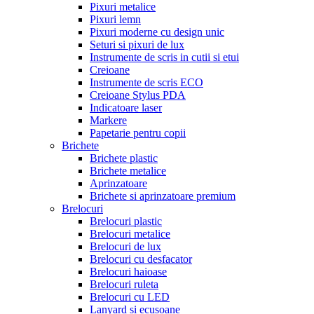
Pixuri metalice
Pixuri lemn
Pixuri moderne cu design unic
Seturi si pixuri de lux
Instrumente de scris in cutii si etui
Creioane
Instrumente de scris ECO
Creioane Stylus PDA
Indicatoare laser
Markere
Papetarie pentru copii
Brichete
Brichete plastic
Brichete metalice
Aprinzatoare
Brichete si aprinzatoare premium
Brelocuri
Brelocuri plastic
Brelocuri metalice
Brelocuri de lux
Brelocuri cu desfacator
Brelocuri haioase
Brelocuri ruleta
Brelocuri cu LED
Lanyard si ecusoane