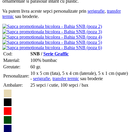
ornamentale si parasolar intarit cu plastic.
Va putem livra aceste sepci personalizate prin
serigrafie
,
transfer
termic
sau broderie.
Cod:
SNB /
Serie Graffic
Material:
100% bumbac
Greutate:
60 gr.
10 x 5 cm (fata), 5 x 4 cm (laterale), 5 x 1 cm (spate)
Personalizare:
-
serigrafie
,
transfer termic
sau broderie
Ambalare:
25 sepci / cutie, 100 sepci / bax