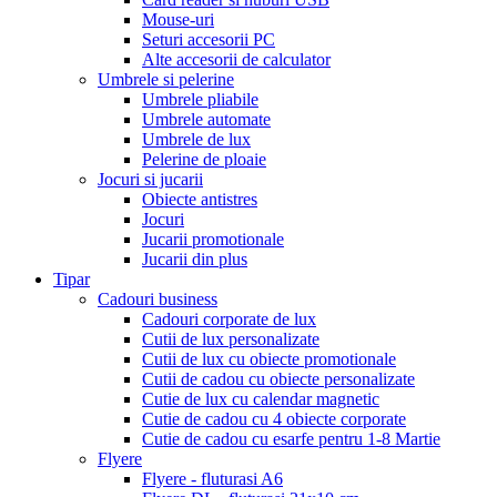
Mouse-uri
Seturi accesorii PC
Alte accesorii de calculator
Umbrele si pelerine
Umbrele pliabile
Umbrele automate
Umbrele de lux
Pelerine de ploaie
Jocuri si jucarii
Obiecte antistres
Jocuri
Jucarii promotionale
Jucarii din plus
Tipar
Cadouri business
Cadouri corporate de lux
Cutii de lux personalizate
Cutii de lux cu obiecte promotionale
Cutii de cadou cu obiecte personalizate
Cutie de lux cu calendar magnetic
Cutie de cadou cu 4 obiecte corporate
Cutie de cadou cu esarfe pentru 1-8 Martie
Flyere
Flyere - fluturasi A6