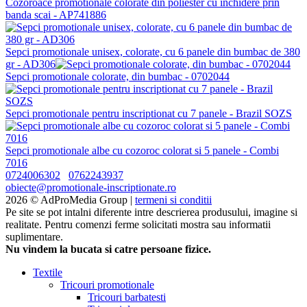
Cozoroace promotionale colorate din poliester cu inchidere prin
banda scai - AP741886
Sepci promotionale unisex, colorate, cu 6 panele din bumbac de 380
gr - AD306
Sepci promotionale colorate, din bumbac - 0702044
Sepci promotionale pentru inscriptionat cu 7 panele - Brazil SOZS
Sepci promotionale albe cu cozoroc colorat si 5 panele - Combi
7016
0724006302
0762243937
obiecte@promotionale-inscriptionate.ro
2026 © AdProMedia Group |
termeni si conditii
Pe site se pot intalni diferente intre descrierea produsului, imagine si
realitate. Pentru comenzi ferme solicitati mostra sau informatii
suplimentare.
Nu vindem la bucata si catre persoane fizice.
Textile
Tricouri promotionale
Tricouri barbatesti