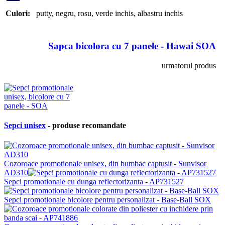
Culori:
putty
,
negru
,
rosu
,
verde inchis
,
albastru inchis
Sapca bicolora cu 7 panele - Hawai SOA
urmatorul produs
Sepci unisex
- produse recomandate
Cozoroace promotionale unisex, din bumbac captusit - Sunvisor
AD310
Sepci promotionale cu dunga reflectorizanta - AP731527
Sepci promotionale bicolore pentru personalizat - Base-Ball SOX