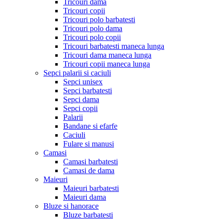
Tricouri dama
Tricouri copii
Tricouri polo barbatesti
Tricouri polo dama
Tricouri polo copii
Tricouri barbatesti maneca lunga
Tricouri dama maneca lunga
Tricouri copii maneca lunga
Sepci palarii si caciuli
Sepci unisex
Sepci barbatesti
Sepci dama
Sepci copii
Palarii
Bandane si efarfe
Caciuli
Fulare si manusi
Camasi
Camasi barbatesti
Camasi de dama
Maieuri
Maieuri barbatesti
Maieuri dama
Bluze si hanorace
Bluze barbatesti