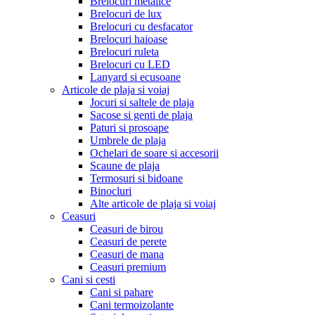
Brelocuri metalice
Brelocuri de lux
Brelocuri cu desfacator
Brelocuri haioase
Brelocuri ruleta
Brelocuri cu LED
Lanyard si ecusoane
Articole de plaja si voiaj
Jocuri si saltele de plaja
Sacose si genti de plaja
Paturi si prosoape
Umbrele de plaja
Ochelari de soare si accesorii
Scaune de plaja
Termosuri si bidoane
Binocluri
Alte articole de plaja si voiaj
Ceasuri
Ceasuri de birou
Ceasuri de perete
Ceasuri de mana
Ceasuri premium
Cani si cesti
Cani si pahare
Cani termoizolante