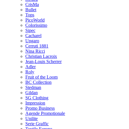
CrisMa
Bullet
Tops
PicoWorld
Colorissimo
Sipec
Cacharel
Ungaro
Cerruti 1881
Nina Ricci
Christian Lacroix
Jean-Louis Scherrer
Adler
Roly
Fruit of the Loom
BC Collection
Stedman
Gildan
SG Clothing
Impression
Promo Business
Agende Promotionale
Unilite
Serie Graffic
Textile Europe