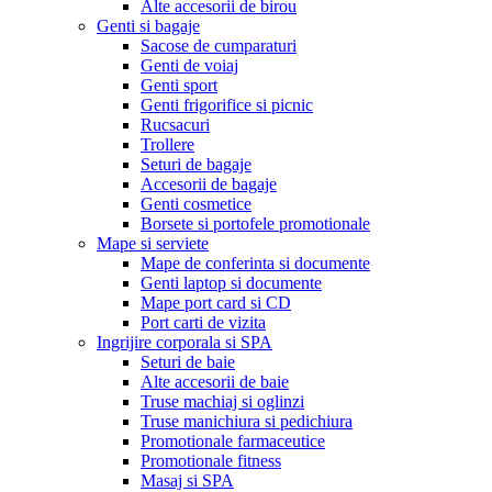
Alte accesorii de birou
Genti si bagaje
Sacose de cumparaturi
Genti de voiaj
Genti sport
Genti frigorifice si picnic
Rucsacuri
Trollere
Seturi de bagaje
Accesorii de bagaje
Genti cosmetice
Borsete si portofele promotionale
Mape si serviete
Mape de conferinta si documente
Genti laptop si documente
Mape port card si CD
Port carti de vizita
Ingrijire corporala si SPA
Seturi de baie
Alte accesorii de baie
Truse machiaj si oglinzi
Truse manichiura si pedichiura
Promotionale farmaceutice
Promotionale fitness
Masaj si SPA