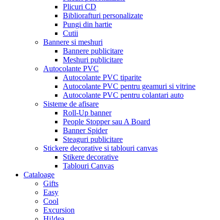
Plicuri CD
Bibliorafturi personalizate
Pungi din hartie
Cutii
Bannere si meshuri
Bannere publicitare
Meshuri publicitare
Autocolante PVC
Autocolante PVC tiparite
Autocolante PVC pentru geamuri si vitrine
Autocolante PVC pentru colantari auto
Sisteme de afisare
Roll-Up banner
People Stopper sau A Board
Banner Spider
Steaguri publicitare
Stickere decorative si tablouri canvas
Stikere decorative
Tablouri Canvas
Cataloage
Gifts
Easy
Cool
Excursion
Hi!dea