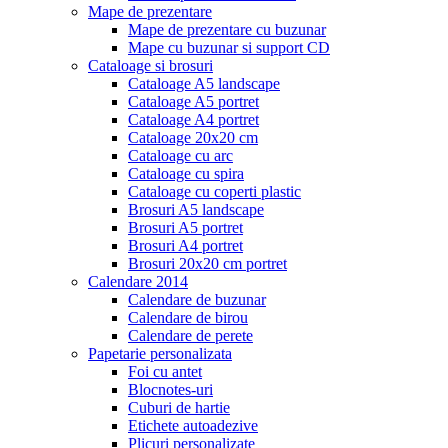
Mape de prezentare
Mape de prezentare cu buzunar
Mape cu buzunar si support CD
Cataloage si brosuri
Cataloage A5 landscape
Cataloage A5 portret
Cataloage A4 portret
Cataloage 20x20 cm
Cataloage cu arc
Cataloage cu spira
Cataloage cu coperti plastic
Brosuri A5 landscape
Brosuri A5 portret
Brosuri A4 portret
Brosuri 20x20 cm portret
Calendare 2014
Calendare de buzunar
Calendare de birou
Calendare de perete
Papetarie personalizata
Foi cu antet
Blocnotes-uri
Cuburi de hartie
Etichete autoadezive
Plicuri personalizate