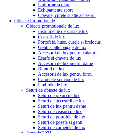
Uniforme scolare
Echipamente sport
Cravate, curele si alte accesorii
Obiecte Promotionale
Obiecte promotionale de lux
Instrumente de scris de lux
Ceasuri de lux
Portofele, huse, curele si brelocuri
Genti si alte bagaje de lux
Accesorii de lux pentru calatorii
Esarfe si cravate de lux
Accesorii de lux pentru dame
Bijuteri de lux
Accesorii de lux pentru birou
Carnetele si mape de lux
Umbrele de lux
Seturi de obiecte de lux
Seturi de pixuri de lux
Seturi de accesorii de lux
Seturi de lux pentru dame
Seturi de ceasuri de lux
Seturi de portofele de lux
Seturi de posete si genti
Seturi de carnetele de lux
Agende 2021