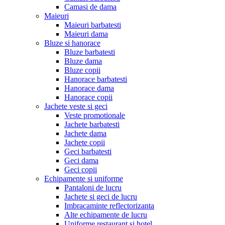
Camasi de dama
Maieuri
Maieuri barbatesti
Maieuri dama
Bluze si hanorace
Bluze barbatesti
Bluze dama
Bluze copii
Hanorace barbatesti
Hanorace dama
Hanorace copii
Jachete veste si geci
Veste promotionale
Jachete barbatesti
Jachete dama
Jachete copii
Geci barbatesti
Geci dama
Geci copii
Echipamente si uniforme
Pantaloni de lucru
Jachete si geci de lucru
Imbracaminte reflectorizanta
Alte echipamente de lucru
Uniforme restaurant si hotel