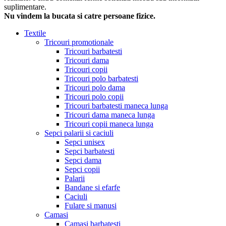
suplimentare.
Nu vindem la bucata si catre persoane fizice.
Textile
Tricouri promotionale
Tricouri barbatesti
Tricouri dama
Tricouri copii
Tricouri polo barbatesti
Tricouri polo dama
Tricouri polo copii
Tricouri barbatesti maneca lunga
Tricouri dama maneca lunga
Tricouri copii maneca lunga
Sepci palarii si caciuli
Sepci unisex
Sepci barbatesti
Sepci dama
Sepci copii
Palarii
Bandane si efarfe
Caciuli
Fulare si manusi
Camasi
Camasi barbatesti