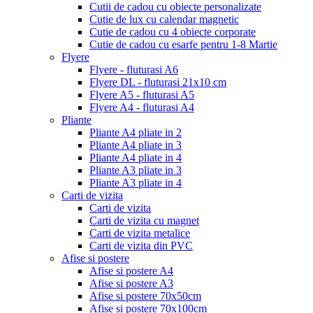
Cutii de cadou cu obiecte personalizate
Cutie de lux cu calendar magnetic
Cutie de cadou cu 4 obiecte corporate
Cutie de cadou cu esarfe pentru 1-8 Martie
Flyere
Flyere - fluturasi A6
Flyere DL - fluturasi 21x10 cm
Flyere A5 - fluturasi A5
Flyere A4 - fluturasi A4
Pliante
Pliante A4 pliate in 2
Pliante A4 pliate in 3
Pliante A4 pliate in 4
Pliante A3 pliate in 3
Pliante A3 pliate in 4
Carti de vizita
Carti de vizita
Carti de vizita cu magnet
Carti de vizita metalice
Carti de vizita din PVC
Afise si postere
Afise si postere A4
Afise si postere A3
Afise si postere 70x50cm
Afise si postere 70x100cm