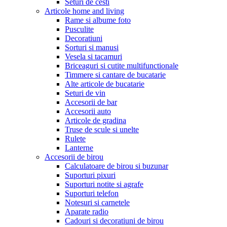
Seturi de cesti
Articole home and living
Rame si albume foto
Pusculite
Decoratiuni
Sorturi si manusi
Vesela si tacamuri
Briceaguri si cutite multifunctionale
Timmere si cantare de bucatarie
Alte articole de bucatarie
Seturi de vin
Accesorii de bar
Accesorii auto
Articole de gradina
Truse de scule si unelte
Rulete
Lanterne
Accesorii de birou
Calculatoare de birou si buzunar
Suporturi pixuri
Suporturi notite si agrafe
Suporturi telefon
Notesuri si carnetele
Aparate radio
Cadouri si decoratiuni de birou