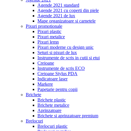
Agende 2021 standard
Agende 2021 cu coperti din piele
Agende 2021 de lux
Mape organizatoare si carnetele
Pixuri promotionale
Pixuri plastic
Pixuri metalice
Pixuri lemn
Pixuri moderne cu design unic
Seturi si pixuri de lux
Instrumente de scris in cutii si etui
Creioane
Instrumente de scris ECO
Creioane Stylus PDA
Indicatoare laser
Markere
Papetarie pentru copii
Brichete
Brichete plastic
Brichete metalice
Aprinzatoare
Brichete si aprinzatoare premium
Brelocuri
Brelocuri plastic