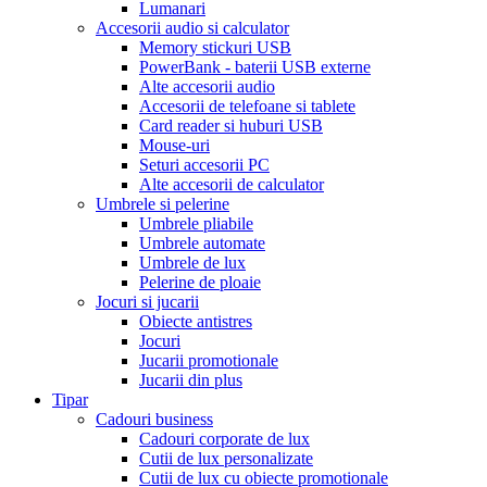
Lumanari
Accesorii audio si calculator
Memory stickuri USB
PowerBank - baterii USB externe
Alte accesorii audio
Accesorii de telefoane si tablete
Card reader si huburi USB
Mouse-uri
Seturi accesorii PC
Alte accesorii de calculator
Umbrele si pelerine
Umbrele pliabile
Umbrele automate
Umbrele de lux
Pelerine de ploaie
Jocuri si jucarii
Obiecte antistres
Jocuri
Jucarii promotionale
Jucarii din plus
Tipar
Cadouri business
Cadouri corporate de lux
Cutii de lux personalizate
Cutii de lux cu obiecte promotionale