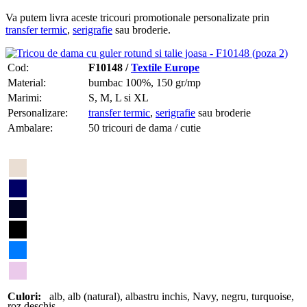
Va putem livra aceste tricouri promotionale personalizate prin
transfer termic
,
serigrafie
sau broderie.
Cod:
F10148 /
Textile Europe
Material:
bumbac 100%, 150 gr/mp
Marimi:
S, M, L si XL
Personalizare:
transfer termic
,
serigrafie
sau broderie
Ambalare:
50 tricouri de dama / cutie
Culori:
alb
,
alb (natural)
,
albastru inchis
,
Navy
,
negru
,
turquoise
,
roz deschis