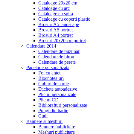
Cataloage 20x20 cm
Cataloage cu arc
Cataloage cu spira
Cataloage cu coperti plastic
Brosuri A5 landscape
Brosuri A5 portret
Brosuri A4 portret
Brosuri 20x20 cm portret
Calendare 2014
Calendare de buzunar
Calendare de birou
Calendare de perete
Papetarie personalizata
Foi cu antet
Blocnotes-uri
Cuburi de hartie
Etichete autoadezive
Plicuri personalizate
Plicuri CD
Bibliorafturi personalizate
Pungi din hartie
Cutii
Bannere si meshuri
Bannere publicitare
Meshuri publicitare