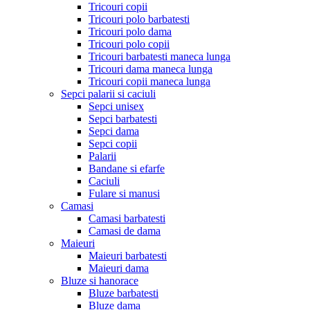
Tricouri copii
Tricouri polo barbatesti
Tricouri polo dama
Tricouri polo copii
Tricouri barbatesti maneca lunga
Tricouri dama maneca lunga
Tricouri copii maneca lunga
Sepci palarii si caciuli
Sepci unisex
Sepci barbatesti
Sepci dama
Sepci copii
Palarii
Bandane si efarfe
Caciuli
Fulare si manusi
Camasi
Camasi barbatesti
Camasi de dama
Maieuri
Maieuri barbatesti
Maieuri dama
Bluze si hanorace
Bluze barbatesti
Bluze dama