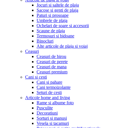
Jocuri si saltele de plaja
Sacose si genti de plaja
Paturi si prosoape
Umbrele de plaja
Ochelari de soare si accesorii
Scaune de plaja
Termosuri si bidoane
Binocluri
Alte articole de plaja si voiaj
Ceasuri
Ceasuri de birou
Ceasuri de perete
Ceasuri de mana
Ceasuri premium
Cani si cesti
Cani si pahare
Cani termoizolante
Seturi de cesti
Articole home and living
Rame si albume foto
Pusculite
Decoratiuni
Sorturi si manusi
Vesela si tacamuri