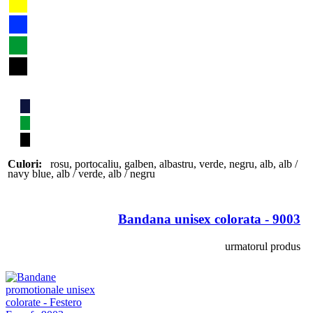
Culori:
rosu
,
portocaliu
,
galben
,
albastru
,
verde
,
negru
,
alb
,
alb /
navy blue
,
alb / verde
,
alb / negru
Bandana unisex colorata - 9003
urmatorul produs