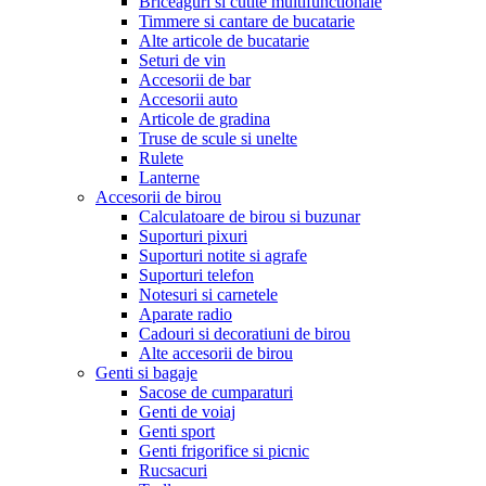
Briceaguri si cutite multifunctionale
Timmere si cantare de bucatarie
Alte articole de bucatarie
Seturi de vin
Accesorii de bar
Accesorii auto
Articole de gradina
Truse de scule si unelte
Rulete
Lanterne
Accesorii de birou
Calculatoare de birou si buzunar
Suporturi pixuri
Suporturi notite si agrafe
Suporturi telefon
Notesuri si carnetele
Aparate radio
Cadouri si decoratiuni de birou
Alte accesorii de birou
Genti si bagaje
Sacose de cumparaturi
Genti de voiaj
Genti sport
Genti frigorifice si picnic
Rucsacuri