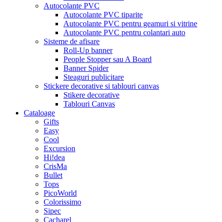
Autocolante PVC
Autocolante PVC tiparite
Autocolante PVC pentru geamuri si vitrine
Autocolante PVC pentru colantari auto
Sisteme de afisare
Roll-Up banner
People Stopper sau A Board
Banner Spider
Steaguri publicitare
Stickere decorative si tablouri canvas
Stikere decorative
Tablouri Canvas
Cataloage
Gifts
Easy
Cool
Excursion
Hi!dea
CrisMa
Bullet
Tops
PicoWorld
Colorissimo
Sipec
Cacharel