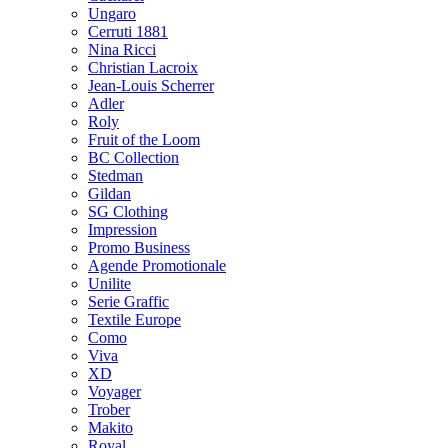
Ungaro
Cerruti 1881
Nina Ricci
Christian Lacroix
Jean-Louis Scherrer
Adler
Roly
Fruit of the Loom
BC Collection
Stedman
Gildan
SG Clothing
Impression
Promo Business
Agende Promotionale
Unilite
Serie Graffic
Textile Europe
Como
Viva
XD
Voyager
Trober
Makito
Royal