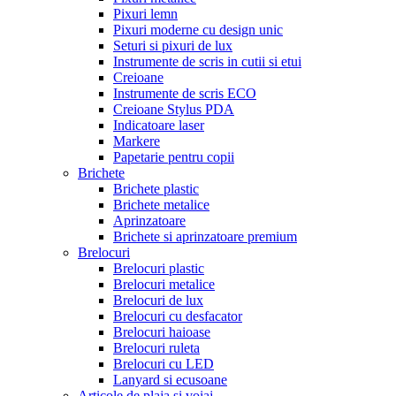
Pixuri lemn
Pixuri moderne cu design unic
Seturi si pixuri de lux
Instrumente de scris in cutii si etui
Creioane
Instrumente de scris ECO
Creioane Stylus PDA
Indicatoare laser
Markere
Papetarie pentru copii
Brichete
Brichete plastic
Brichete metalice
Aprinzatoare
Brichete si aprinzatoare premium
Brelocuri
Brelocuri plastic
Brelocuri metalice
Brelocuri de lux
Brelocuri cu desfacator
Brelocuri haioase
Brelocuri ruleta
Brelocuri cu LED
Lanyard si ecusoane
Articole de plaja si voiaj