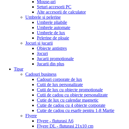
Mouse-uri
Seturi accesorii PC
Alte accesorii de calculator
Umbrele si pelerine
Umbrele pliabile
Umbrele automate
Umbrele de lux
Pelerine de ploaie
Jocuri si jucarii
Obiecte antistres
Jocuri
Jucarii promotionale
Jucarii din plus
Tipar
Cadouri business
Cadouri corporate de lux
Cutii de lux personalizate
Cutii de lux cu obiecte promotionale
Cutii de cadou cu obiecte personalizate
Cutie de lux cu calendar magnetic
Cutie de cadou cu 4 obiecte corporate
Cutie de cadou cu esarfe pentru 1-8 Martie
Flyere
Flyere - fluturasi A6
Flyere DL - fluturasi 21x10 cm