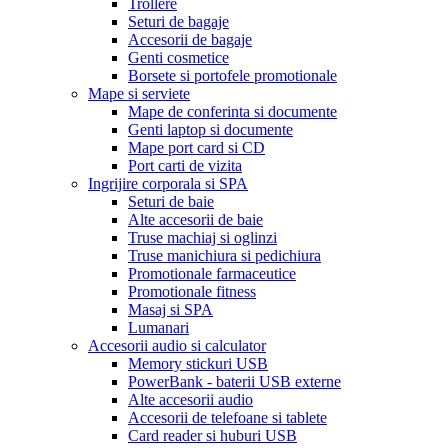
Trollere
Seturi de bagaje
Accesorii de bagaje
Genti cosmetice
Borsete si portofele promotionale
Mape si serviete
Mape de conferinta si documente
Genti laptop si documente
Mape port card si CD
Port carti de vizita
Ingrijire corporala si SPA
Seturi de baie
Alte accesorii de baie
Truse machiaj si oglinzi
Truse manichiura si pedichiura
Promotionale farmaceutice
Promotionale fitness
Masaj si SPA
Lumanari
Accesorii audio si calculator
Memory stickuri USB
PowerBank - baterii USB externe
Alte accesorii audio
Accesorii de telefoane si tablete
Card reader si huburi USB