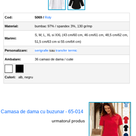
Cod:
5069 /
Roly
Material:
bumbac 97% / spandex 3%, 130 gr/mp
S, M, L, XL si XXL (43 cm/60 cm, 46 cm/61 cm, 48,5 cm/62 cm,
Marimi:
51,5 cm/63 cm si 55 cm/64 cm)
Personalizare:
serigrafie
sau
transfer termic
Ambalare:
36 camasi de dama / cutie
Culori:
alb
,
negru
Camasa de dama cu buzunar - 65-014
urmatorul produs