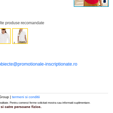
alte produse recomandate
obiecte@promotionale-inscriptionate.ro
Group |
termeni si conditii
realitate. Pentru comenzi ferme solicitati mostra sau informatii suplimentare.
si catre persoane fizice.