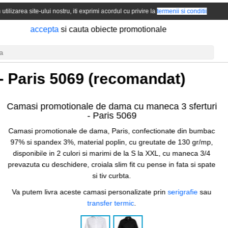
 utilizarea site-ului nostru, iti exprimi acordul cu privire la
termenii si conditii
accepta
si cauta obiecte promotionale
-
Paris 5069
(recomandat)
Camasi promotionale de dama cu maneca 3 sferturi
-
Paris 5069
Camasi promotionale de dama, Paris, confectionate din bumbac
97% si spandex 3%, material poplin, cu greutate de 130 gr/mp,
disponibile in 2 culori si marimi de la S la XXL, cu maneca 3/4
prevazuta cu deschidere, croiala slim fit cu pense in fata si spate
si tiv curbta.
Va putem livra aceste camasi personalizate prin
serigrafie
sau
transfer termic
.