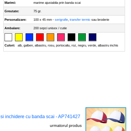
Marimi:
marime ajustabila prin banda scai
Greutate:
75 gr.
Personalizare:
100 x 45 mm -
serigrafie
,
transfer termic
sau broderie
Ambalare:
200 sepci unisex / cutie
Culori:
alb
,
galben
,
albastru
,
rosu
,
portocaliu
,
roz
,
negru
,
verde
,
albastru inchis
 si inchidere cu banda scai - AP741427
urmatorul produs