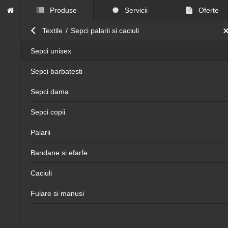
Produse
Servicii
Oferte
Close submenu
Textile
/
Sepci palarii si caciuli
Sepci unisex
Sepci barbatesti
Sepci dama
Sepci copii
Palarii
Bandane si efarfe
Caciuli
Fulare si manusi