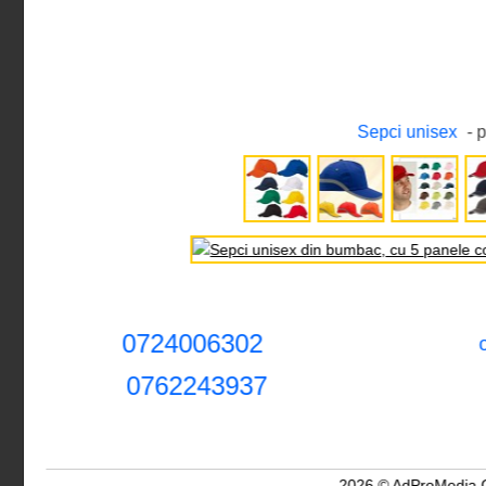
Sepci unisex
- 
0724006302
0762243937
2026 © AdProMedia 