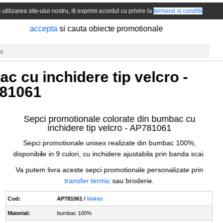
 utilizarea site-ului nostru, iti exprimi acordul cu privire la
termenii si conditii
accepta
si cauta obiecte promotionale
c cu inchidere tip velcro -
81061
Sepci promotionale colorate din bumbac cu
inchidere tip velcro -
AP781061
Sepci promotionale unisex realizate din bumbac 100%,
disponibile in 9 culori, cu inchidere ajustabila prin banda scai.
Va putem livra aceste sepci promotionale personalizate prin
transfer termic
sau broderie.
Cod:
AP781061 /
Makito
Material:
bumbac 100%