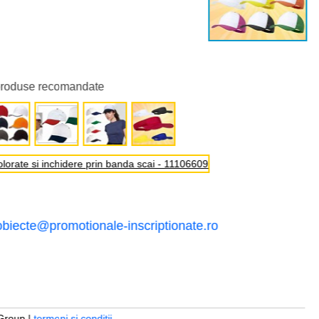
produse recomandate
obiecte@promotionale-inscriptionate.ro
Group |
termeni si conditii