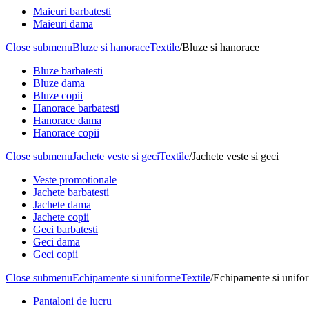
Maieuri barbatesti
Maieuri dama
Close submenu
Bluze si hanorace
Textile
/
Bluze si hanorace
Bluze barbatesti
Bluze dama
Bluze copii
Hanorace barbatesti
Hanorace dama
Hanorace copii
Close submenu
Jachete veste si geci
Textile
/
Jachete veste si geci
Veste promotionale
Jachete barbatesti
Jachete dama
Jachete copii
Geci barbatesti
Geci dama
Geci copii
Close submenu
Echipamente si uniforme
Textile
/
Echipamente si unifo
Pantaloni de lucru