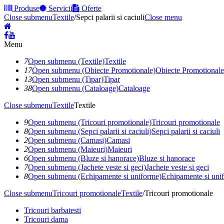
Produse
Servicii
Oferte
Close submenu
Textile
/
Sepci palarii si caciuli
Close menu
Menu
7
Open submenu (Textile)
Textile
17
Open submenu (Obiecte Promotionale)
Obiecte Promotionale
13
Open submenu (Tipar)
Tipar
38
Open submenu (Cataloage)
Cataloage
Close submenu
Textile
Textile
9
Open submenu (Tricouri promotionale)
Tricouri promotionale
8
Open submenu (Sepci palarii si caciuli)
Sepci palarii si caciuli
2
Open submenu (Camasi)
Camasi
2
Open submenu (Maieuri)
Maieuri
6
Open submenu (Bluze si hanorace)
Bluze si hanorace
7
Open submenu (Jachete veste si geci)
Jachete veste si geci
8
Open submenu (Echipamente si uniforme)
Echipamente si uni
Close submenu
Tricouri promotionale
Textile
/
Tricouri promotionale
Tricouri barbatesti
Tricouri dama