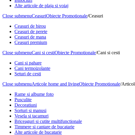
Binocluri
Alte articole de plaja si voiaj
Close submenu
Ceasuri
Obiecte Promotionale
/
Ceasuri
Ceasuri de birou
Ceasuri de perete
Ceasuri de mana
Ceasuri premium
Close submenu
Cani si cesti
Obiecte Promotionale
/
Cani si cesti
Cani si pahare
Cani termoizolante
Seturi de cesti
Close submenu
Articole home and living
Obiecte Promotionale
/
Artico
Rame si albume foto
Pusculite
Decoratiuni
Sorturi si manusi
Vesela si tacamuri
Briceaguri si cutite multifunctionale
Timmere si cantare de bucatarie
Alte articole de bucatarie