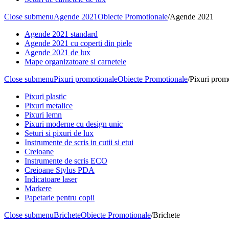
Close submenu
Agende 2021
Obiecte Promotionale
/
Agende 2021
Agende 2021 standard
Agende 2021 cu coperti din piele
Agende 2021 de lux
Mape organizatoare si carnetele
Close submenu
Pixuri promotionale
Obiecte Promotionale
/
Pixuri prom
Pixuri plastic
Pixuri metalice
Pixuri lemn
Pixuri moderne cu design unic
Seturi si pixuri de lux
Instrumente de scris in cutii si etui
Creioane
Instrumente de scris ECO
Creioane Stylus PDA
Indicatoare laser
Markere
Papetarie pentru copii
Close submenu
Brichete
Obiecte Promotionale
/
Brichete