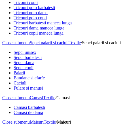
Tricouri copii
Tricouri polo barbatesti
Tricouri polo dama
Tricouri polo copii
Tricouri barbatesti maneca lunga
Tricouri dama maneca lunga
Tricouri copii maneca lunga
Close submenu
Sepci palarii si caciuli
Textile
/
Sepci palarii si caciuli
Sepci unisex
Sepci barbatesti
Sepci dama
Sepci copii
Palarii
Bandane si efarfe
Caciuli
Fulare si manusi
Close submenu
Camasi
Textile
/
Camasi
Camasi barbatesti
Camasi de dama
Close submenu
Maieuri
Textile
/
Maieuri