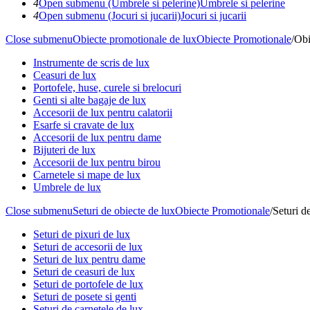
4
Open submenu (Umbrele si pelerine)
Umbrele si pelerine
4
Open submenu (Jocuri si jucarii)
Jocuri si jucarii
Close submenu
Obiecte promotionale de lux
Obiecte Promotionale
/
Obi
Instrumente de scris de lux
Ceasuri de lux
Portofele, huse, curele si brelocuri
Genti si alte bagaje de lux
Accesorii de lux pentru calatorii
Esarfe si cravate de lux
Accesorii de lux pentru dame
Bijuteri de lux
Accesorii de lux pentru birou
Carnetele si mape de lux
Umbrele de lux
Close submenu
Seturi de obiecte de lux
Obiecte Promotionale
/
Seturi d
Seturi de pixuri de lux
Seturi de accesorii de lux
Seturi de lux pentru dame
Seturi de ceasuri de lux
Seturi de portofele de lux
Seturi de posete si genti
Seturi de carnetele de lux