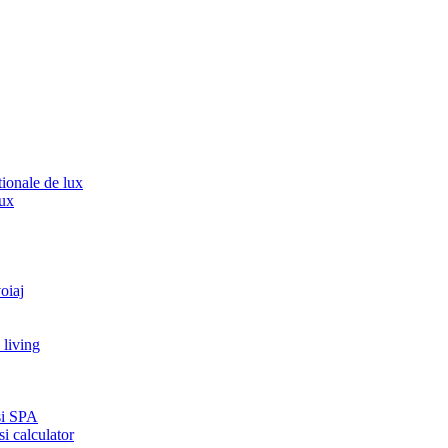
ionale de lux
lux
voiaj
 living
 si SPA
si calculator