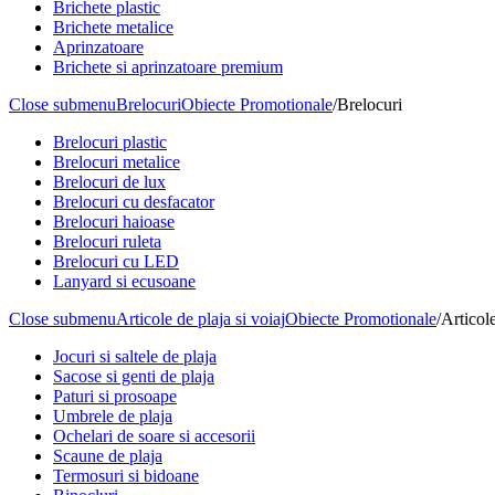
Brichete plastic
Brichete metalice
Aprinzatoare
Brichete si aprinzatoare premium
Close submenu
Brelocuri
Obiecte Promotionale
/
Brelocuri
Brelocuri plastic
Brelocuri metalice
Brelocuri de lux
Brelocuri cu desfacator
Brelocuri haioase
Brelocuri ruleta
Brelocuri cu LED
Lanyard si ecusoane
Close submenu
Articole de plaja si voiaj
Obiecte Promotionale
/
Articole
Jocuri si saltele de plaja
Sacose si genti de plaja
Paturi si prosoape
Umbrele de plaja
Ochelari de soare si accesorii
Scaune de plaja
Termosuri si bidoane