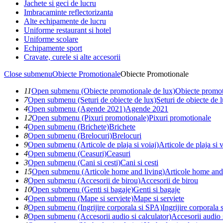
Jachete si geci de lucru
Imbracaminte reflectorizanta
Alte echipamente de lucru
Uniforme restaurant si hotel
Uniforme scolare
Echipamente sport
Cravate, curele si alte accesorii
Close submenu
Obiecte Promotionale
Obiecte Promotionale
11
Open submenu (Obiecte promotionale de lux)
Obiecte promot
7
Open submenu (Seturi de obiecte de lux)
Seturi de obiecte de 
4
Open submenu (Agende 2021)
Agende 2021
12
Open submenu (Pixuri promotionale)
Pixuri promotionale
4
Open submenu (Brichete)
Brichete
8
Open submenu (Brelocuri)
Brelocuri
9
Open submenu (Articole de plaja si voiaj)
Articole de plaja si 
4
Open submenu (Ceasuri)
Ceasuri
3
Open submenu (Cani si cesti)
Cani si cesti
15
Open submenu (Articole home and living)
Articole home and
8
Open submenu (Accesorii de birou)
Accesorii de birou
10
Open submenu (Genti si bagaje)
Genti si bagaje
4
Open submenu (Mape si serviete)
Mape si serviete
8
Open submenu (Ingrijire corporala si SPA)
Ingrijire corporala
8
Open submenu (Accesorii audio si calculator)
Accesorii audio 