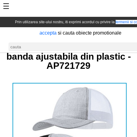
Prin utilizarea site-ului nostru, iti exprimi acordul cu privire la
termenii si co
accepta
si cauta obiecte promotionale
Sapca unisex cu plasa si
banda ajustabila din plastic -
AP721729