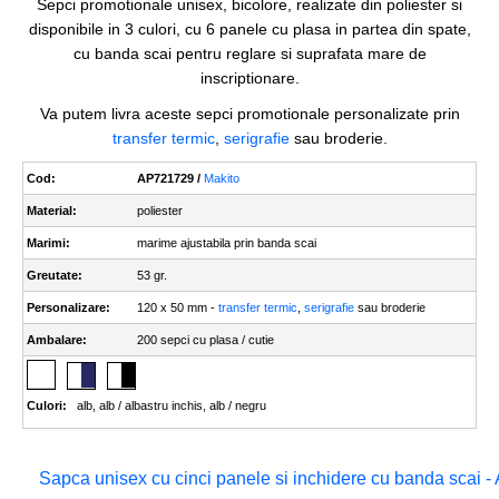
Sepci promotionale unisex, bicolore, realizate din poliester si
disponibile in 3 culori, cu 6 panele cu plasa in partea din spate,
cu banda scai pentru reglare si suprafata mare de
inscriptionare.
Va putem livra aceste sepci promotionale personalizate prin
transfer termic
,
serigrafie
sau broderie.
Cod:
AP721729 /
Makito
Material:
poliester
Marimi:
marime ajustabila prin banda scai
Greutate:
53 gr.
Personalizare:
120 x 50 mm -
transfer termic
,
serigrafie
sau broderie
Ambalare:
200 sepci cu plasa / cutie
Culori:
alb
,
alb / albastru inchis
,
alb / negru
Sapca unisex cu cinci panele si inchidere cu banda scai 