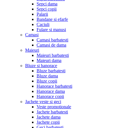
Sepci dama
Sepci copii
Palarii
Bandane si efarfe
Caciuli
Fulare si manusi
Camasi
Camasi barbatesti
Camasi de dama
Maieuri
Maieuri barbatesti
Maieuri dama
Bluze si hanorace
Bluze barbatesti
Bluze dama
Bluze copii
Hanorace barbatesti
Hanorace dama
Hanorace copii
Jachete veste si geci
Veste promotionale
Jachete barbatesti
Jachete dama
Jachete copii
Geci barbatesti