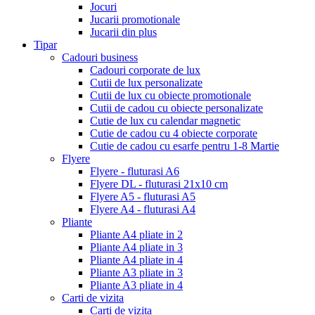
Jocuri
Jucarii promotionale
Jucarii din plus
Tipar
Cadouri business
Cadouri corporate de lux
Cutii de lux personalizate
Cutii de lux cu obiecte promotionale
Cutii de cadou cu obiecte personalizate
Cutie de lux cu calendar magnetic
Cutie de cadou cu 4 obiecte corporate
Cutie de cadou cu esarfe pentru 1-8 Martie
Flyere
Flyere - fluturasi A6
Flyere DL - fluturasi 21x10 cm
Flyere A5 - fluturasi A5
Flyere A4 - fluturasi A4
Pliante
Pliante A4 pliate in 2
Pliante A4 pliate in 3
Pliante A4 pliate in 4
Pliante A3 pliate in 3
Pliante A3 pliate in 4
Carti de vizita
Carti de vizita