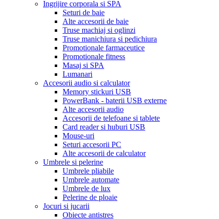
Ingrijire corporala si SPA
Seturi de baie
Alte accesorii de baie
Truse machiaj si oglinzi
Truse manichiura si pedichiura
Promotionale farmaceutice
Promotionale fitness
Masaj si SPA
Lumanari
Accesorii audio si calculator
Memory stickuri USB
PowerBank - baterii USB externe
Alte accesorii audio
Accesorii de telefoane si tablete
Card reader si huburi USB
Mouse-uri
Seturi accesorii PC
Alte accesorii de calculator
Umbrele si pelerine
Umbrele pliabile
Umbrele automate
Umbrele de lux
Pelerine de ploaie
Jocuri si jucarii
Obiecte antistres