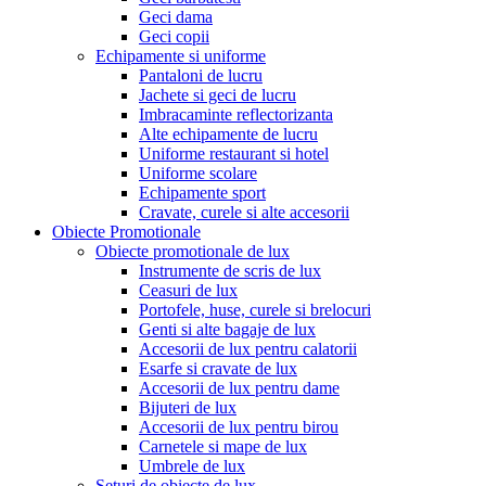
Geci dama
Geci copii
Echipamente si uniforme
Pantaloni de lucru
Jachete si geci de lucru
Imbracaminte reflectorizanta
Alte echipamente de lucru
Uniforme restaurant si hotel
Uniforme scolare
Echipamente sport
Cravate, curele si alte accesorii
Obiecte Promotionale
Obiecte promotionale de lux
Instrumente de scris de lux
Ceasuri de lux
Portofele, huse, curele si brelocuri
Genti si alte bagaje de lux
Accesorii de lux pentru calatorii
Esarfe si cravate de lux
Accesorii de lux pentru dame
Bijuteri de lux
Accesorii de lux pentru birou
Carnetele si mape de lux
Umbrele de lux
Seturi de obiecte de lux