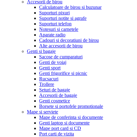
Accesorii de birou
Calculatoare de birou si buzunar
Suporturi pixuri
Suporturi notite si agrafe
Suporturi telefon
Notesuri si carnetele
Aparate radio
Cadouri si decoratiuni de birou
Alte accesorii de birou
Genti si bagaje
Sacose de cumparaturi
Genti de voiaj
Genti sport
Genti frigorifice si picnic
Rucsacuri
Trollere
Seturi de bagaje
Accesorii de bagaje
Genti cosmetice
Borsete si portofele promotionale
Mape si serviete
Mape de conferinta si documente
Genti laptop si documente
Mape port card si CD
Port carti de vizita