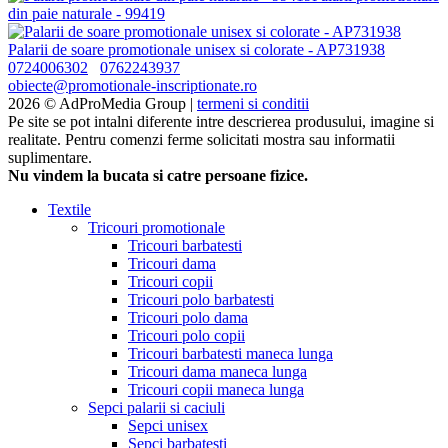
din paie naturale - 99419
Palarii de soare promotionale unisex si colorate - AP731938
0724006302
0762243937
obiecte@promotionale-inscriptionate.ro
2026 © AdProMedia Group |
termeni si conditii
Pe site se pot intalni diferente intre descrierea produsului, imagine si
realitate. Pentru comenzi ferme solicitati mostra sau informatii
suplimentare.
Nu vindem la bucata si catre persoane fizice.
Textile
Tricouri promotionale
Tricouri barbatesti
Tricouri dama
Tricouri copii
Tricouri polo barbatesti
Tricouri polo dama
Tricouri polo copii
Tricouri barbatesti maneca lunga
Tricouri dama maneca lunga
Tricouri copii maneca lunga
Sepci palarii si caciuli
Sepci unisex
Sepci barbatesti