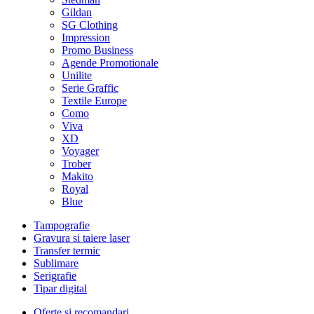
Gildan
SG Clothing
Impression
Promo Business
Agende Promotionale
Unilite
Serie Graffic
Textile Europe
Como
Viva
XD
Voyager
Trober
Makito
Royal
Blue
Tampografie
Gravura si taiere laser
Transfer termic
Sublimare
Serigrafie
Tipar digital
Oferte si recomandari