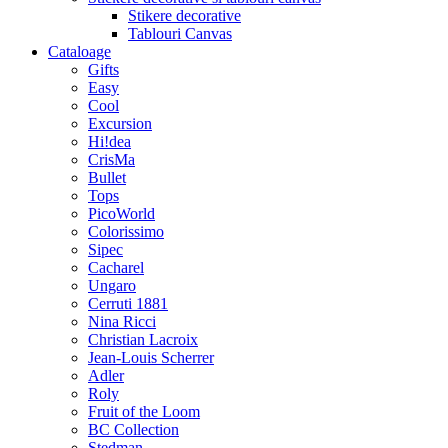
Stikere decorative
Tablouri Canvas
Cataloage
Gifts
Easy
Cool
Excursion
Hi!dea
CrisMa
Bullet
Tops
PicoWorld
Colorissimo
Sipec
Cacharel
Ungaro
Cerruti 1881
Nina Ricci
Christian Lacroix
Jean-Louis Scherrer
Adler
Roly
Fruit of the Loom
BC Collection
Stedman