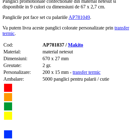
Panglici promotionale confectionate din material netesut si
disponibile in 9 culori cu dimensiuni de 67 x 2,7 cm.
Panglicile pot face set cu palariile
AP781049
.
Va putem livra aceste panglici colorate personalizate prin
transfer
termic
.
Cod:
AP781837 /
Makito
Material:
material netesut
Dimensiuni:
670 x 27 mm
Greutate:
2 gr.
Personalizare:
200 x 15 mm -
transfer termic
Ambalare:
5000 panglici pentru palarii / cutie