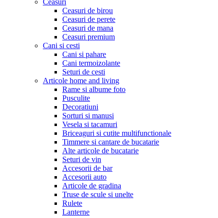
Ceasuri
Ceasuri de birou
Ceasuri de perete
Ceasuri de mana
Ceasuri premium
Cani si cesti
Cani si pahare
Cani termoizolante
Seturi de cesti
Articole home and living
Rame si albume foto
Pusculite
Decoratiuni
Sorturi si manusi
Vesela si tacamuri
Briceaguri si cutite multifunctionale
Timmere si cantare de bucatarie
Alte articole de bucatarie
Seturi de vin
Accesorii de bar
Accesorii auto
Articole de gradina
Truse de scule si unelte
Rulete
Lanterne