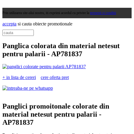
Prin utilizarea site-ului nostru, iti exprimi acordul cu privire la
termenii si conditii
accepta
si cauta obiecte promotionale
Panglica colorata din material netesut
pentru palarii -
AP781837
+ in lista de cereri
cere oferta pret
Panglici promoitonale colorate din
material netesut pentru palarii -
AP781837