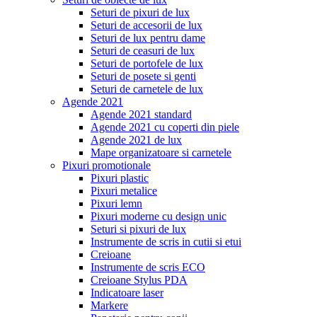
Seturi de pixuri de lux
Seturi de accesorii de lux
Seturi de lux pentru dame
Seturi de ceasuri de lux
Seturi de portofele de lux
Seturi de posete si genti
Seturi de carnetele de lux
Agende 2021
Agende 2021 standard
Agende 2021 cu coperti din piele
Agende 2021 de lux
Mape organizatoare si carnetele
Pixuri promotionale
Pixuri plastic
Pixuri metalice
Pixuri lemn
Pixuri moderne cu design unic
Seturi si pixuri de lux
Instrumente de scris in cutii si etui
Creioane
Instrumente de scris ECO
Creioane Stylus PDA
Indicatoare laser
Markere