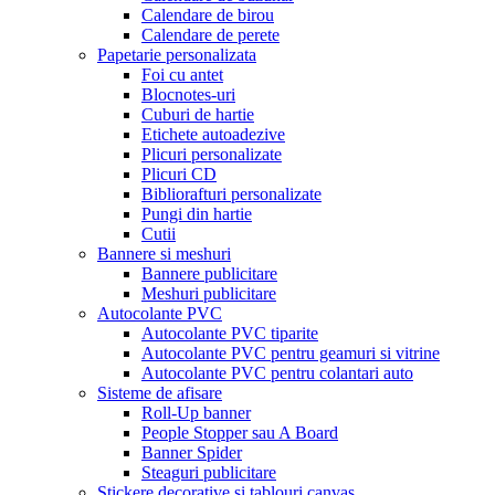
Calendare de birou
Calendare de perete
Papetarie personalizata
Foi cu antet
Blocnotes-uri
Cuburi de hartie
Etichete autoadezive
Plicuri personalizate
Plicuri CD
Bibliorafturi personalizate
Pungi din hartie
Cutii
Bannere si meshuri
Bannere publicitare
Meshuri publicitare
Autocolante PVC
Autocolante PVC tiparite
Autocolante PVC pentru geamuri si vitrine
Autocolante PVC pentru colantari auto
Sisteme de afisare
Roll-Up banner
People Stopper sau A Board
Banner Spider
Steaguri publicitare
Stickere decorative si tablouri canvas