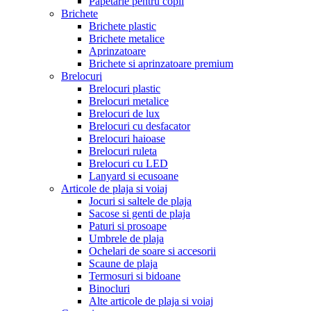
Papetarie pentru copii
Brichete
Brichete plastic
Brichete metalice
Aprinzatoare
Brichete si aprinzatoare premium
Brelocuri
Brelocuri plastic
Brelocuri metalice
Brelocuri de lux
Brelocuri cu desfacator
Brelocuri haioase
Brelocuri ruleta
Brelocuri cu LED
Lanyard si ecusoane
Articole de plaja si voiaj
Jocuri si saltele de plaja
Sacose si genti de plaja
Paturi si prosoape
Umbrele de plaja
Ochelari de soare si accesorii
Scaune de plaja
Termosuri si bidoane
Binocluri
Alte articole de plaja si voiaj