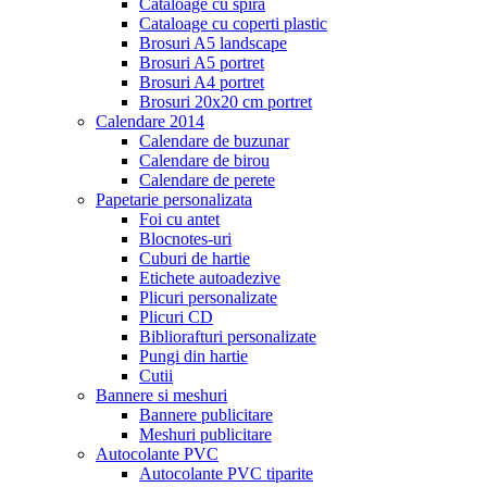
Cataloage cu spira
Cataloage cu coperti plastic
Brosuri A5 landscape
Brosuri A5 portret
Brosuri A4 portret
Brosuri 20x20 cm portret
Calendare 2014
Calendare de buzunar
Calendare de birou
Calendare de perete
Papetarie personalizata
Foi cu antet
Blocnotes-uri
Cuburi de hartie
Etichete autoadezive
Plicuri personalizate
Plicuri CD
Bibliorafturi personalizate
Pungi din hartie
Cutii
Bannere si meshuri
Bannere publicitare
Meshuri publicitare
Autocolante PVC
Autocolante PVC tiparite