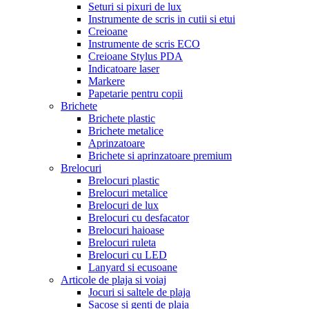
Seturi si pixuri de lux
Instrumente de scris in cutii si etui
Creioane
Instrumente de scris ECO
Creioane Stylus PDA
Indicatoare laser
Markere
Papetarie pentru copii
Brichete
Brichete plastic
Brichete metalice
Aprinzatoare
Brichete si aprinzatoare premium
Brelocuri
Brelocuri plastic
Brelocuri metalice
Brelocuri de lux
Brelocuri cu desfacator
Brelocuri haioase
Brelocuri ruleta
Brelocuri cu LED
Lanyard si ecusoane
Articole de plaja si voiaj
Jocuri si saltele de plaja
Sacose si genti de plaja