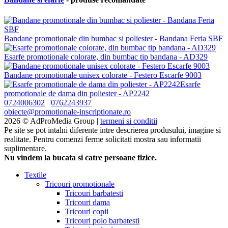
Bandane promotionale din bumbac si poliester - Bandana Feria SBF
Esarfe promotionale colorate, din bumbac tip bandana - AD329
Bandane promotionale unisex colorate - Festero Escarfe 9003
Esarfe
promotionale de dama din poliester - AP2242
0724006302
0762243937
obiecte@promotionale-inscriptionate.ro
2026 © AdProMedia Group |
termeni si conditii
Pe site se pot intalni diferente intre descrierea produsului, imagine si
realitate. Pentru comenzi ferme solicitati mostra sau informatii
suplimentare.
Nu vindem la bucata si catre persoane fizice.
Textile
Tricouri promotionale
Tricouri barbatesti
Tricouri dama
Tricouri copii
Tricouri polo barbatesti