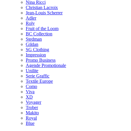
Nina Ricci
Christian Lacroix
Jean-Louis Scherrer
Adler
Roly
Fruit of the Loom
BC Collection
Stedman
Gildan
SG Clothing
Impression
Promo Business
Agende Promotionale
Unilite
Serie Graffic
Textile Europe
Como
Viva
XD
Voyager
Trober
Makito
Royal
Blue