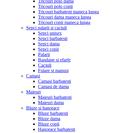
Tricouri polo dama
Tricouri polo copii
Tricouri barbatesti maneca lunga
Tricouri dama maneca lunga
Tricouri copii maneca lunga
Sepci palarii si caciuli
Sepci unisex
Sepci barbatesti
Sepci dama
Sepci copii
Palarii
Bandane si efarfe
Caciuli
Fulare si manusi
Camasi
Camasi barbatesti
Camasi de dama
Maieuri
Maieuri barbatesti
Maieuri dama
Bluze si hanorace
Bluze barbatesti
Bluze dama
Bluze copii
Hanorace barbatesti