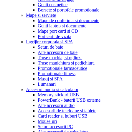
Genti cosmetice
Borsete si portofele promotionale
Mape si serviete
Mape de conferinta si documente
Genti laptop si documente
Mape port card si CD
Port carti de vizita
Ingrijire corporala si SPA
Seturi de baie
Alte accesorii de baie
Truse machiaj si oglinzi
Truse manichiura si pedichiura
Promotionale farmaceutice
Promotionale fitness
Masaj si SPA
Lumanari
Accesorii audio si calculator
Memory stickuri USB
PowerBank - baterii USB externe
Alte accesorii audio
Accesorii de telefoane si tablete
Card reader si huburi USB
Mouse-uri
Seturi accesorii PC
Alte accesorii de calculator