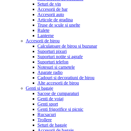
Seturi de vin
Accesorii de bar
Accesorii auto
Articole de gradina
Truse de scule si unelte
Rulete
Lanterne
Accesorii de birou
Calculatoare de birou si buzunar
Suporturi pixuri
Suporturi notite si agrafe
Suporturi telefon
Notesuri si carnetele
Aparate radio
Cadouri si decoratiuni de birou
Alte accesorii de birou
Genti si bagaje
Sacose de cumparaturi
Genti de voiaj
Genti sport
Genti frigorifice si picnic
Rucsacuri
Trollere
Seturi de bagaje
Accesorii de bagaje