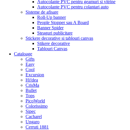
Autocolante PVC pentru geamuri si vitrine
Autocolante PVC pentru colantari auto
Sisteme de afisare
Roll-Up banner
People Stopper sau A Board
Banner Spider
Steaguri publicitare
Stickere decorative si tablouri canvas
Stikere decorative
Tablouri Canvas
Cataloage
Gifts
Easy
Cool
Excursion
Hi!dea
CrisMa
Bullet
Tops
PicoWorld
Colorissimo
Sipec
Cacharel
Ungaro
Cerruti 1881