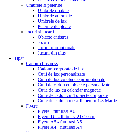
Umbrele si pelerine
Umbrele pliabile
Umbrele automate
Umbrele de lux
Pelerine de ploaie
Jocuri si jucarii
Obiecte antistres
Jocuri
Jucarii promotionale
Jucarii din plus
Tipar
Cadouri business
Cadouri corporate de lux
Cutii de lux personalizate
Cutii de lux cu obiecte promotionale
Cutii de cadou cu obiecte personalizate
Cutie de lux cu calendar magnetic
Cutie de cadou cu 4 obiecte corporate
Cutie de cadou cu esarfe pentru 1-8 Martie
Flyere
Flyere - fluturasi A6
Flyere DL - fluturasi 21x10 cm
Flyere A5 - fluturasi A5
Flyere A4 - fluturasi A4