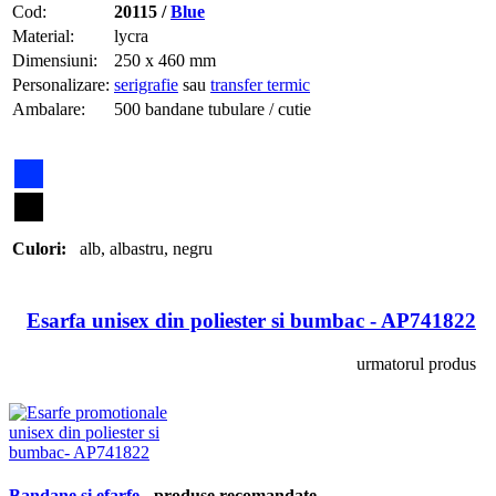
Cod:
20115 /
Blue
Material:
lycra
Dimensiuni:
250 x 460 mm
Personalizare:
serigrafie
sau
transfer termic
Ambalare:
500 bandane tubulare / cutie
Culori:
alb
,
albastru
,
negru
Esarfa unisex din poliester si bumbac - AP741822
urmatorul produs
Bandane si efarfe
- produse recomandate