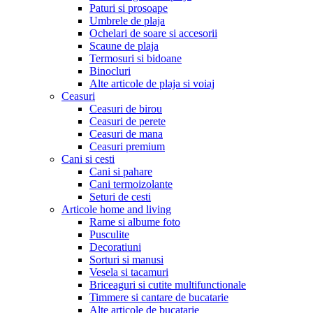
Paturi si prosoape
Umbrele de plaja
Ochelari de soare si accesorii
Scaune de plaja
Termosuri si bidoane
Binocluri
Alte articole de plaja si voiaj
Ceasuri
Ceasuri de birou
Ceasuri de perete
Ceasuri de mana
Ceasuri premium
Cani si cesti
Cani si pahare
Cani termoizolante
Seturi de cesti
Articole home and living
Rame si albume foto
Pusculite
Decoratiuni
Sorturi si manusi
Vesela si tacamuri
Briceaguri si cutite multifunctionale
Timmere si cantare de bucatarie
Alte articole de bucatarie