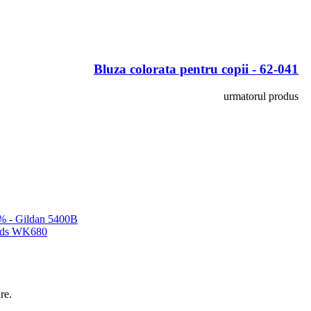
Bluza colorata pentru copii - 62-041
urmatorul produs
0% - Gildan 5400B
 Kids WK680
re.