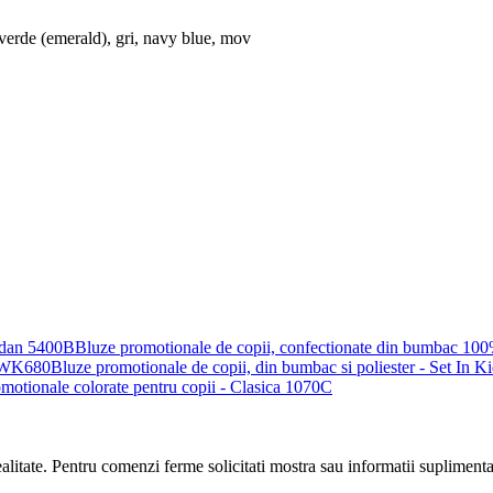
verde (emerald)
,
gri
,
navy blue
,
mov
Bluze promotionale de copii, confectionate din bumbac 10
Bluze promotionale de copii, din bumbac si poliester - Set In
motionale colorate pentru copii - Clasica 1070C
realitate. Pentru comenzi ferme solicitati mostra sau informatii suplimenta