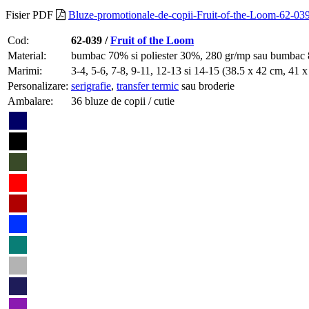
Fisier PDF
Bluze-promotionale-de-copii-Fruit-of-the-Loom-62-039
Cod:
62-039 /
Fruit of the Loom
Material:
bumbac 70% si poliester 30%, 280 gr/mp sau bumbac 
Marimi:
3-4, 5-6, 7-8, 9-11, 12-13 si 14-15 (38.5 x 42 cm, 41
Personalizare:
serigrafie
,
transfer termic
sau broderie
Ambalare:
36 bluze de copii / cutie