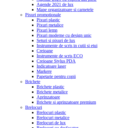
Agende 2021 de lux
Mape organizatoare si carnetele
Pixuri promotionale
Pixuri plastic
Pixuri metalice
Pixuri lemn
Pixuri moderne cu design unic
Seturi si pixuri de lux
Instrumente de scris in cutii si etui
Creioane
Instrumente de scris ECO
Creioane Stylus PDA
Indicatoare laser
Markere
Papetarie pentru copii
Brichete
Brichete plastic
Brichete metalice
Aprinzatoare
Brichete si aprinzatoare premium
Brelocuri
Brelocuri plastic
Brelocuri metalice
Brelocuri de lux
Brelocuri cu desfacator