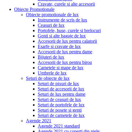
Cravate, curele si alte accesorii
Obiecte Promotionale
Obiecte promotionale de lux
Instrumente de scris de lux
Ceasuri de lux
Portofele, huse, curele si brelocuri
Genti si alte bagaje de lux
Accesorii de lux pentru calatorii
Esarfe si cravate de lux
Accesorii de lux pentru dame
Bijuteri de lux
Accesorii de lux pentru birou
Carnetele si mape de lux
Umbrele de lux
Seturi de obiecte de lux
Seturi de pixuri de lux
Seturi de accesorii de lux
Seturi de lux pentru dame
Seturi de ceasuri de lux
Seturi de portofele de lux
Seturi de posete si genti
Seturi de carnetele de lux
Agende 2021
Agende 2021 standard
Agende 2021 cu coperti din piele