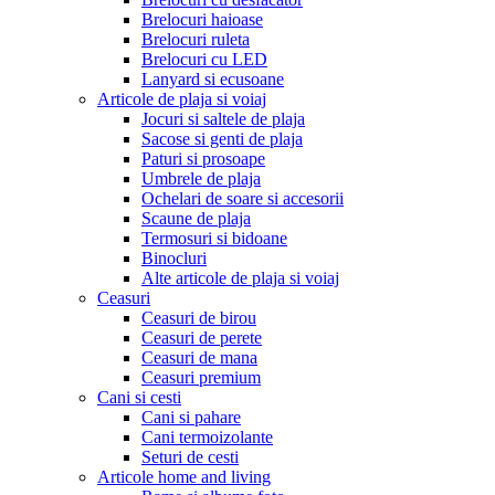
Brelocuri haioase
Brelocuri ruleta
Brelocuri cu LED
Lanyard si ecusoane
Articole de plaja si voiaj
Jocuri si saltele de plaja
Sacose si genti de plaja
Paturi si prosoape
Umbrele de plaja
Ochelari de soare si accesorii
Scaune de plaja
Termosuri si bidoane
Binocluri
Alte articole de plaja si voiaj
Ceasuri
Ceasuri de birou
Ceasuri de perete
Ceasuri de mana
Ceasuri premium
Cani si cesti
Cani si pahare
Cani termoizolante
Seturi de cesti
Articole home and living