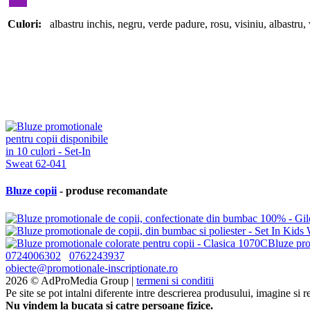
Culori:
albastru inchis
,
negru
,
verde padure
,
rosu
,
visiniu
,
albastru
,
Bluze copii
- produse recomandate
Bluze pro
0724006302
0762243937
obiecte@promotionale-inscriptionate.ro
2026 © AdProMedia Group |
termeni si conditii
Pe site se pot intalni diferente intre descrierea produsului, imagine si 
Nu vindem la bucata si catre persoane fizice.