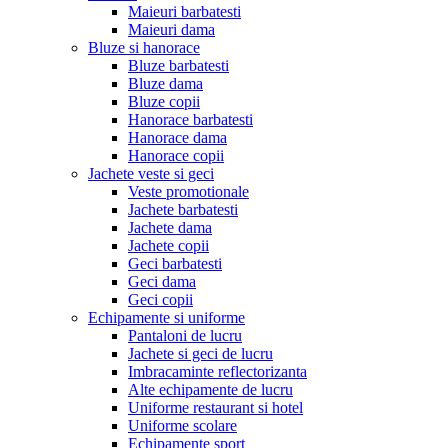
Maieuri barbatesti
Maieuri dama
Bluze si hanorace
Bluze barbatesti
Bluze dama
Bluze copii
Hanorace barbatesti
Hanorace dama
Hanorace copii
Jachete veste si geci
Veste promotionale
Jachete barbatesti
Jachete dama
Jachete copii
Geci barbatesti
Geci dama
Geci copii
Echipamente si uniforme
Pantaloni de lucru
Jachete si geci de lucru
Imbracaminte reflectorizanta
Alte echipamente de lucru
Uniforme restaurant si hotel
Uniforme scolare
Echipamente sport