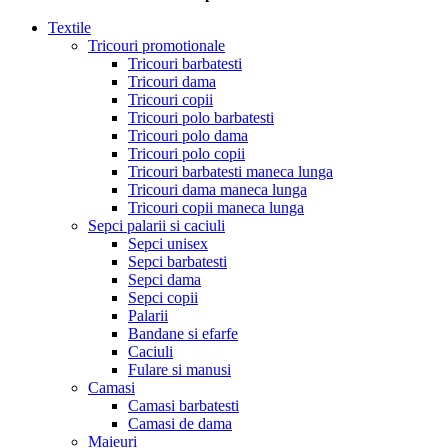
Textile
Tricouri promotionale
Tricouri barbatesti
Tricouri dama
Tricouri copii
Tricouri polo barbatesti
Tricouri polo dama
Tricouri polo copii
Tricouri barbatesti maneca lunga
Tricouri dama maneca lunga
Tricouri copii maneca lunga
Sepci palarii si caciuli
Sepci unisex
Sepci barbatesti
Sepci dama
Sepci copii
Palarii
Bandane si efarfe
Caciuli
Fulare si manusi
Camasi
Camasi barbatesti
Camasi de dama
Maieuri