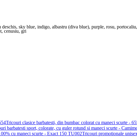
u deschis
,
sky blue
,
indigo
,
albastru (diva blue)
,
purple
,
rosu
,
portocaliu
t
,
cenusiu
,
gri
Tricouri clasice barbatesti, din bumbac colorat cu maneci scurte - 6
Tricouri promotionale unis