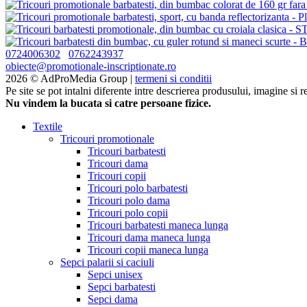
0724006302
0762243937
obiecte@promotionale-inscriptionate.ro
2026 © AdProMedia Group |
termeni si conditii
Pe site se pot intalni diferente intre descrierea produsului, imagine si 
Nu vindem la bucata si catre persoane fizice.
Textile
Tricouri promotionale
Tricouri barbatesti
Tricouri dama
Tricouri copii
Tricouri polo barbatesti
Tricouri polo dama
Tricouri polo copii
Tricouri barbatesti maneca lunga
Tricouri dama maneca lunga
Tricouri copii maneca lunga
Sepci palarii si caciuli
Sepci unisex
Sepci barbatesti
Sepci dama