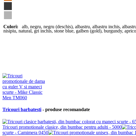
Culori:
alb
,
negru
,
negru (deschis)
,
albastru
,
albastru inchis
,
albastr
nisipiu
,
natural
,
gri inchis
,
stone blue
,
galben (gold)
,
burgundy
,
aprico
Tricouri barbatesti
- produse recomandate
Tricouri promotionale clasice, din bumbac pentru adulti - 5000
scurte - Camimera 0450