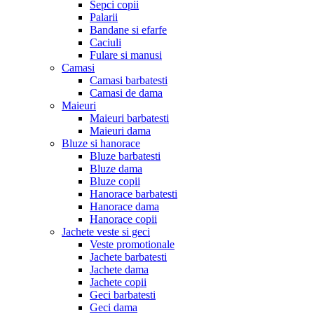
Sepci copii
Palarii
Bandane si efarfe
Caciuli
Fulare si manusi
Camasi
Camasi barbatesti
Camasi de dama
Maieuri
Maieuri barbatesti
Maieuri dama
Bluze si hanorace
Bluze barbatesti
Bluze dama
Bluze copii
Hanorace barbatesti
Hanorace dama
Hanorace copii
Jachete veste si geci
Veste promotionale
Jachete barbatesti
Jachete dama
Jachete copii
Geci barbatesti
Geci dama