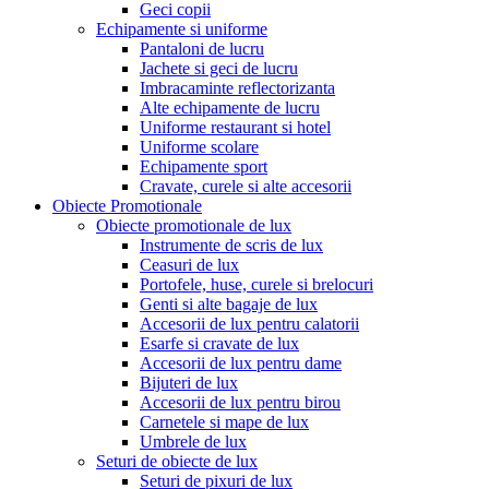
Geci copii
Echipamente si uniforme
Pantaloni de lucru
Jachete si geci de lucru
Imbracaminte reflectorizanta
Alte echipamente de lucru
Uniforme restaurant si hotel
Uniforme scolare
Echipamente sport
Cravate, curele si alte accesorii
Obiecte Promotionale
Obiecte promotionale de lux
Instrumente de scris de lux
Ceasuri de lux
Portofele, huse, curele si brelocuri
Genti si alte bagaje de lux
Accesorii de lux pentru calatorii
Esarfe si cravate de lux
Accesorii de lux pentru dame
Bijuteri de lux
Accesorii de lux pentru birou
Carnetele si mape de lux
Umbrele de lux
Seturi de obiecte de lux
Seturi de pixuri de lux