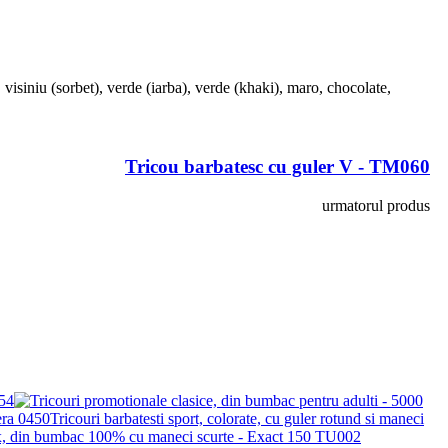
,
visiniu (sorbet)
,
verde (iarba)
,
verde (khaki)
,
maro
,
chocolate
,
Tricou barbatesc cu guler V - TM060
urmatorul produs
554
Tricouri barbatesti sport, colorate, cu guler rotund si maneci
ex, din bumbac 100% cu maneci scurte - Exact 150 TU002