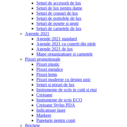
Seturi de accesorii de lux
Seturi de lux pentru dame
Seturi de ceasuri de lux
Seturi de portofele de lux
Seturi de posete si genti
Seturi de carnetele de lux
Agende 2021
Agende 2021 standard
Agende 2021 cu coperti din piele
Agende 2021 de lux
Mape organizatoare si carnetele
Pixuri promotionale
Pixuri plastic
Pixuri metalice
Pixuri lemn
Pixuri moderne cu design unic
Seturi si pixuri de lux
Instrumente de scris in cutii si etui
Creioane
Instrumente de scris ECO
Creioane Stylus PDA
Indicatoare laser
Markere
Papetarie pentru copii
Brichete