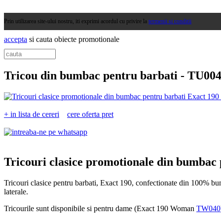
Prin utilizarea site-ului nostru, iti exprimi acordul cu privire la
termenii si conditii
accepta
si cauta obiecte promotionale
Tricou din bumbac pentru barbati -
TU00
+ in lista de cereri
cere oferta pret
Tricouri clasice promotionale din bumbac 
Tricouri clasice pentru barbati, Exact 190, confectionate din 100% bum
laterale.
Tricourile sunt disponibile si pentru dame (Exact 190 Woman
TW040