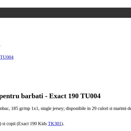
4
pentru barbati -
Exact 190 TU004
bac, 185 gr/mp 1x1, single jersey; disponibile in 29 culori si marimi de
) si copii (Exact 190 Kids
TK301
).