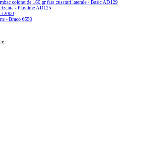
umbac colorat de 160 gr fara cusaturi laterale - Basic AD129
torizanta - Playtime AD125
 ST2000
urte - Braco 6550
re.