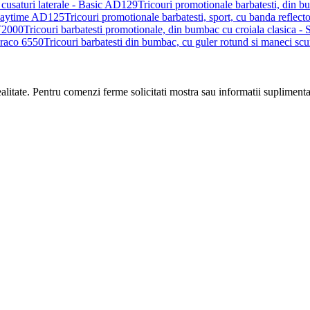
Tricouri promotionale barbatesti, din b
Tricouri promotionale barbatesti, sport, cu banda reflec
Tricouri barbatesti promotionale, din bumbac cu croiala clasica -
Tricouri barbatesti din bumbac, cu guler rotund si maneci sc
realitate. Pentru comenzi ferme solicitati mostra sau informatii suplimenta