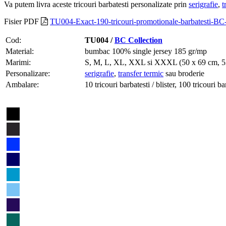
Va putem livra aceste tricouri barbatesti personalizate prin
serigrafie
,
t
Fisier PDF
TU004-Exact-190-tricouri-promotionale-barbatesti-BC-
Cod:
TU004 /
BC Collection
Material:
bumbac 100% single jersey 185 gr/mp
Marimi:
S, M, L, XL, XXL si XXXL (50 x 69 cm, 53 
Personalizare:
serigrafie
,
transfer termic
sau broderie
Ambalare:
10 tricouri barbatesti / blister, 100 tricouri ba