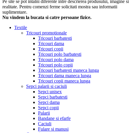
Pe site se pot intalni diferente intre descrierea produsului, imagine si
realitate. Pentru comenzi ferme solicitati mostra sau informatii
suplimentare.
Nu vindem la bucata si catre persoane fizice.
Textile
Tricouri promotionale
Tricouri barbatesti
Tricouri dama
Tricouri copii
Tricouri polo barbatesti
Tricouri polo dama
Tricouri polo copii
Tricouri barbatesti maneca lunga
Tricouri dama maneca lunga
Tricouri copii maneca lunga
Sepci palarii si caciuli
Sepci unisex
Sepci barbatesti
Sepci dama
Sepci copii
Palarii
Bandane si efarfe
Caciuli
Fulare si manusi