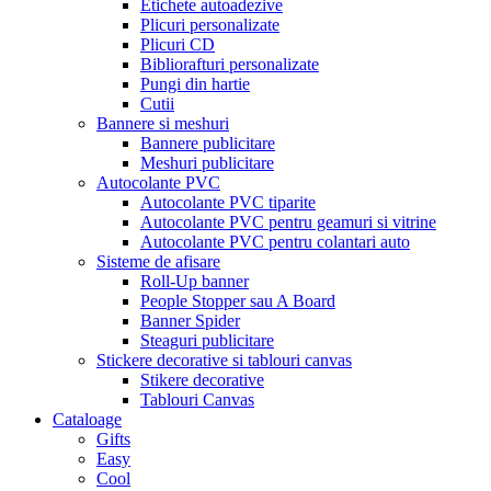
Etichete autoadezive
Plicuri personalizate
Plicuri CD
Bibliorafturi personalizate
Pungi din hartie
Cutii
Bannere si meshuri
Bannere publicitare
Meshuri publicitare
Autocolante PVC
Autocolante PVC tiparite
Autocolante PVC pentru geamuri si vitrine
Autocolante PVC pentru colantari auto
Sisteme de afisare
Roll-Up banner
People Stopper sau A Board
Banner Spider
Steaguri publicitare
Stickere decorative si tablouri canvas
Stikere decorative
Tablouri Canvas
Cataloage
Gifts
Easy
Cool