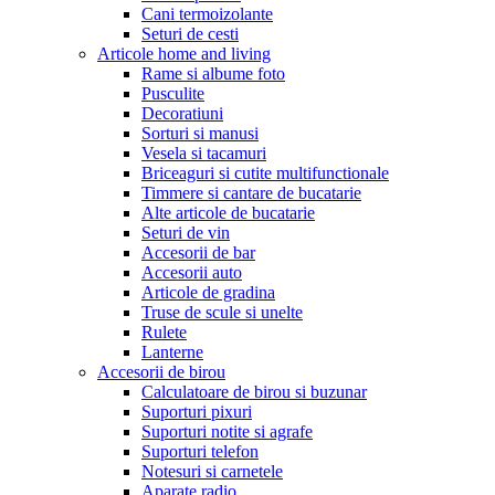
Cani termoizolante
Seturi de cesti
Articole home and living
Rame si albume foto
Pusculite
Decoratiuni
Sorturi si manusi
Vesela si tacamuri
Briceaguri si cutite multifunctionale
Timmere si cantare de bucatarie
Alte articole de bucatarie
Seturi de vin
Accesorii de bar
Accesorii auto
Articole de gradina
Truse de scule si unelte
Rulete
Lanterne
Accesorii de birou
Calculatoare de birou si buzunar
Suporturi pixuri
Suporturi notite si agrafe
Suporturi telefon
Notesuri si carnetele
Aparate radio