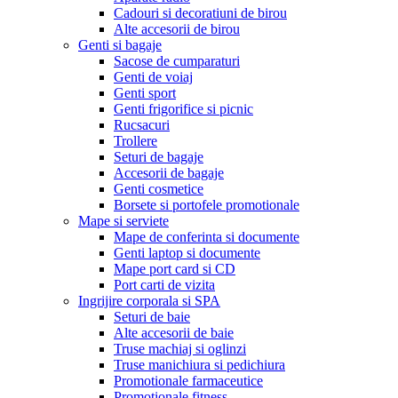
Cadouri si decoratiuni de birou
Alte accesorii de birou
Genti si bagaje
Sacose de cumparaturi
Genti de voiaj
Genti sport
Genti frigorifice si picnic
Rucsacuri
Trollere
Seturi de bagaje
Accesorii de bagaje
Genti cosmetice
Borsete si portofele promotionale
Mape si serviete
Mape de conferinta si documente
Genti laptop si documente
Mape port card si CD
Port carti de vizita
Ingrijire corporala si SPA
Seturi de baie
Alte accesorii de baie
Truse machiaj si oglinzi
Truse manichiura si pedichiura
Promotionale farmaceutice
Promotionale fitness