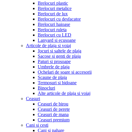
Brelocuri plastic
Brelocuri metalice
Brelocuri de lux
Brelocuri cu desfacator
Brelocuri haioase
Brelocuri ruleta
Brelocuri cu LED
Lanyard si ecusoane
Articole de plaja si voiaj
Jocuri si saltele de plaja
Sacose si genti de plaja
Paturi si prosoape
Umbrele de plaja
Ochelari de soare si accesorii
Scaune de plaja
Termosuri si bidoane
Binocluri
Alte articole de plaja si voiaj
Ceasuri
Ceasuri de birou
Ceasuri de perete
Ceasuri de mana
Ceasuri premium
Cani si cesti
Cani si pahare