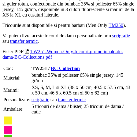
si guler rotun, confectionate din bumbac 35% si poliester 65% single
jersey, 145 gr/mp, disponibile in 3 culori fluorescente si marimi de la
XS la XL cu cusaturi laterale.
Tricourile sunt disponibile si pentru barbati (Men Only
TM250
).
Va putem livra aceste tricouri de dama personalizate prin
serigrafie
sau
transfer termic
.
Fisier PDF
TW251-Women-Only-tricouri-promotionale-de-
dama-BC-Collections.pdf
Cod:
TW251 /
BC Collection
bumbac 35% si poliester 65% single jersey, 145
Material:
gr/mp
XS, S, M, L si XL (38 x 56 cm, 40.5 x 57.5 cm, 43
Marimi:
x 59 cm, 46.5 x 60.5 cm xi 50 x 62 cm)
Personalizare:
serigrafie
sau
transfer termic
5 tricouri de dama / blister, 25 tricouri de dama /
Ambalare:
cutie