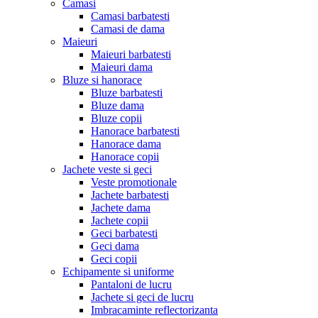
Camasi
Camasi barbatesti
Camasi de dama
Maieuri
Maieuri barbatesti
Maieuri dama
Bluze si hanorace
Bluze barbatesti
Bluze dama
Bluze copii
Hanorace barbatesti
Hanorace dama
Hanorace copii
Jachete veste si geci
Veste promotionale
Jachete barbatesti
Jachete dama
Jachete copii
Geci barbatesti
Geci dama
Geci copii
Echipamente si uniforme
Pantaloni de lucru
Jachete si geci de lucru
Imbracaminte reflectorizanta