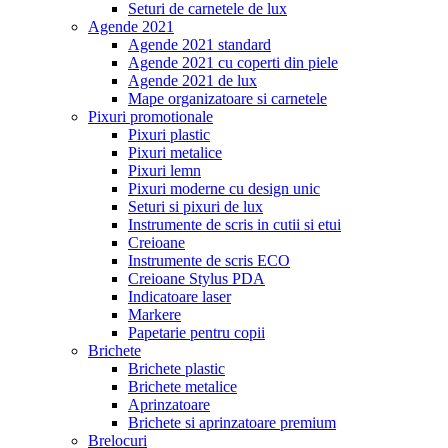
Seturi de carnetele de lux
Agende 2021
Agende 2021 standard
Agende 2021 cu coperti din piele
Agende 2021 de lux
Mape organizatoare si carnetele
Pixuri promotionale
Pixuri plastic
Pixuri metalice
Pixuri lemn
Pixuri moderne cu design unic
Seturi si pixuri de lux
Instrumente de scris in cutii si etui
Creioane
Instrumente de scris ECO
Creioane Stylus PDA
Indicatoare laser
Markere
Papetarie pentru copii
Brichete
Brichete plastic
Brichete metalice
Aprinzatoare
Brichete si aprinzatoare premium
Brelocuri