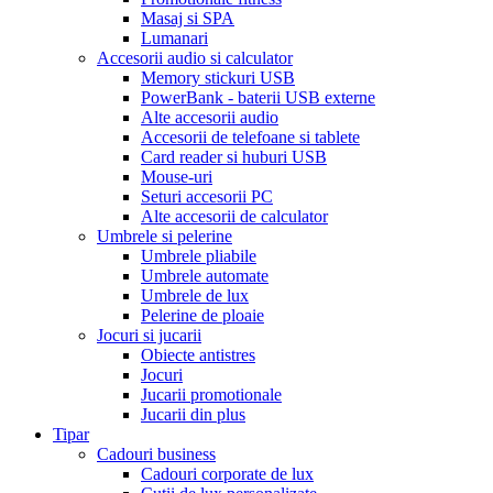
Masaj si SPA
Lumanari
Accesorii audio si calculator
Memory stickuri USB
PowerBank - baterii USB externe
Alte accesorii audio
Accesorii de telefoane si tablete
Card reader si huburi USB
Mouse-uri
Seturi accesorii PC
Alte accesorii de calculator
Umbrele si pelerine
Umbrele pliabile
Umbrele automate
Umbrele de lux
Pelerine de ploaie
Jocuri si jucarii
Obiecte antistres
Jocuri
Jucarii promotionale
Jucarii din plus
Tipar
Cadouri business
Cadouri corporate de lux