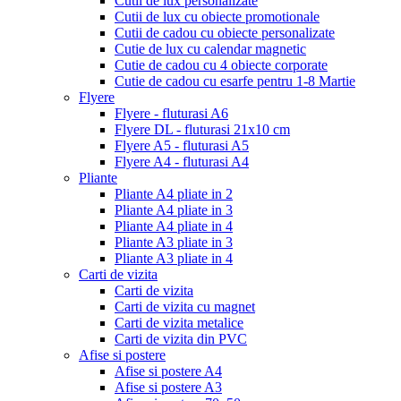
Cutii de lux personalizate
Cutii de lux cu obiecte promotionale
Cutii de cadou cu obiecte personalizate
Cutie de lux cu calendar magnetic
Cutie de cadou cu 4 obiecte corporate
Cutie de cadou cu esarfe pentru 1-8 Martie
Flyere
Flyere - fluturasi A6
Flyere DL - fluturasi 21x10 cm
Flyere A5 - fluturasi A5
Flyere A4 - fluturasi A4
Pliante
Pliante A4 pliate in 2
Pliante A4 pliate in 3
Pliante A4 pliate in 4
Pliante A3 pliate in 3
Pliante A3 pliate in 4
Carti de vizita
Carti de vizita
Carti de vizita cu magnet
Carti de vizita metalice
Carti de vizita din PVC
Afise si postere
Afise si postere A4
Afise si postere A3