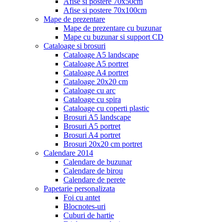
Afise si postere 70x50cm
Afise si postere 70x100cm
Mape de prezentare
Mape de prezentare cu buzunar
Mape cu buzunar si support CD
Cataloage si brosuri
Cataloage A5 landscape
Cataloage A5 portret
Cataloage A4 portret
Cataloage 20x20 cm
Cataloage cu arc
Cataloage cu spira
Cataloage cu coperti plastic
Brosuri A5 landscape
Brosuri A5 portret
Brosuri A4 portret
Brosuri 20x20 cm portret
Calendare 2014
Calendare de buzunar
Calendare de birou
Calendare de perete
Papetarie personalizata
Foi cu antet
Blocnotes-uri
Cuburi de hartie