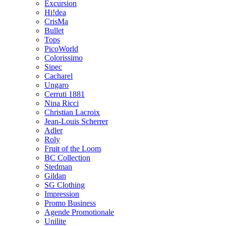
Excursion
Hi!dea
CrisMa
Bullet
Tops
PicoWorld
Colorissimo
Sipec
Cacharel
Ungaro
Cerruti 1881
Nina Ricci
Christian Lacroix
Jean-Louis Scherrer
Adler
Roly
Fruit of the Loom
BC Collection
Stedman
Gildan
SG Clothing
Impression
Promo Business
Agende Promotionale
Unilite