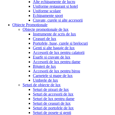
Alte echipamente de lucru
Uniforme restaurant si hotel
Uniforme scolare
Echipamente sport
Cravate, curele si alte accesorii
Obiecte Promotionale
Obiecte promotionale de lux
Instrumente de scris de lux
Ceasuri de lux
Portofele, huse, curele si brelocuri
Genti si alte bagaje de lux
Accesorii de lux pentru calatorii
Esarfe si cravate de lux
Accesorii de lux pentru dame
Bijuteri de lux
Accesorii de lux pentru birou
Carnetele si mape de lux
Umbrele de lux
Seturi de obiecte de lux
Seturi de pixuri de lux
Seturi de accesorii de lux
Seturi de lux pentru dame
Seturi de ceasuri de lux
Seturi de portofele de lux
Seturi de posete si genti