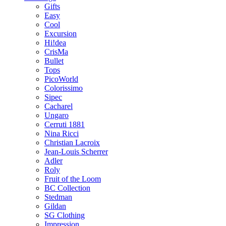
Gifts
Easy
Cool
Excursion
Hi!dea
CrisMa
Bullet
Tops
PicoWorld
Colorissimo
Sipec
Cacharel
Ungaro
Cerruti 1881
Nina Ricci
Christian Lacroix
Jean-Louis Scherrer
Adler
Roly
Fruit of the Loom
BC Collection
Stedman
Gildan
SG Clothing
Impression