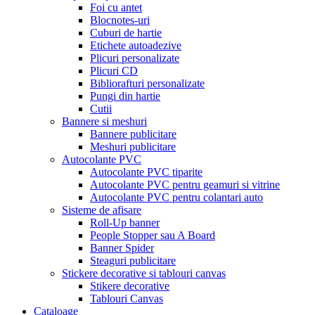
Foi cu antet
Blocnotes-uri
Cuburi de hartie
Etichete autoadezive
Plicuri personalizate
Plicuri CD
Bibliorafturi personalizate
Pungi din hartie
Cutii
Bannere si meshuri
Bannere publicitare
Meshuri publicitare
Autocolante PVC
Autocolante PVC tiparite
Autocolante PVC pentru geamuri si vitrine
Autocolante PVC pentru colantari auto
Sisteme de afisare
Roll-Up banner
People Stopper sau A Board
Banner Spider
Steaguri publicitare
Stickere decorative si tablouri canvas
Stikere decorative
Tablouri Canvas
Cataloage