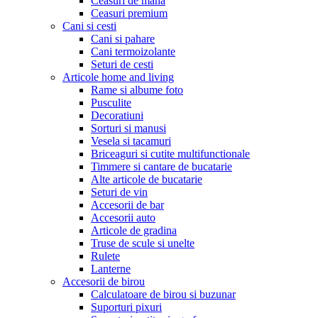
Ceasuri de mana
Ceasuri premium
Cani si cesti
Cani si pahare
Cani termoizolante
Seturi de cesti
Articole home and living
Rame si albume foto
Pusculite
Decoratiuni
Sorturi si manusi
Vesela si tacamuri
Briceaguri si cutite multifunctionale
Timmere si cantare de bucatarie
Alte articole de bucatarie
Seturi de vin
Accesorii de bar
Accesorii auto
Articole de gradina
Truse de scule si unelte
Rulete
Lanterne
Accesorii de birou
Calculatoare de birou si buzunar
Suporturi pixuri