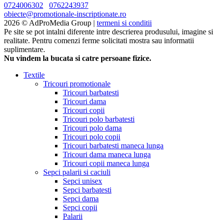
0724006302
0762243937
obiecte@promotionale-inscriptionate.ro
2026 © AdProMedia Group |
termeni si conditii
Pe site se pot intalni diferente intre descrierea produsului, imagine si
realitate. Pentru comenzi ferme solicitati mostra sau informatii
suplimentare.
Nu vindem la bucata si catre persoane fizice.
Textile
Tricouri promotionale
Tricouri barbatesti
Tricouri dama
Tricouri copii
Tricouri polo barbatesti
Tricouri polo dama
Tricouri polo copii
Tricouri barbatesti maneca lunga
Tricouri dama maneca lunga
Tricouri copii maneca lunga
Sepci palarii si caciuli
Sepci unisex
Sepci barbatesti
Sepci dama
Sepci copii
Palarii