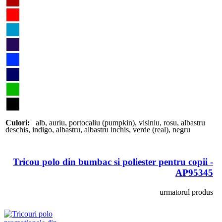
Culori:
alb
,
auriu
,
portocaliu (pumpkin)
,
visiniu
,
rosu
,
albastru
deschis
,
indigo
,
albastru
,
albastru inchis
,
verde (real)
,
negru
Tricou polo din bumbac si poliester pentru copii -
AP95345
urmatorul produs