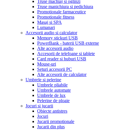
Truse machiaj si oglinzi
Truse manichiura si pedichiura
Promotionale farmaceutice
Promotionale fitness
Masaj si SPA
Lumanari
Accesorii audio si calculator
Memory stickuri USB
PowerBank - baterii USB externe
Alte accesorii audio
Accesorii de telefoane si tablete
Card reader si huburi USB
Mouse-uri
Seturi accesorii PC
Alte accesorii de calculator
Umbrele si pelerine
Umbrele pliabile
Umbrele automate
Umbrele de lux
Pelerine de ploaie
Jocuri si jucarii
Obiecte antistres
Jocuri
Jucarii promotionale
Jucarii din plus