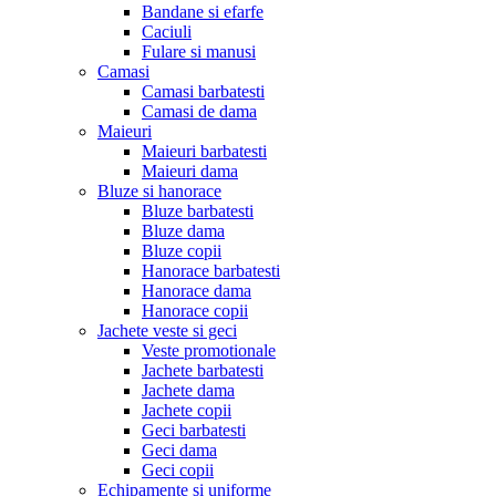
Bandane si efarfe
Caciuli
Fulare si manusi
Camasi
Camasi barbatesti
Camasi de dama
Maieuri
Maieuri barbatesti
Maieuri dama
Bluze si hanorace
Bluze barbatesti
Bluze dama
Bluze copii
Hanorace barbatesti
Hanorace dama
Hanorace copii
Jachete veste si geci
Veste promotionale
Jachete barbatesti
Jachete dama
Jachete copii
Geci barbatesti
Geci dama
Geci copii
Echipamente si uniforme