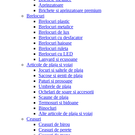
Aprinzatoare
Brichete si aprinzatoare premium
Brelocuri
Brelocuri plastic
Brelocuri metalice
Brelocuri de lux
Brelocuri cu desfacator
Brelocuri haioase
Brelocuri ruleta
Brelocuri cu LED
Lanyard si ecusoane
Articole de plaja si voiaj
Jocuri si saltele de plaja
Sacose si genti de plaja
Paturi si prosoape
Umbrele de plaja
Ochelari de soare si accesorii
Scaune de plaja
Termosuri si bidoane
Binocluri
Alte articole de plaja si voiaj
Ceasuri
Ceasuri de birou
Ceasuri de perete