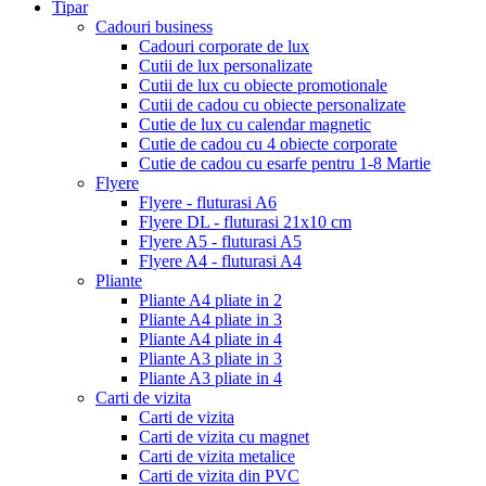
Tipar
Cadouri business
Cadouri corporate de lux
Cutii de lux personalizate
Cutii de lux cu obiecte promotionale
Cutii de cadou cu obiecte personalizate
Cutie de lux cu calendar magnetic
Cutie de cadou cu 4 obiecte corporate
Cutie de cadou cu esarfe pentru 1-8 Martie
Flyere
Flyere - fluturasi A6
Flyere DL - fluturasi 21x10 cm
Flyere A5 - fluturasi A5
Flyere A4 - fluturasi A4
Pliante
Pliante A4 pliate in 2
Pliante A4 pliate in 3
Pliante A4 pliate in 4
Pliante A3 pliate in 3
Pliante A3 pliate in 4
Carti de vizita
Carti de vizita
Carti de vizita cu magnet
Carti de vizita metalice
Carti de vizita din PVC