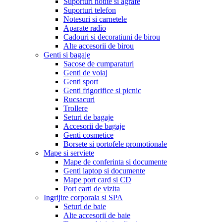
Suporturi notite si agrafe
Suporturi telefon
Notesuri si carnetele
Aparate radio
Cadouri si decoratiuni de birou
Alte accesorii de birou
Genti si bagaje
Sacose de cumparaturi
Genti de voiaj
Genti sport
Genti frigorifice si picnic
Rucsacuri
Trollere
Seturi de bagaje
Accesorii de bagaje
Genti cosmetice
Borsete si portofele promotionale
Mape si serviete
Mape de conferinta si documente
Genti laptop si documente
Mape port card si CD
Port carti de vizita
Ingrijire corporala si SPA
Seturi de baie
Alte accesorii de baie