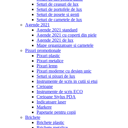
Seturi de ceasuri de lux
Seturi de portofele de lux
Seturi de posete si genti
Seturi de carnetele de lux
Agende 2021
Agende 2021 standard
Agende 2021 cu coperti din piele
Agende 2021 de lux
Mape organizatoare si carnetele
Pixuri promotionale
Pixuri plastic
Pixuri metalice
Pixuri lemn
Pixuri moderne cu design unic
Seturi si pixuri de lux
Instrumente de scris in cutii si etui
Creioane
Instrumente de scris ECO
Creioane Stylus PDA
Indicatoare laser
Markere
Papetarie pentru copii
Brichete
Brichete plastic
Brichete metalice