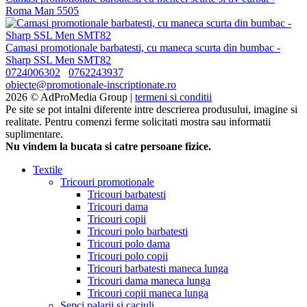
Roma Man 5505
Camasi promotionale barbatesti, cu maneca scurta din bumbac -
Sharp SSL Men SMT82
0724006302
0762243937
obiecte@promotionale-inscriptionate.ro
2026 © AdProMedia Group |
termeni si conditii
Pe site se pot intalni diferente intre descrierea produsului, imagine si
realitate. Pentru comenzi ferme solicitati mostra sau informatii
suplimentare.
Nu vindem la bucata si catre persoane fizice.
Textile
Tricouri promotionale
Tricouri barbatesti
Tricouri dama
Tricouri copii
Tricouri polo barbatesti
Tricouri polo dama
Tricouri polo copii
Tricouri barbatesti maneca lunga
Tricouri dama maneca lunga
Tricouri copii maneca lunga
Sepci palarii si caciuli