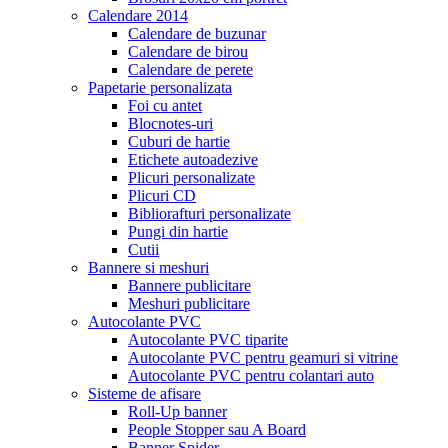
Calendare 2014
Calendare de buzunar
Calendare de birou
Calendare de perete
Papetarie personalizata
Foi cu antet
Blocnotes-uri
Cuburi de hartie
Etichete autoadezive
Plicuri personalizate
Plicuri CD
Bibliorafturi personalizate
Pungi din hartie
Cutii
Bannere si meshuri
Bannere publicitare
Meshuri publicitare
Autocolante PVC
Autocolante PVC tiparite
Autocolante PVC pentru geamuri si vitrine
Autocolante PVC pentru colantari auto
Sisteme de afisare
Roll-Up banner
People Stopper sau A Board
Banner Spider