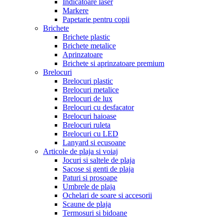
Indicatoare laser
Markere
Papetarie pentru copii
Brichete
Brichete plastic
Brichete metalice
Aprinzatoare
Brichete si aprinzatoare premium
Brelocuri
Brelocuri plastic
Brelocuri metalice
Brelocuri de lux
Brelocuri cu desfacator
Brelocuri haioase
Brelocuri ruleta
Brelocuri cu LED
Lanyard si ecusoane
Articole de plaja si voiaj
Jocuri si saltele de plaja
Sacose si genti de plaja
Paturi si prosoape
Umbrele de plaja
Ochelari de soare si accesorii
Scaune de plaja
Termosuri si bidoane