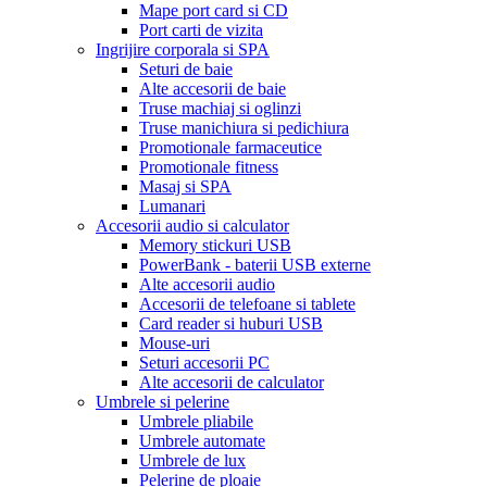
Mape port card si CD
Port carti de vizita
Ingrijire corporala si SPA
Seturi de baie
Alte accesorii de baie
Truse machiaj si oglinzi
Truse manichiura si pedichiura
Promotionale farmaceutice
Promotionale fitness
Masaj si SPA
Lumanari
Accesorii audio si calculator
Memory stickuri USB
PowerBank - baterii USB externe
Alte accesorii audio
Accesorii de telefoane si tablete
Card reader si huburi USB
Mouse-uri
Seturi accesorii PC
Alte accesorii de calculator
Umbrele si pelerine
Umbrele pliabile
Umbrele automate
Umbrele de lux
Pelerine de ploaie