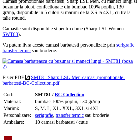
Camasi promotionale barbatesti, Sharp LSL Men, cu maneci lungi si
buzunar la piept, confectionate din bumbac 100% poplin, 130
gr/mp, disponibile in 5 culori si marimi de la XS la 4XL, cu tiv la
talie rotund.
Camasile sunt disponibile si pentru dame (Sharp LSL Women
SWT83
).
Va putem livra aceste camasi barbatesti personalizate prin
serigrafie
,
transfer termic
sau broderie.
Fisier PDF
SMT81-Sharp-LSL-Men-camasi-promotionale-
barbatesti-BC-Collection.pdf
Cod:
SMT81 /
BC Collection
Material:
bumbac 100% poplin, 130 gr/mp
Marimi:
S, M, L, XL, XXL, 3XL si 4XL
Personalizare:
serigrafie
,
transfer termic
sau broderie
Ambalare:
10 camasi barbatesti / cutie