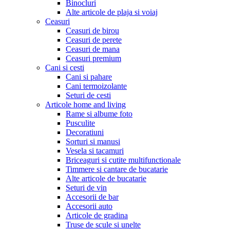
Binocluri
Alte articole de plaja si voiaj
Ceasuri
Ceasuri de birou
Ceasuri de perete
Ceasuri de mana
Ceasuri premium
Cani si cesti
Cani si pahare
Cani termoizolante
Seturi de cesti
Articole home and living
Rame si albume foto
Pusculite
Decoratiuni
Sorturi si manusi
Vesela si tacamuri
Briceaguri si cutite multifunctionale
Timmere si cantare de bucatarie
Alte articole de bucatarie
Seturi de vin
Accesorii de bar
Accesorii auto
Articole de gradina
Truse de scule si unelte