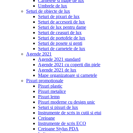
Carnetele si mape de lux
Umbrele de lux
Seturi de obiecte de lux
Seturi de pixuri de lux
Seturi de accesorii de lux
Seturi de lux pentru dame
Seturi de ceasuri de lux
Seturi de portofele de lux
Seturi de posete si genti
Seturi de carnetele de lux
Agende 2021
Agende 2021 standard
Agende 2021 cu coperti din piele
Agende 2021 de lux
Mape organizatoare si carnetele
Pixuri promotionale
Pixuri plastic
Pixuri metalice
Pixuri lemn
Pixuri moderne cu design unic
Seturi si pixuri de lux
Instrumente de scris in cutii si etui
Creioane
Instrumente de scris ECO
Creioane Stylus PDA