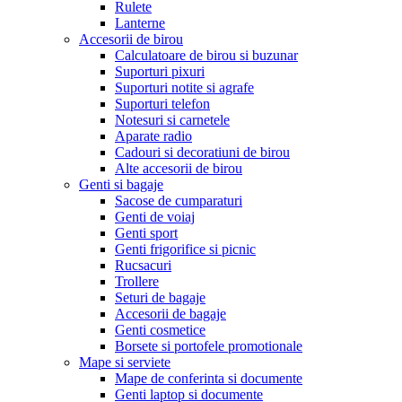
Rulete
Lanterne
Accesorii de birou
Calculatoare de birou si buzunar
Suporturi pixuri
Suporturi notite si agrafe
Suporturi telefon
Notesuri si carnetele
Aparate radio
Cadouri si decoratiuni de birou
Alte accesorii de birou
Genti si bagaje
Sacose de cumparaturi
Genti de voiaj
Genti sport
Genti frigorifice si picnic
Rucsacuri
Trollere
Seturi de bagaje
Accesorii de bagaje
Genti cosmetice
Borsete si portofele promotionale
Mape si serviete
Mape de conferinta si documente
Genti laptop si documente