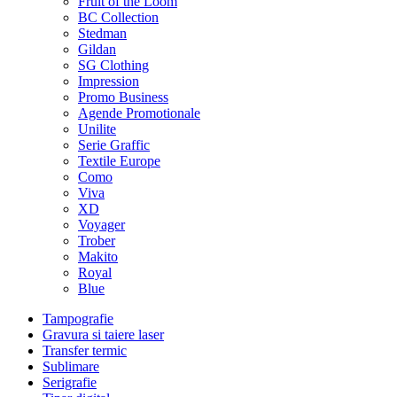
Fruit of the Loom
BC Collection
Stedman
Gildan
SG Clothing
Impression
Promo Business
Agende Promotionale
Unilite
Serie Graffic
Textile Europe
Como
Viva
XD
Voyager
Trober
Makito
Royal
Blue
Tampografie
Gravura si taiere laser
Transfer termic
Sublimare
Serigrafie