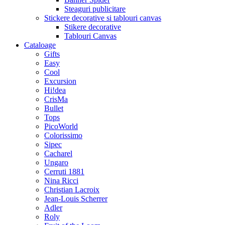
Steaguri publicitare
Stickere decorative si tablouri canvas
Stikere decorative
Tablouri Canvas
Cataloage
Gifts
Easy
Cool
Excursion
Hi!dea
CrisMa
Bullet
Tops
PicoWorld
Colorissimo
Sipec
Cacharel
Ungaro
Cerruti 1881
Nina Ricci
Christian Lacroix
Jean-Louis Scherrer
Adler
Roly