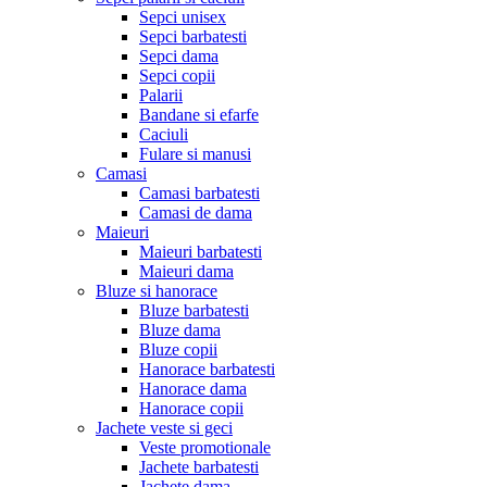
Sepci unisex
Sepci barbatesti
Sepci dama
Sepci copii
Palarii
Bandane si efarfe
Caciuli
Fulare si manusi
Camasi
Camasi barbatesti
Camasi de dama
Maieuri
Maieuri barbatesti
Maieuri dama
Bluze si hanorace
Bluze barbatesti
Bluze dama
Bluze copii
Hanorace barbatesti
Hanorace dama
Hanorace copii
Jachete veste si geci
Veste promotionale
Jachete barbatesti
Jachete dama