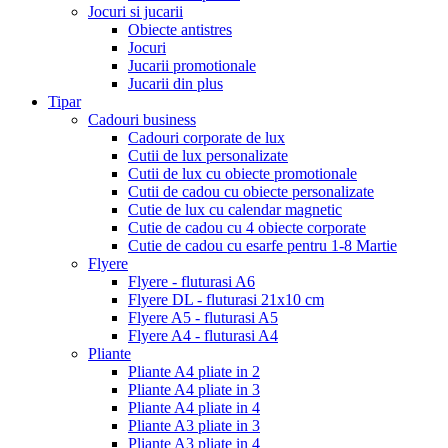
Jocuri si jucarii
Obiecte antistres
Jocuri
Jucarii promotionale
Jucarii din plus
Tipar
Cadouri business
Cadouri corporate de lux
Cutii de lux personalizate
Cutii de lux cu obiecte promotionale
Cutii de cadou cu obiecte personalizate
Cutie de lux cu calendar magnetic
Cutie de cadou cu 4 obiecte corporate
Cutie de cadou cu esarfe pentru 1-8 Martie
Flyere
Flyere - fluturasi A6
Flyere DL - fluturasi 21x10 cm
Flyere A5 - fluturasi A5
Flyere A4 - fluturasi A4
Pliante
Pliante A4 pliate in 2
Pliante A4 pliate in 3
Pliante A4 pliate in 4
Pliante A3 pliate in 3
Pliante A3 pliate in 4