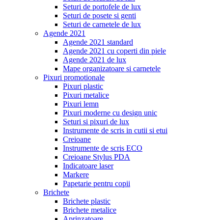
Seturi de portofele de lux
Seturi de posete si genti
Seturi de carnetele de lux
Agende 2021
Agende 2021 standard
Agende 2021 cu coperti din piele
Agende 2021 de lux
Mape organizatoare si carnetele
Pixuri promotionale
Pixuri plastic
Pixuri metalice
Pixuri lemn
Pixuri moderne cu design unic
Seturi si pixuri de lux
Instrumente de scris in cutii si etui
Creioane
Instrumente de scris ECO
Creioane Stylus PDA
Indicatoare laser
Markere
Papetarie pentru copii
Brichete
Brichete plastic
Brichete metalice
Aprinzatoare