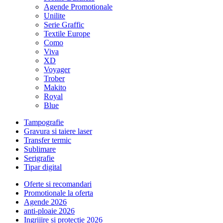
Agende Promotionale
Unilite
Serie Graffic
Textile Europe
Como
Viva
XD
Voyager
Trober
Makito
Royal
Blue
Tampografie
Gravura si taiere laser
Transfer termic
Sublimare
Serigrafie
Tipar digital
Oferte si recomandari
Promotionale la oferta
Agende 2026
anti-ploaie 2026
Ingrijire si protectie 2026