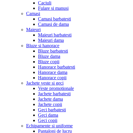
Caciuli
Fulare si manusi
Camasi
Camasi barbatesti
Camasi de dama
Maieuri
Maieuri barbatesti
Maieuri dama
Bluze si hanorace
Bluze barbatesti
Bluze dama
Bluze copii
Hanorace barbatesti
Hanorace dama
Hanorace copii
Jachete veste si geci
Veste promotionale
Jachete barbatesti
Jachete dama
Jachete copii
Geci barbatesti
Geci dama
Geci copii
Echipamente si uniforme
Pantaloni de lucru