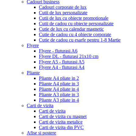
Cadouri business
Cadouri corporate de lux
Cutii de lux personalizate
Cutii de lux cu obiecte promotionale
Cutii de cadou cu obiecte personalizate
Cutie de lux cu calendar magnetic
Cutie de cadou cu 4 obiecte corporate
Cutie de cadou cu esarfe pentru 1-8 Martie
Flyere
Flyere - fluturasi A6
Flyere DL - fluturasi 21x10 cm
Flyere A5 - fluturasi A5
Flyere A4 - fluturasi A4
Pliante
Pliante A4 pliate in 2
Pliante A4 pliate in 3
Pliante A4 pliate in 4
Pliante A3 pliate in 3
Pliante A3 pliate in 4
Carti de vizita
Carti de vizita
Carti de vizita cu magnet
Carti de vizita metalice
Carti de vizita din PVC
Afise si postere