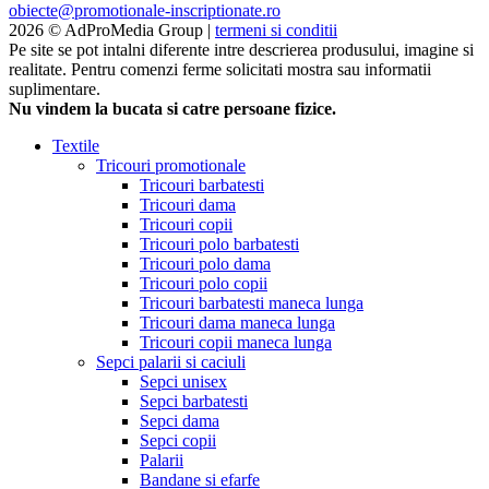
obiecte@promotionale-inscriptionate.ro
2026 © AdProMedia Group |
termeni si conditii
Pe site se pot intalni diferente intre descrierea produsului, imagine si
realitate. Pentru comenzi ferme solicitati mostra sau informatii
suplimentare.
Nu vindem la bucata si catre persoane fizice.
Textile
Tricouri promotionale
Tricouri barbatesti
Tricouri dama
Tricouri copii
Tricouri polo barbatesti
Tricouri polo dama
Tricouri polo copii
Tricouri barbatesti maneca lunga
Tricouri dama maneca lunga
Tricouri copii maneca lunga
Sepci palarii si caciuli
Sepci unisex
Sepci barbatesti
Sepci dama
Sepci copii
Palarii
Bandane si efarfe