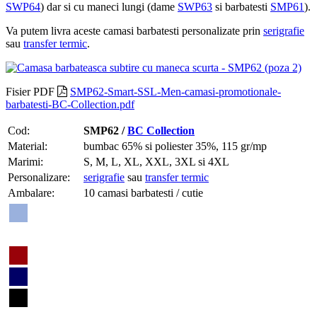
SWP64
) dar si cu maneci lungi (dame
SWP63
si barbatesti
SMP61
).
Va putem livra aceste camasi barbatesti personalizate prin
serigrafie
sau
transfer termic
.
Fisier PDF
SMP62-Smart-SSL-Men-camasi-promotionale-
barbatesti-BC-Collection.pdf
Cod:
SMP62 /
BC Collection
Material:
bumbac 65% si poliester 35%, 115 gr/mp
Marimi:
S, M, L, XL, XXL, 3XL si 4XL
Personalizare:
serigrafie
sau
transfer termic
Ambalare:
10 camasi barbatesti / cutie