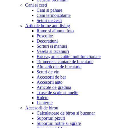
Cani si cesti
Cani si pahare
Cani termoizolante
Seturi de cesti
Articole home and living
Rame si albume foto
Pusculite
Decoratiuni
Sorturi si manusi
Vesela si tacamuri
Briceaguri si cutite multifunctionale
Timmere si cantare de bucatarie
Alte articole de bucatarie
Seturi de vin
Accesorii de bar
Accesorii auto
Articole de gradina
Truse de scule si unelte
Rulete
Lanterne
Accesorii de birou
Calculatoare de birou si buzunar
Suporturi pixuri
Suporturi notite si agrafe