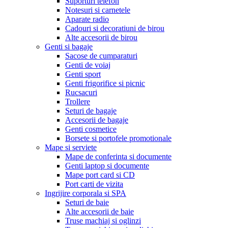
Suporturi telefon
Notesuri si carnetele
Aparate radio
Cadouri si decoratiuni de birou
Alte accesorii de birou
Genti si bagaje
Sacose de cumparaturi
Genti de voiaj
Genti sport
Genti frigorifice si picnic
Rucsacuri
Trollere
Seturi de bagaje
Accesorii de bagaje
Genti cosmetice
Borsete si portofele promotionale
Mape si serviete
Mape de conferinta si documente
Genti laptop si documente
Mape port card si CD
Port carti de vizita
Ingrijire corporala si SPA
Seturi de baie
Alte accesorii de baie
Truse machiaj si oglinzi