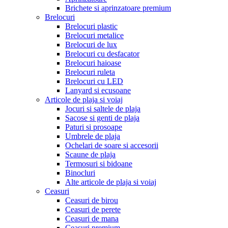
Brichete si aprinzatoare premium
Brelocuri
Brelocuri plastic
Brelocuri metalice
Brelocuri de lux
Brelocuri cu desfacator
Brelocuri haioase
Brelocuri ruleta
Brelocuri cu LED
Lanyard si ecusoane
Articole de plaja si voiaj
Jocuri si saltele de plaja
Sacose si genti de plaja
Paturi si prosoape
Umbrele de plaja
Ochelari de soare si accesorii
Scaune de plaja
Termosuri si bidoane
Binocluri
Alte articole de plaja si voiaj
Ceasuri
Ceasuri de birou
Ceasuri de perete
Ceasuri de mana
Ceasuri premium