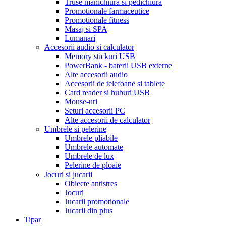
Truse manichiura si pedichiura
Promotionale farmaceutice
Promotionale fitness
Masaj si SPA
Lumanari
Accesorii audio si calculator
Memory stickuri USB
PowerBank - baterii USB externe
Alte accesorii audio
Accesorii de telefoane si tablete
Card reader si huburi USB
Mouse-uri
Seturi accesorii PC
Alte accesorii de calculator
Umbrele si pelerine
Umbrele pliabile
Umbrele automate
Umbrele de lux
Pelerine de ploaie
Jocuri si jucarii
Obiecte antistres
Jocuri
Jucarii promotionale
Jucarii din plus
Tipar