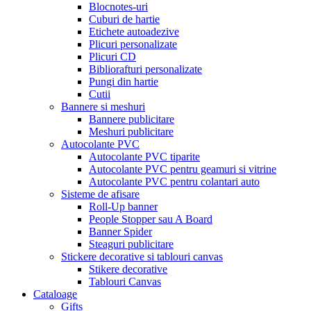
Blocnotes-uri
Cuburi de hartie
Etichete autoadezive
Plicuri personalizate
Plicuri CD
Bibliorafturi personalizate
Pungi din hartie
Cutii
Bannere si meshuri
Bannere publicitare
Meshuri publicitare
Autocolante PVC
Autocolante PVC tiparite
Autocolante PVC pentru geamuri si vitrine
Autocolante PVC pentru colantari auto
Sisteme de afisare
Roll-Up banner
People Stopper sau A Board
Banner Spider
Steaguri publicitare
Stickere decorative si tablouri canvas
Stikere decorative
Tablouri Canvas
Cataloage
Gifts