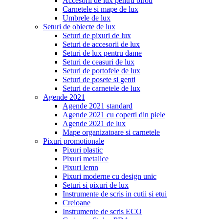
Accesorii de lux pentru birou
Carnetele si mape de lux
Umbrele de lux
Seturi de obiecte de lux
Seturi de pixuri de lux
Seturi de accesorii de lux
Seturi de lux pentru dame
Seturi de ceasuri de lux
Seturi de portofele de lux
Seturi de posete si genti
Seturi de carnetele de lux
Agende 2021
Agende 2021 standard
Agende 2021 cu coperti din piele
Agende 2021 de lux
Mape organizatoare si carnetele
Pixuri promotionale
Pixuri plastic
Pixuri metalice
Pixuri lemn
Pixuri moderne cu design unic
Seturi si pixuri de lux
Instrumente de scris in cutii si etui
Creioane
Instrumente de scris ECO