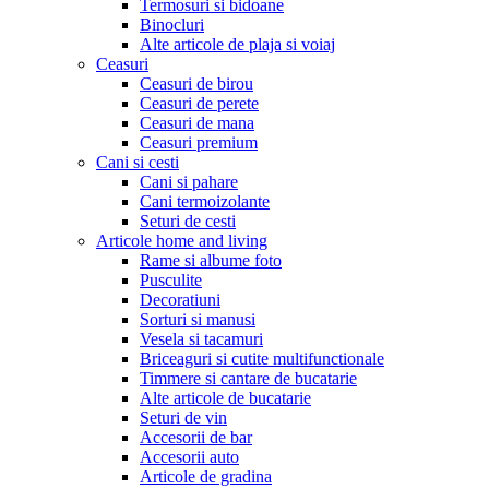
Termosuri si bidoane
Binocluri
Alte articole de plaja si voiaj
Ceasuri
Ceasuri de birou
Ceasuri de perete
Ceasuri de mana
Ceasuri premium
Cani si cesti
Cani si pahare
Cani termoizolante
Seturi de cesti
Articole home and living
Rame si albume foto
Pusculite
Decoratiuni
Sorturi si manusi
Vesela si tacamuri
Briceaguri si cutite multifunctionale
Timmere si cantare de bucatarie
Alte articole de bucatarie
Seturi de vin
Accesorii de bar
Accesorii auto
Articole de gradina