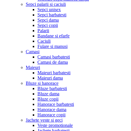
Sepci palarii si caciuli
Sepci unisex
Sepci barbatesti
Sepci dama
Sepci copii
Palarii
Bandane si efarfe
Caciuli
Fulare si manusi
Camasi
Camasi barbatesti
Camasi de dama
Maieuri
Maieuri barbatesti
Maieuri dama
Bluze si hanorace
Bluze barbatesti
Bluze dama
Bluze copii
Hanorace barbatesti
Hanorace dama
Hanorace copii
Jachete veste si geci
Veste promotionale
Jachete barbatesti