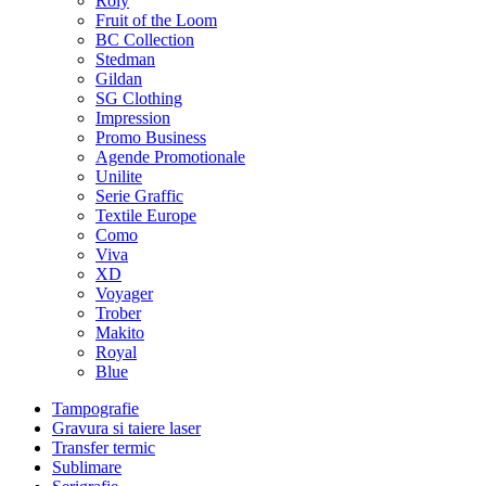
Roly
Fruit of the Loom
BC Collection
Stedman
Gildan
SG Clothing
Impression
Promo Business
Agende Promotionale
Unilite
Serie Graffic
Textile Europe
Como
Viva
XD
Voyager
Trober
Makito
Royal
Blue
Tampografie
Gravura si taiere laser
Transfer termic
Sublimare