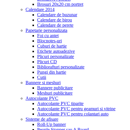
Brosuri 20x20 cm portret
Calendare 2014
Calendare de buzunar
Calendare de birou
Calendare de perete
Papetarie personalizata
Foi cu antet
Blocnotes-uri
Cuburi de hartie
Etichete autoadezive
Plicuri personalizate
Plicuri CD
Bibliorafturi personalizate
Pungi din hartie
Cutii
Bannere si meshuri
Bannere publicitare
Meshuri publicitare
Autocolante PVC
Autocolante PVC tiparite
Autocolante PVC pentru geamuri si vitrine
Autocolante PVC pentru colantari auto
Sisteme de afisare
Roll-Up banner
People Stopper sau A Board