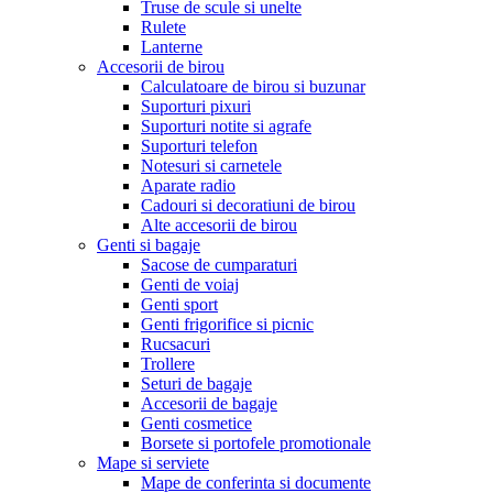
Truse de scule si unelte
Rulete
Lanterne
Accesorii de birou
Calculatoare de birou si buzunar
Suporturi pixuri
Suporturi notite si agrafe
Suporturi telefon
Notesuri si carnetele
Aparate radio
Cadouri si decoratiuni de birou
Alte accesorii de birou
Genti si bagaje
Sacose de cumparaturi
Genti de voiaj
Genti sport
Genti frigorifice si picnic
Rucsacuri
Trollere
Seturi de bagaje
Accesorii de bagaje
Genti cosmetice
Borsete si portofele promotionale
Mape si serviete
Mape de conferinta si documente