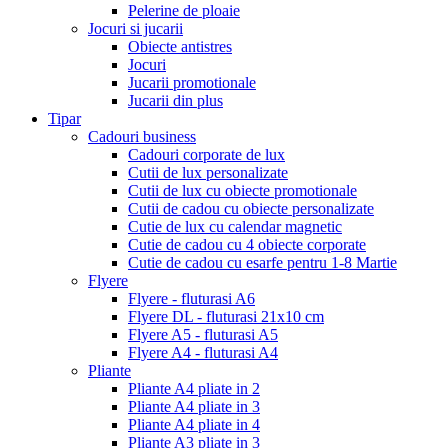
Pelerine de ploaie
Jocuri si jucarii
Obiecte antistres
Jocuri
Jucarii promotionale
Jucarii din plus
Tipar
Cadouri business
Cadouri corporate de lux
Cutii de lux personalizate
Cutii de lux cu obiecte promotionale
Cutii de cadou cu obiecte personalizate
Cutie de lux cu calendar magnetic
Cutie de cadou cu 4 obiecte corporate
Cutie de cadou cu esarfe pentru 1-8 Martie
Flyere
Flyere - fluturasi A6
Flyere DL - fluturasi 21x10 cm
Flyere A5 - fluturasi A5
Flyere A4 - fluturasi A4
Pliante
Pliante A4 pliate in 2
Pliante A4 pliate in 3
Pliante A4 pliate in 4
Pliante A3 pliate in 3