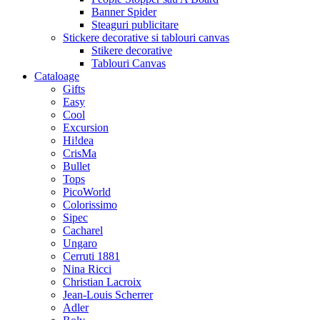
Banner Spider
Steaguri publicitare
Stickere decorative si tablouri canvas
Stikere decorative
Tablouri Canvas
Cataloage
Gifts
Easy
Cool
Excursion
Hi!dea
CrisMa
Bullet
Tops
PicoWorld
Colorissimo
Sipec
Cacharel
Ungaro
Cerruti 1881
Nina Ricci
Christian Lacroix
Jean-Louis Scherrer
Adler