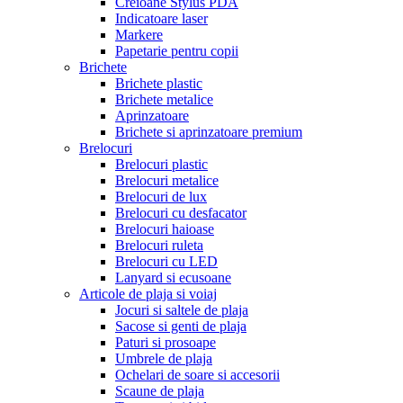
Creioane Stylus PDA
Indicatoare laser
Markere
Papetarie pentru copii
Brichete
Brichete plastic
Brichete metalice
Aprinzatoare
Brichete si aprinzatoare premium
Brelocuri
Brelocuri plastic
Brelocuri metalice
Brelocuri de lux
Brelocuri cu desfacator
Brelocuri haioase
Brelocuri ruleta
Brelocuri cu LED
Lanyard si ecusoane
Articole de plaja si voiaj
Jocuri si saltele de plaja
Sacose si genti de plaja
Paturi si prosoape
Umbrele de plaja
Ochelari de soare si accesorii
Scaune de plaja