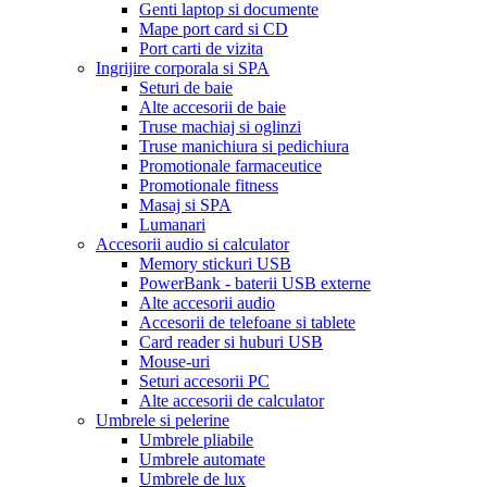
Genti laptop si documente
Mape port card si CD
Port carti de vizita
Ingrijire corporala si SPA
Seturi de baie
Alte accesorii de baie
Truse machiaj si oglinzi
Truse manichiura si pedichiura
Promotionale farmaceutice
Promotionale fitness
Masaj si SPA
Lumanari
Accesorii audio si calculator
Memory stickuri USB
PowerBank - baterii USB externe
Alte accesorii audio
Accesorii de telefoane si tablete
Card reader si huburi USB
Mouse-uri
Seturi accesorii PC
Alte accesorii de calculator
Umbrele si pelerine
Umbrele pliabile
Umbrele automate
Umbrele de lux