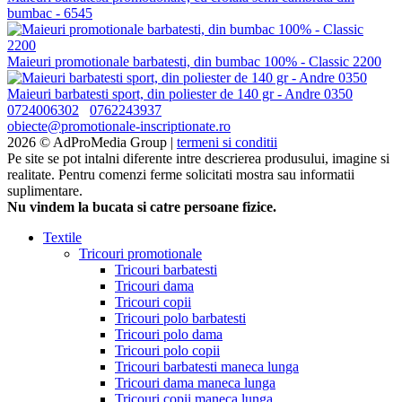
bumbac - 6545
Maieuri promotionale barbatesti, din bumbac 100% - Classic 2200
Maieuri barbatesti sport, din poliester de 140 gr - Andre 0350
0724006302
0762243937
obiecte@promotionale-inscriptionate.ro
2026 © AdProMedia Group |
termeni si conditii
Pe site se pot intalni diferente intre descrierea produsului, imagine si
realitate. Pentru comenzi ferme solicitati mostra sau informatii
suplimentare.
Nu vindem la bucata si catre persoane fizice.
Textile
Tricouri promotionale
Tricouri barbatesti
Tricouri dama
Tricouri copii
Tricouri polo barbatesti
Tricouri polo dama
Tricouri polo copii
Tricouri barbatesti maneca lunga
Tricouri dama maneca lunga
Tricouri copii maneca lunga