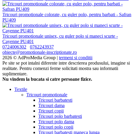
Tricouri promotionale colorate, cu guler polo, pentru barbati - Safran
PU409
Tricouri promotionale unisex, cu guler polo si maneci scurte -
Cayenne PU401
0724006302
0762243937
obiecte@promotionale-inscriptionate.ro
2026 © AdProMedia Group |
termeni si conditii
Pe site se pot intalni diferente intre descrierea produsului, imagine si
realitate. Pentru comenzi ferme solicitati mostra sau informatii
suplimentare.
Nu vindem la bucata si catre persoane fizice.
Textile
Tricouri promotionale
Tricouri barbatesti
Tricouri dama
Tricouri copii
Tricouri polo barbatesti
Tricouri polo dama
Tricouri polo copii
Tricouri barbatesti maneca lunga