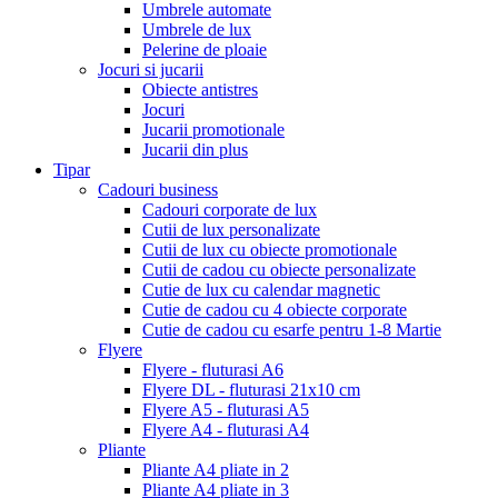
Umbrele automate
Umbrele de lux
Pelerine de ploaie
Jocuri si jucarii
Obiecte antistres
Jocuri
Jucarii promotionale
Jucarii din plus
Tipar
Cadouri business
Cadouri corporate de lux
Cutii de lux personalizate
Cutii de lux cu obiecte promotionale
Cutii de cadou cu obiecte personalizate
Cutie de lux cu calendar magnetic
Cutie de cadou cu 4 obiecte corporate
Cutie de cadou cu esarfe pentru 1-8 Martie
Flyere
Flyere - fluturasi A6
Flyere DL - fluturasi 21x10 cm
Flyere A5 - fluturasi A5
Flyere A4 - fluturasi A4
Pliante
Pliante A4 pliate in 2
Pliante A4 pliate in 3