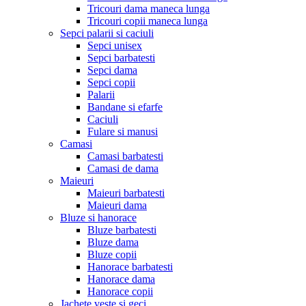
Tricouri dama maneca lunga
Tricouri copii maneca lunga
Sepci palarii si caciuli
Sepci unisex
Sepci barbatesti
Sepci dama
Sepci copii
Palarii
Bandane si efarfe
Caciuli
Fulare si manusi
Camasi
Camasi barbatesti
Camasi de dama
Maieuri
Maieuri barbatesti
Maieuri dama
Bluze si hanorace
Bluze barbatesti
Bluze dama
Bluze copii
Hanorace barbatesti
Hanorace dama
Hanorace copii
Jachete veste si geci