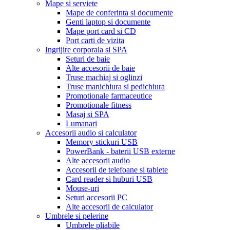
Mape si serviete
Mape de conferinta si documente
Genti laptop si documente
Mape port card si CD
Port carti de vizita
Ingrijire corporala si SPA
Seturi de baie
Alte accesorii de baie
Truse machiaj si oglinzi
Truse manichiura si pedichiura
Promotionale farmaceutice
Promotionale fitness
Masaj si SPA
Lumanari
Accesorii audio si calculator
Memory stickuri USB
PowerBank - baterii USB externe
Alte accesorii audio
Accesorii de telefoane si tablete
Card reader si huburi USB
Mouse-uri
Seturi accesorii PC
Alte accesorii de calculator
Umbrele si pelerine
Umbrele pliabile