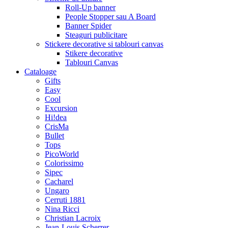
Roll-Up banner
People Stopper sau A Board
Banner Spider
Steaguri publicitare
Stickere decorative si tablouri canvas
Stikere decorative
Tablouri Canvas
Cataloage
Gifts
Easy
Cool
Excursion
Hi!dea
CrisMa
Bullet
Tops
PicoWorld
Colorissimo
Sipec
Cacharel
Ungaro
Cerruti 1881
Nina Ricci
Christian Lacroix
Jean-Louis Scherrer