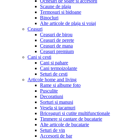
Ochelari de soare si accesorii
Scaune de plaja
Termosuri si bidoane
Binocluri
Alte articole de plaja si voiaj
Ceasuri
Ceasuri de birou
Ceasuri de perete
Ceasuri de mana
Ceasuri premium
Cani si cesti
Cani si pahare
Cani termoizolante
Seturi de cesti
Articole home and living
Rame si albume foto
Pusculite
Decoratiuni
Sorturi si manusi
Vesela si tacamuri
Briceaguri si cutite multifunctionale
Timmere si cantare de bucatarie
Alte articole de bucatarie
Seturi de vin
Accesorii de bar