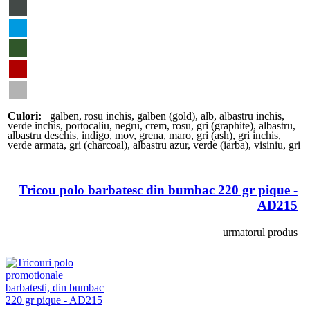
Culori:
galben
,
rosu inchis
,
galben (gold)
,
alb
,
albastru inchis
,
verde inchis
,
portocaliu
,
negru
,
crem
,
rosu
,
gri (graphite)
,
albastru
,
albastru deschis
,
indigo
,
mov
,
grena
,
maro
,
gri (ash)
,
gri inchis
,
verde armata
,
gri (charcoal)
,
albastru azur
,
verde (iarba)
,
visiniu
,
gri
Tricou polo barbatesc din bumbac 220 gr pique -
AD215
urmatorul produs