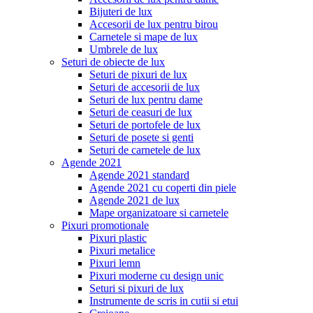
Bijuteri de lux
Accesorii de lux pentru birou
Carnetele si mape de lux
Umbrele de lux
Seturi de obiecte de lux
Seturi de pixuri de lux
Seturi de accesorii de lux
Seturi de lux pentru dame
Seturi de ceasuri de lux
Seturi de portofele de lux
Seturi de posete si genti
Seturi de carnetele de lux
Agende 2021
Agende 2021 standard
Agende 2021 cu coperti din piele
Agende 2021 de lux
Mape organizatoare si carnetele
Pixuri promotionale
Pixuri plastic
Pixuri metalice
Pixuri lemn
Pixuri moderne cu design unic
Seturi si pixuri de lux
Instrumente de scris in cutii si etui