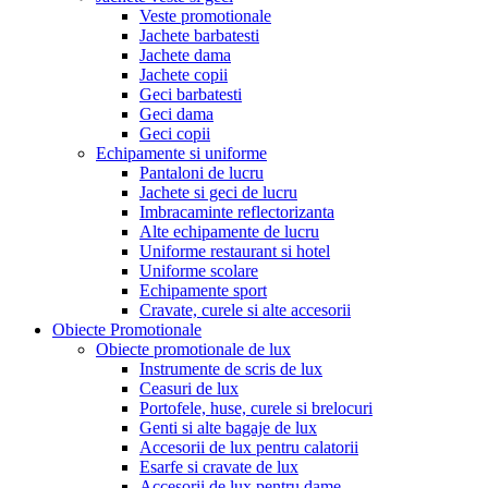
Veste promotionale
Jachete barbatesti
Jachete dama
Jachete copii
Geci barbatesti
Geci dama
Geci copii
Echipamente si uniforme
Pantaloni de lucru
Jachete si geci de lucru
Imbracaminte reflectorizanta
Alte echipamente de lucru
Uniforme restaurant si hotel
Uniforme scolare
Echipamente sport
Cravate, curele si alte accesorii
Obiecte Promotionale
Obiecte promotionale de lux
Instrumente de scris de lux
Ceasuri de lux
Portofele, huse, curele si brelocuri
Genti si alte bagaje de lux
Accesorii de lux pentru calatorii
Esarfe si cravate de lux
Accesorii de lux pentru dame