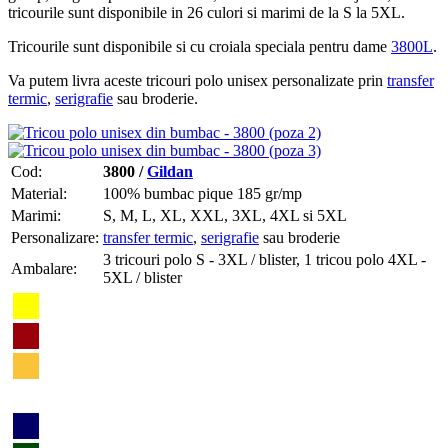
tricourile sunt disponibile in 26 culori si marimi de la S la 5XL.
Tricourile sunt disponibile si cu croiala speciala pentru dame
3800L
.
Va putem livra aceste tricouri polo unisex personalizate prin
transfer
termic
,
serigrafie
sau broderie.
Cod:
3800 /
Gildan
Material:
100% bumbac pique 185 gr/mp
Marimi:
S, M, L, XL, XXL, 3XL, 4XL si 5XL
Personalizare:
transfer termic
,
serigrafie
sau broderie
3 tricouri polo S - 3XL / blister, 1 tricou polo 4XL -
Ambalare:
5XL / blister