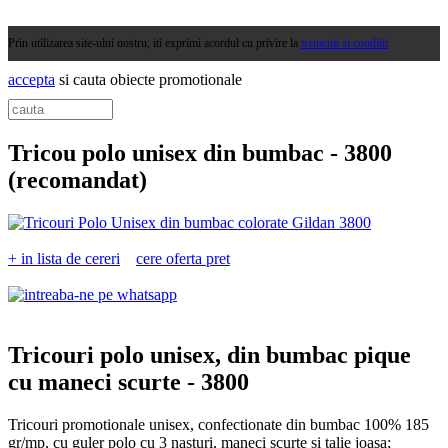
Prin utilizarea site-ului nostru, iti exprimi acordul cu privire la
termenii si conditii
accepta
si cauta obiecte promotionale
Tricou polo unisex din bumbac -
3800
(recomandat)
+ in lista de cereri
cere oferta pret
Tricouri polo unisex, din bumbac pique
cu maneci scurte -
3800
Tricouri promotionale unisex, confectionate din bumbac 100% 185
gr/mp, cu guler polo cu 3 nasturi, maneci scurte si talie joasa;