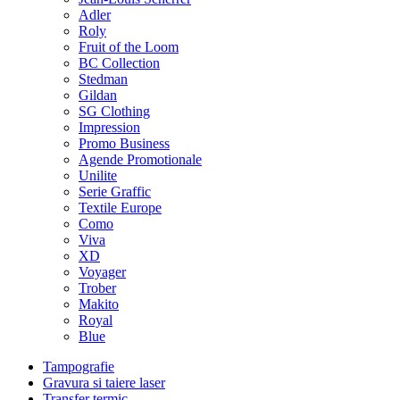
Adler
Roly
Fruit of the Loom
BC Collection
Stedman
Gildan
SG Clothing
Impression
Promo Business
Agende Promotionale
Unilite
Serie Graffic
Textile Europe
Como
Viva
XD
Voyager
Trober
Makito
Royal
Blue
Tampografie
Gravura si taiere laser
Transfer termic