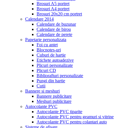
Brosuri A5 portret
Brosuri A4 portret
Brosuri 20x20 cm portret
Calendare 2014
Calendare de buzunar
Calendare de birou
Calendare de perete
Papetarie personalizata
Foi cu antet
Blocnotes-uri
Cuburi de hartie
Etichete autoadezive
Plicuri personalizate
Plicuri CD
Bibliorafturi personalizate
Pungi din hartie
Cutii
Bannere si meshuri
Bannere publicitare
Meshuri publicitare
Autocolante PVC
Autocolante PVC tiparite
Autocolante PVC pentru geamuri si vitrine
Autocolante PVC pentru colantari auto
Sisteme de afisare