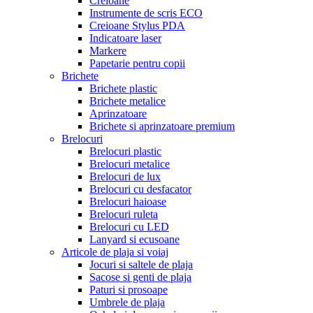
Creioane
Instrumente de scris ECO
Creioane Stylus PDA
Indicatoare laser
Markere
Papetarie pentru copii
Brichete
Brichete plastic
Brichete metalice
Aprinzatoare
Brichete si aprinzatoare premium
Brelocuri
Brelocuri plastic
Brelocuri metalice
Brelocuri de lux
Brelocuri cu desfacator
Brelocuri haioase
Brelocuri ruleta
Brelocuri cu LED
Lanyard si ecusoane
Articole de plaja si voiaj
Jocuri si saltele de plaja
Sacose si genti de plaja
Paturi si prosoape
Umbrele de plaja