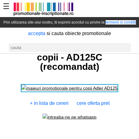
Prin utilizarea site-ului nostru, iti exprimi acordul cu privire la
termenii si conditii
accepta
si cauta obiecte promotionale
Tricouri fara maneci pentru
copii -
AD125C
(recomandat)
+ in lista de cereri
cere oferta pret