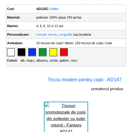
Cod:
AD125C /
Adler
Material:
poliester 100% pique 150 gr/mp
Marimi:
4, 6, 8, 10 si 12 ani
Personalizare:
transfer termic
,
serigrafie
sau broderie
Ambalare:
10 tricouri de copii / blister, 120 tricouri de copii / cutie
Culori:
alb
,
negru
,
albastru
,
verde
,
galben
,
rosu
Tricou modern pentru copii - AD147
urmatorul produs