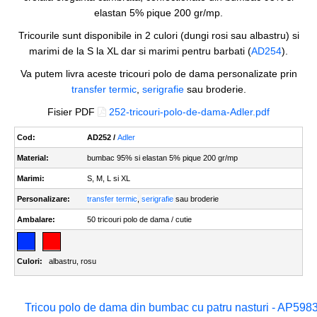
elastan 5% pique 200 gr/mp.
Tricourile sunt disponibile in 2 culori (dungi rosi sau albastru) si
marimi de la S la XL dar si marimi pentru barbati (
AD254
).
Va putem livra aceste tricouri polo de dama personalizate prin
transfer termic
,
serigrafie
sau broderie.
Fisier PDF
252-tricouri-polo-de-dama-Adler.pdf
Cod:
AD252 /
Adler
Material:
bumbac 95% si elastan 5% pique 200 gr/mp
Marimi:
S, M, L si XL
Personalizare:
transfer termic
,
serigrafie
sau broderie
Ambalare:
50 tricouri polo de dama / cutie
Culori:
albastru
,
rosu
Tricou polo de dama din bumbac cu patru nasturi - AP598