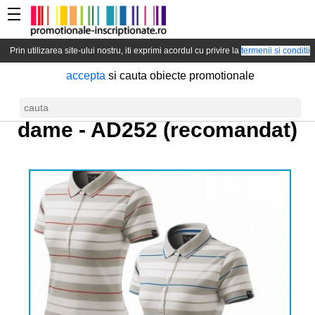
Prin utilizarea site-ului nostru, iti exprimi acordul cu privire la
termenii si conditii
accepta
si cauta obiecte promotionale
Tricou polo elegant pentru
dame -
AD252
(recomandat)